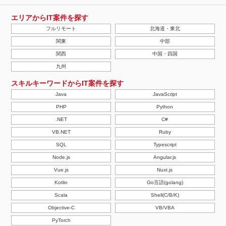
エリアからIT案件を探す
フルリモート
北海道・東北
関東
中部
関西
中国・四国
九州
スキルキーワードからIT案件を探す
Java
JavaScript
PHP
Python
.NET
C#
VB.NET
Ruby
SQL
Typescript
Node.js
Angular.js
Vue.js
Nuxt.js
Kotlin
Go言語(golang)
Scala
Shell(C/B/K)
Objective-C
VB/VBA
PyTorch