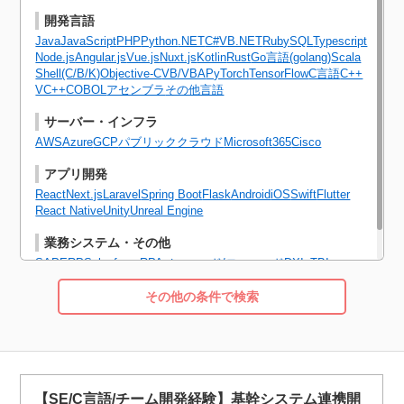
開発言語
Java
JavaScript
PHP
Python
.NET
C#
VB.NET
Ruby
SQL
Typescript
Node.js
Angular.js
Vue.js
Nuxt.js
Kotlin
Rust
Go言語(golang)
Scala
Shell(C/B/K)
Objective-C
VB/VBA
PyTorch
TensorFlow
C言語
C++
VC++
COBOL
アセンブラ
その他言語
サーバー・インフラ
AWS
Azure
GCP
パブリッククラウド
Microsoft365
Cisco
アプリ開発
React
Next.js
Laravel
Spring Boot
Flask
Android
iOS
Swift
Flutter
React Native
Unity
Unreal Engine
業務システム・その他
SAP
ERP
Salesforce
RPA
ノーコード/ローコード
DX
IoT
BI
その他の条件で検索
【SE/C言語/チーム開発経験】基幹システム連携開