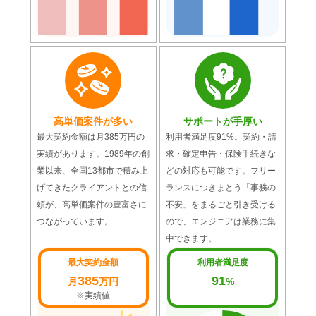
高単価案件が多い
サポートが手厚い
最大契約金額は月385万円の
利用者満足度91%。契約・請
実績があります。1989年の創
求・確定申告・保険手続きな
業以来、全国13都市で積み上
どの対応も可能です。フリー
げてきたクライアントとの信
ランスにつきまとう「事務の
頼が、高単価案件の豊富さに
不安」をまるごと引き受ける
つながっています。
ので、エンジニアは業務に集
中できます。
最大契約金額
利用者満足度
385
91
月
万円
%
※実績値