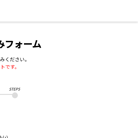
みフォーム
みください。
トです。
STEP5
STEP1
STEP2
S
生年
岡山）