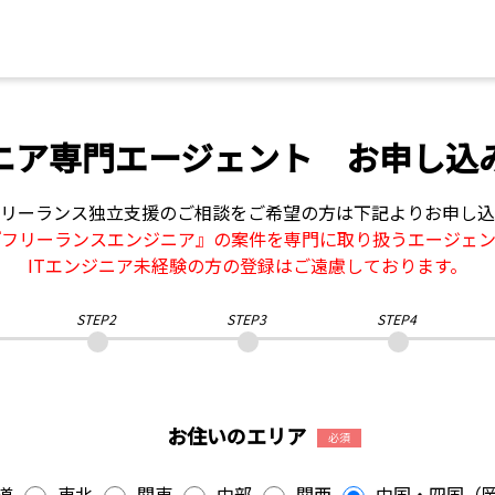
ジニア専門エージェント お申し込
リーランス独立支援のご相談をご希望の方は下記よりお申し込
『フリーランスエンジニア』の案件を専門に取り扱うエージェン
ITエンジニア未経験の方の登録はご遠慮しております。
STEP2
STEP3
STEP4
お住いのエリア
必須
道
東北
関東
中部
関西
中国・四国（