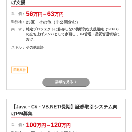
げ支援
56
63
単 価：
万円～
万円
勤務地：
23区 その他（非公開含む）
特定プロジェクトに依存しない横断的な支援組織（SEPG）
内 容：
の立ち上げメンバとして参画し 、PJ管理・品質管理領域に
おけ…
スキル：
その他言語
長期案件
詳細を見る
【Java・C#・VB.NET/長期】証券取引システム向
けPM募集
100
120
単 価：
万円～
万円