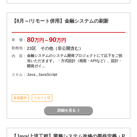
【8月～/リモート併用】金融システムの刷新
80
90
単 価：
万円～
万円
勤務地：
23区 その他（非公開含む）
金融システムのシステム開発プロジェクトにて以下をご担
内 容：
当いただきます。 ・方式設計（画面・APIなど）、設計・
開発ガイ…
スキル：
Java , JavaScript
長期案件
リモート可
詳細を見る
【Java/上流工程】業務システム改修の要件定義・P