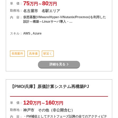
75
80
単 価：
万円～
万円
勤務地：
名古屋市 名駅エリア
仮想基盤(VMware/Hyper-V/Nutanix/Proxmox)を利用した
内 容：
設計～構築～Linuxサーバ導入・…
スキル：
AWS , Azure
長期案件
高単価
駅近く
詳細を見る
【PMO/兵庫】原価計算システム再構築PJ
120
160
単 価：
万円～
万円
勤務地：
神戸市 その他（非公開含む）
・PM補佐としてテストフェーズ以降の全てのアクティビテ
内 容：