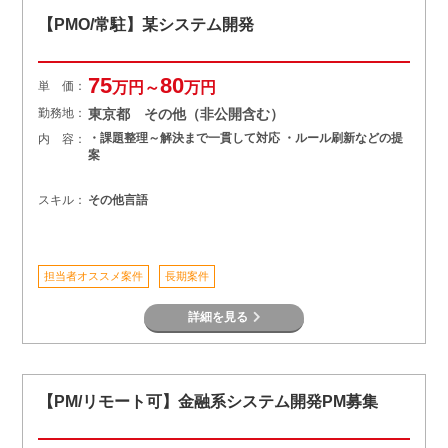
【PMO/常駐】某システム開発
75
80
単 価：
万円～
万円
勤務地：
東京都 その他（非公開含む）
・課題整理～解決まで一貫して対応 ・ルール刷新などの提
内 容：
案
スキル：
その他言語
担当者オススメ案件
長期案件
詳細を見る
【PM/リモート可】金融系システム開発PM募集