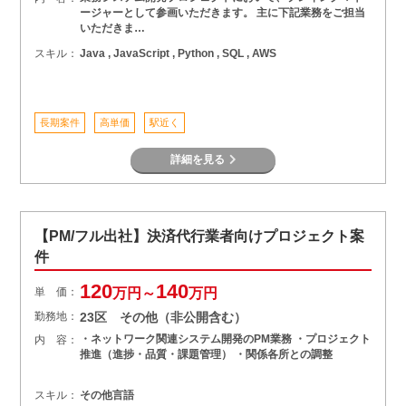
ージャーとして参画いただきます。 主に下記業務をご担当
いただきま…
スキル：
Java , JavaScript , Python , SQL , AWS
長期案件
高単価
駅近く
詳細を見る
【PM/フル出社】決済代行業者向けプロジェクト案
件
120
140
単 価：
万円～
万円
勤務地：
23区 その他（非公開含む）
・ネットワーク関連システム開発のPM業務 ・プロジェクト
内 容：
推進（進捗・品質・課題管理） ・関係各所との調整
スキル：
その他言語