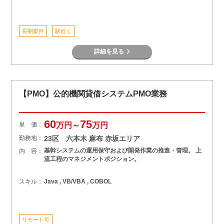
長期案件
駅近く
詳細を見る
【PMO】公的機関貸借システムPMO業務
60
75
単 価：
万円～
万円
勤務地：
23区 六本木 麻布 赤坂エリア
基幹システムの運用保守および開発作業の推進・管理。 上
内 容：
流工程のマネジメントポジション。
スキル：
Java , VB/VBA , COBOL
リモート可