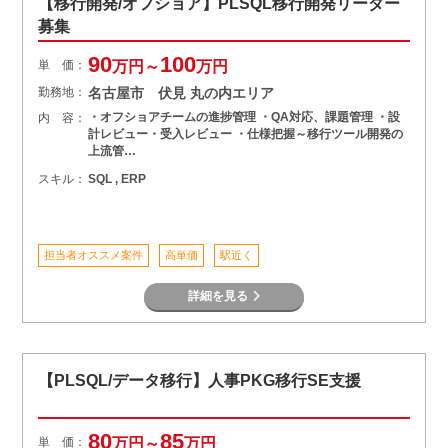
【移行開発/オフショア】PLSQL移行開発リーダー
募集
90
100
単 価：
万円～
万円
勤務地：
名古屋市 伏見 丸の内エリア
・オフショアチームの進捗管理 ・QA対応、課題管理 ・設
内 容：
計レビュー・受入レビュー ・仕様把握～移行ツール開発の
上流管…
スキル：
SQL , ERP
担当者オススメ案件
高単価
駅近く
詳細を見る
【PLSQL/データ移行】人事PKG移行SE支援
80
85
単 価：
万円～
万円