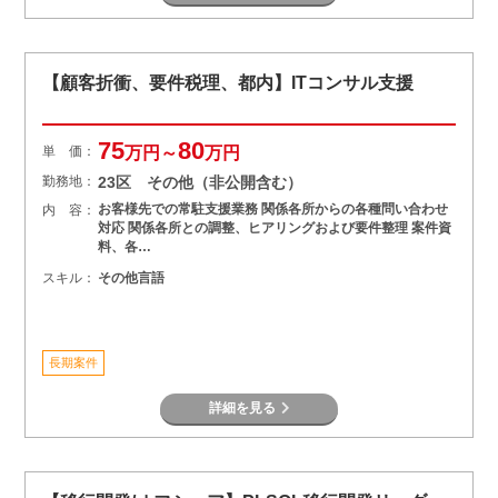
【顧客折衝、要件税理、都内】ITコンサル支援
75
80
単 価：
万円～
万円
勤務地：
23区 その他（非公開含む）
お客様先での常駐支援業務 関係各所からの各種問い合わせ
内 容：
対応 関係各所との調整、ヒアリングおよび要件整理 案件資
料、各…
スキル：
その他言語
長期案件
詳細を見る