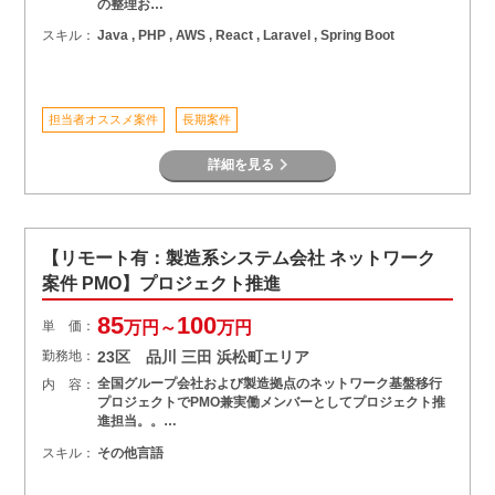
の整理お…
スキル：
Java , PHP , AWS , React , Laravel , Spring Boot
担当者オススメ案件
長期案件
詳細を見る
【リモート有：製造系システム会社 ネットワーク
案件 PMO】プロジェクト推進
85
100
単 価：
万円～
万円
勤務地：
23区 品川 三田 浜松町エリア
全国グループ会社および製造拠点のネットワーク基盤移行
内 容：
プロジェクトでPMO兼実働メンバーとしてプロジェクト推
進担当。。…
スキル：
その他言語