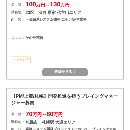
100
130
単 価：
万円～
万円
勤務地：
23区 渋谷 原宿 代官山エリア
・金融系システム開発におけるPM業務
内 容：
スキル：
その他言語
リモート可
詳細を見る
【PM/上流/札幌】開発推進を担うプレイングマネー
ジャー募集
70
80
単 価：
万円～
万円
勤務地：
札幌市 札幌駅 大通エリア
業務システム開発プロジェクトにおいて、プレイングマネ
内 容：