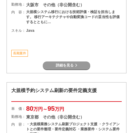
勤務地：
大阪市 その他（非公開含む）
大規模システム移行における技術評価・検証を担当しま
内 容：
す。 移行アーキテクチャや自動変換コードの妥当性を評価
するとともに…
スキル：
Java
長期案件
詳細を見る
大規模予約システム刷新の要件定義支援
80
95
単 価：
万円～
万円
勤務地：
東京都 その他（非公開含む）
・大規模業務システム刷新プロジェクト支援 ・クライアン
内 容：
トとの要件整理・要件定義対応 ・業務要件・システム要件