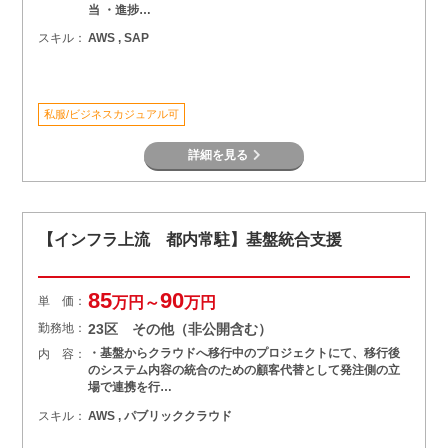
当 ・進捗…
スキル：
AWS , SAP
私服/ビジネスカジュアル可
詳細を見る
【インフラ上流 都内常駐】基盤統合支援
85
90
単 価：
万円～
万円
勤務地：
23区 その他（非公開含む）
・基盤からクラウドへ移行中のプロジェクトにて、移行後
内 容：
のシステム内容の統合のための顧客代替として発注側の立
場で連携を行…
スキル：
AWS , パブリッククラウド