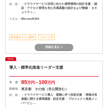
・クラウドサービス活用に向けた標準環境の設計支援 ・認
内 容：
証・アクセス管理を含む共通基盤の設計および整備 ・セキ
ュリティ…
スキル：
Microsoft365
担当者オススメ案件
リモート可
詳細を見る
NEW
導入・標準化推進リーダー支援
85
100
単 価：
万円～
万円
勤務地：
東京都 その他（非公開含む）
・クラウドサービス導入・展開に伴う技術支援 ・情報共有
内 容：
基盤に関する環境構築・設定支援 ・プロジェクト推進メン
バーとし…