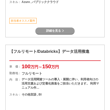
スキル：
Azure , パブリッククラウド
担当者オススメ案件
詳細を見る
【フルリモート/Databricks】データ活用推進
100
150
単 価：
万円～
万円
勤務地：
フルリモート
データ活用関連ツールの導入・展開に伴い、利用者向けの
内 容：
活用支援および定着化推進をご担当いただきます。 利用マ
ニュアル作…
スキル：
その他言語 , BI