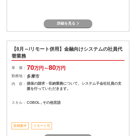
詳細を見る
【8月～/リモート併用】金融向けシステムの社員代
替業務
70
80
単 価：
万円～
万円
勤務地：
多摩市
損保の請求・収納業務について、システム子会社社員の支
内 容：
援を行っていただきます。
スキル：
COBOL , その他言語
長期案件
リモート可