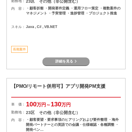
勤務地：
23区 その他（非公開含む）
・顧客折衝 ・開発要件定義 ・運用フロー策定 ・複数案件の
内 容：
マネジメント ・予実管理 ・進捗管理 ・プロジェクト推進
スキル：
Java , C# , VB.NET
長期案件
詳細を見る
【PMO/リモート併用可】アプリ開発PM支援
100
130
単 価：
万円～
万円
勤務地：
23区 その他（非公開含む）
・顧客要望・要求事項のヒアリングおよび要件整理 ・海外
内 容：
開発パートナーとの英語での会議・仕様確認・各種調整 ・
開発ベン…