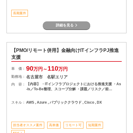
長期案件
詳細を見る
【PMO/リモート併用】金融向けITインフラPJ推進
支援
90
110
単 価：
万円～
万円
勤務地：
名古屋市 名駅エリア
【内容】 ・ITインフラプロジェクトにおける推進支援 ・As
内 容：
-Is／To-Be整理、スコープ分解 ・課題／リスク／前…
スキル：
AWS , Azure , パブリッククラウド , Cisco , DX
担当者オススメ案件
高単価
リモート可
短期案件