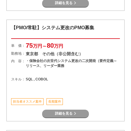
詳細を見る
【PMO/常駐】システム更改のPMO募集
75
80
単 価：
万円～
万円
勤務地：
東京都 その他（非公開含む）
・保険会社の次世代システム更改の二次開発（要件定義～
内 容：
リリース、リーダー業務
スキル：
SQL , COBOL
担当者オススメ案件
長期案件
詳細を見る