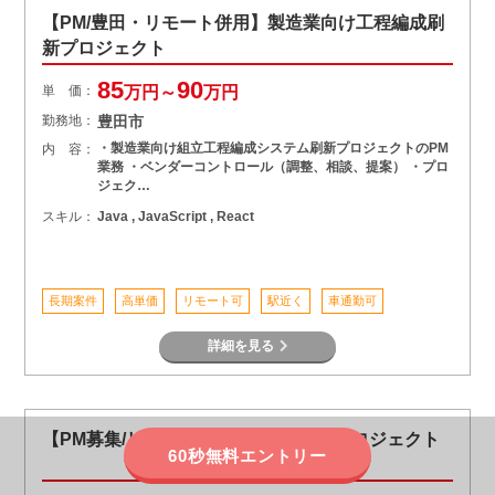
【PM/豊田・リモート併用】製造業向け工程編成刷
新プロジェクト
85
90
単 価：
万円～
万円
勤務地：
豊田市
・製造業向け組立工程編成システム刷新プロジェクトのPM
内 容：
業務 ・ベンダーコントロール（調整、相談、提案） ・プロ
ジェク…
スキル：
Java , JavaScript , React
長期案件
高単価
リモート可
駅近く
車通勤可
詳細を見る
【PM募集/リモート可/長期】AD統合プロジェクト
60秒無料エントリー