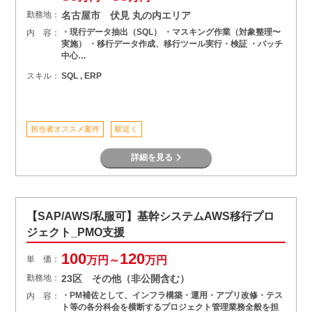
勤務地：
名古屋市 伏見 丸の内エリア
・現行データ抽出（SQL） ・マスキング作業（対象整理〜
内 容：
実施） ・移行データ作成、移行ツール実行・検証 ・バッチ
中心…
スキル：
SQL , ERP
担当者オススメ案件
駅近く
詳細を見る
【SAP/AWS/私服可】基幹システムAWS移行プロ
ジェクト_PMO支援
100
120
単 価：
万円～
万円
勤務地：
23区 その他（非公開含む）
・PM補佐として、インフラ構築・運用・アプリ改修・テス
内 容：
ト等の各分科会を横断するプロジェクト管理業務全般を担