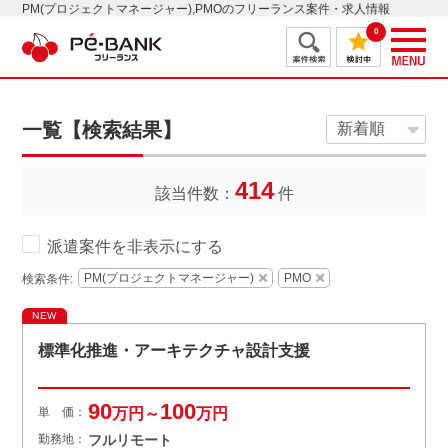
PM(プロジェクトマネージャー),PMOのフリーランス案件・求人情報
0
一覧【検索結果】
414
該当件数：
件
派遣案件を非表示にする
PM(プロジェクトマネージャー)
PMO
検索条件:
NEW
標準化推進・アーキテクチャ設計支援
90
100
単 価：
万円～
万円
勤務地：
フルリモート