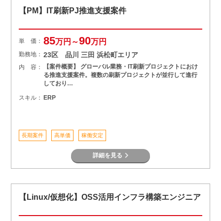
【PM】IT刷新PJ推進支援案件
85
90
単 価：
万円～
万円
勤務地：
23区 品川 三田 浜松町エリア
【案件概要】 グローバル業務・IT刷新プロジェクトにおけ
内 容：
る推進支援案件。複数の刷新プロジェクトが並行して進行
しており…
スキル：
ERP
長期案件
高単価
稼働安定
詳細を見る
【Linux/仮想化】OSS活用インフラ構築エンジニア