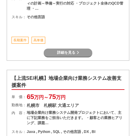
ィの計画～準備～実行の対応 ・プロジェクト全体のQCD管
理 ・…
スキル：
その他言語
長期案件
高単価
詳細を見る
【上流SE/札幌】地場企業向け業務システム改善支
援案件
65
75
単 価：
万円～
万円
勤務地：
札幌市 札幌駅 大通エリア
地場企業向け業務システム開発プロジェクトにおいて、主
内 容：
に下記業務をご担当いただきます。 ・顧客との業務ヒアリ
ング、課題…
スキル：
Java , Python , SQL , その他言語 , DX , BI