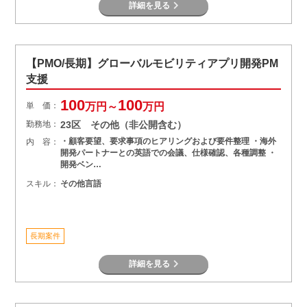
詳細を見る
【PMO/長期】グローバルモビリティアプリ開発PM
支援
100
100
単 価：
万円～
万円
勤務地：
23区 その他（非公開含む）
・顧客要望、要求事項のヒアリングおよび要件整理 ・海外
内 容：
開発パートナーとの英語での会議、仕様確認、各種調整 ・
開発ベン…
スキル：
その他言語
長期案件
詳細を見る