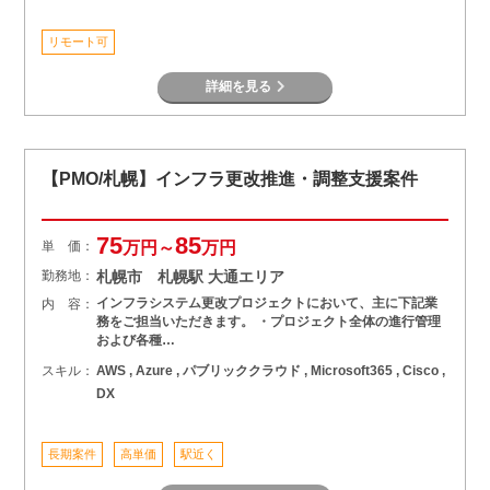
リモート可
詳細を見る
【PMO/札幌】インフラ更改推進・調整支援案件
75
85
単 価：
万円～
万円
勤務地：
札幌市 札幌駅 大通エリア
インフラシステム更改プロジェクトにおいて、主に下記業
内 容：
務をご担当いただきます。 ・プロジェクト全体の進行管理
および各種…
スキル：
AWS , Azure , パブリッククラウド , Microsoft365 , Cisco ,
DX
長期案件
高単価
駅近く