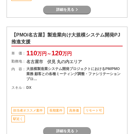
詳細を見る
【PMO/名古屋】製造業向け大規模システム開発PJ
推進支援
110
120
単 価：
万円～
万円
勤務地：
名古屋市 伏見 丸の内エリア
大規模製造業システム開発プロジェクトにおけるPM/PMO
内 容：
業務 顧客との各種ミーティング調整・ファシリテーション
プロ…
スキル：
DX
担当者オススメ案件
長期案件
高単価
リモート可
駅近く
詳細を見る