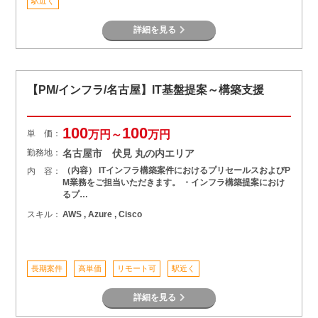
駅近く
詳細を見る
【PM/インフラ/名古屋】IT基盤提案～構築支援
100
100
単 価：
万円～
万円
勤務地：
名古屋市 伏見 丸の内エリア
（内容） ITインフラ構築案件におけるプリセールスおよびP
内 容：
M業務をご担当いただきます。 ・インフラ構築提案におけ
るプ…
スキル：
AWS , Azure , Cisco
長期案件
高単価
リモート可
駅近く
詳細を見る