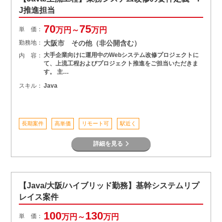
J推進担当
70
75
単 価：
万円～
万円
勤務地：
大阪市 その他（非公開含む）
大手企業向けに運用中のWebシステム改修プロジェクトに
内 容：
て、上流工程およびプロジェクト推進をご担当いただきま
す。 主…
スキル：
Java
長期案件
高単価
リモート可
駅近く
詳細を見る
【Java/大阪/ハイブリッド勤務】基幹システムリプ
レイス案件
100
130
単 価：
万円～
万円