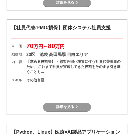
詳細を見る
【社員代替/PMO/損保】団体システム社員支援
70
80
単 価：
万円～
万円
勤務地：
23区 池袋 高田馬場 目白エリア
【求める役割等】 ・顧客外部化施策に伴う社員代替募集の
内 容：
ため、 これまで社員が実施してきた役割をそのまま引き継
ぐことも…
スキル：
その他言語
詳細を見る
【Python、Linux】医療×AI製品アプリケーション