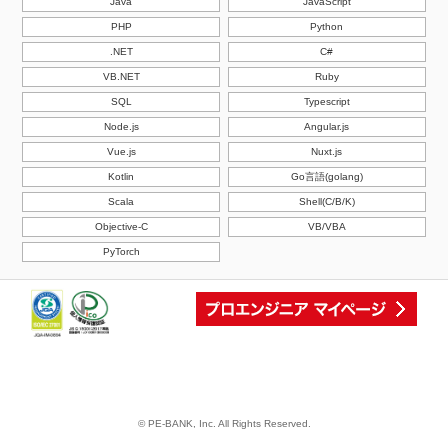
Java
JavaScript
PHP
Python
.NET
C#
VB.NET
Ruby
SQL
Typescript
Node.js
Angular.js
Vue.js
Nuxt.js
Kotlin
Go言語(golang)
Scala
Shell(C/B/K)
Objective-C
VB/VBA
PyTorch
© PE-BANK, Inc. All Rights Reserved.