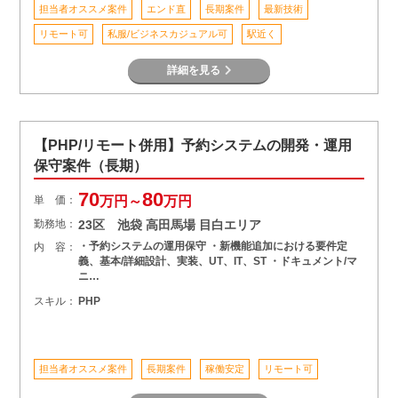
担当者オススメ案件
エンド直
長期案件
最新技術
リモート可
私服/ビジネスカジュアル可
駅近く
詳細を見る
【PHP/リモート併用】予約システムの開発・運用
保守案件（長期）
70
80
単 価：
万円～
万円
勤務地：
23区 池袋 高田馬場 目白エリア
・予約システムの運用保守 ・新機能追加における要件定
内 容：
義、基本/詳細設計、実装、UT、IT、ST ・ドキュメント/マ
ニ…
スキル：
PHP
担当者オススメ案件
長期案件
稼働安定
リモート可