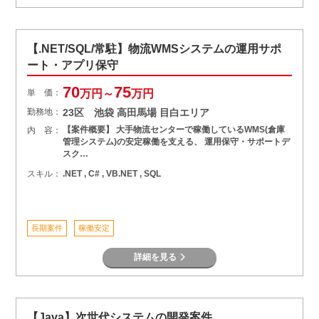
【.NET/SQL/常駐】物流WMSシステムの運用サポ
ート・アプリ保守
70
75
単 価：
万円～
万円
勤務地：
23区 池袋 高田馬場 目白エリア
【案件概要】 大手物流センターで稼働しているWMS(倉庫
内 容：
管理システム)の安定稼働を支える、 運用保守・サポートデ
スク…
スキル：
.NET , C# , VB.NET , SQL
長期案件
稼働安定
詳細を見る
【Java】次世代システムの開発案件