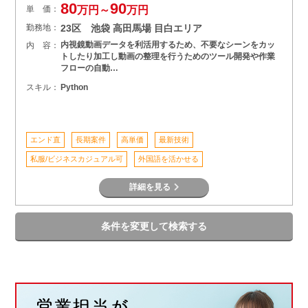
80
90
単 価：
万円～
万円
勤務地：
23区 池袋 高田馬場 目白エリア
内視鏡動画データを利活用するため、不要なシーンをカッ
内 容：
トしたり加工し動画の整理を行うためのツール開発や作業
フローの自動…
スキル：
Python
エンド直
長期案件
高単価
最新技術
私服/ビジネスカジュアル可
外国語を活かせる
詳細を見る
条件を変更して検索する