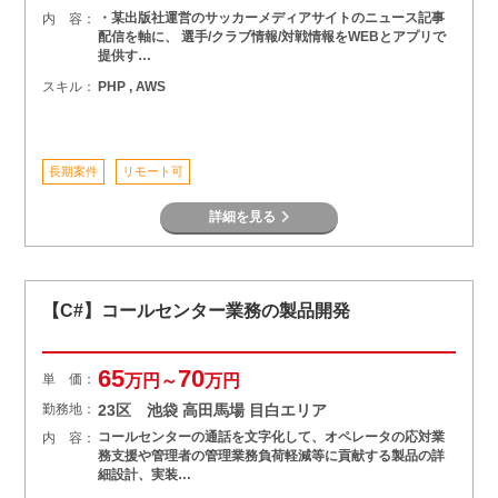
・某出版社運営のサッカーメディアサイトのニュース記事
内 容：
配信を軸に、 選手/クラブ情報/対戦情報をWEBとアプリで
提供す…
スキル：
PHP , AWS
長期案件
リモート可
詳細を見る
【C#】コールセンター業務の製品開発
65
70
単 価：
万円～
万円
勤務地：
23区 池袋 高田馬場 目白エリア
コールセンターの通話を文字化して、オペレータの応対業
内 容：
務支援や管理者の管理業務負荷軽減等に貢献する製品の詳
細設計、実装…