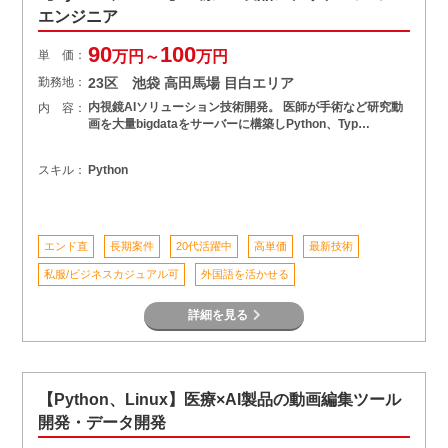
エンジニア
90
100
単 価：
万円～
万円
勤務地：
23区 池袋 高田馬場 目白エリア
内視鏡AIソリューション技術開発。 医師が手術など研究動
内 容：
画を大量bigdataをサーバーに構築しPython、Typ…
スキル：
Python
エンド直
長期案件
20代活躍中
高単価
最新技術
私服/ビジネスカジュアル可
外国語を活かせる
詳細を見る
【Python、Linux】医療×AI製品の動画編集ツール
開発・データ開発