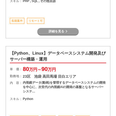
スキル：
PHP , SQL , その他言語
長期案件
リモート可
詳細を見る
【Python、Linux】データベースシステム開発及び
サーバー構築・運用
80
90
単 価：
万円～
万円
勤務地：
23区 池袋 高田馬場 目白エリア
内視鏡データ(動画)を管理するデータベースシステムの開発
内 容：
を中心に、次世代の内視鏡AIの開発の基盤となるサーバー
システ…
スキル：
Python