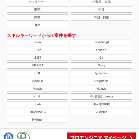
フルリモート
北海道・東北
関東
中部
関西
中国・四国
九州
スキルキーワードからIT案件を探す
Java
JavaScript
PHP
Python
.NET
C#
VB.NET
Ruby
SQL
Typescript
Node.js
Angular.js
Vue.js
Nuxt.js
Kotlin
Go言語(golang)
Scala
Shell(C/B/K)
Objective-C
VB/VBA
PyTorch