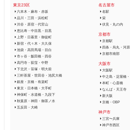
東京23区
名古屋市
六本木・麻布・赤坂
名駅
品川・三田・浜松町
栄
渋谷・原宿・代官山
伏見・丸の内
恵比寿・中目黒・目黒
京都市
上野・日暮里・御徒町
京都駅
新宿・代々木・大久保
四条・烏丸・河原
池袋・高田馬場・目白
京都市南部
市ヶ谷・飯田橋・四谷
高円寺・荻窪・中野
大阪市
下北沢・笹塚・明大前
大阪駅
三軒茶屋・世田谷・池尻大橋
中之島・淀屋橋・
銀座・京橋・有楽町
本町・心斎橋
東京・日本橋・大手町
なんば・天王寺
神保町・水道橋・九段下
新大阪
秋葉原・神田・御茶ノ水
京橋・OBP
五反田・大崎
神戸市
三宮〜兵庫
神戸市西区