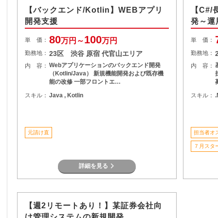
【バックエンド/Kotlin】WEBアプリ
【C#
開発支援
発～運
80
100
単 価：
万円～
万円
単 価：
勤務地：
23区 渋谷 原宿 代官山エリア
勤務地：
Webアプリケーションのバックエンド開発
内 容：
内 容：
（Kotlin/Java） 新規機能開発および既存機
能の改修 一部フロントエ…
スキル：
Java , Kotlin
スキル：
元請け直
担当者オ
７月スタ
詳細を見る
【週2リモートあり！】某証券会社向
け管理システムの新規開発