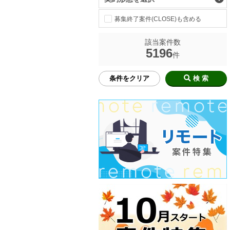
募集終了案件(CLOSE)も含める
該当案件数
5196
件
条件をクリア
検 索