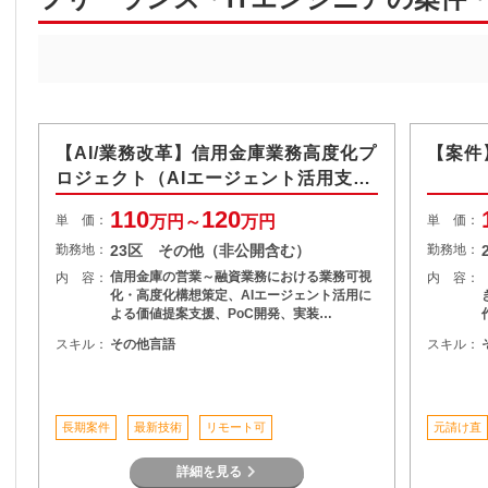
【AI/業務改革】信用金庫業務高度化プ
【案件
ロジェクト（AIエージェント活用支
援）
110
120
単 価：
万円～
万円
単 価：
勤務地：
23区 その他（非公開含む）
勤務地：
信用金庫の営業～融資業務における業務可視
内 容：
内 容：
化・高度化構想策定、AIエージェント活用に
よる価値提案支援、PoC開発、実装…
スキル：
その他言語
スキル：
長期案件
最新技術
リモート可
元請け直
詳細を見る