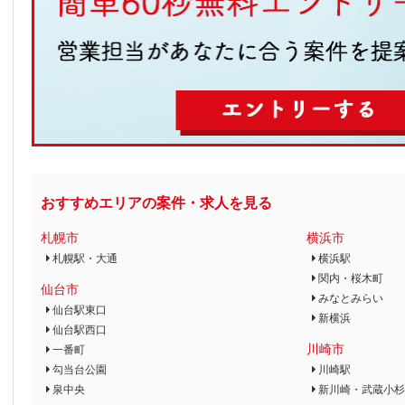
おすすめエリアの案件・求人を見る
札幌市
横浜市
札幌駅・大通
横浜駅
関内・桜木町
仙台市
みなとみらい
仙台駅東口
新横浜
仙台駅西口
川崎市
一番町
勾当台公園
川崎駅
泉中央
新川崎・武蔵小杉