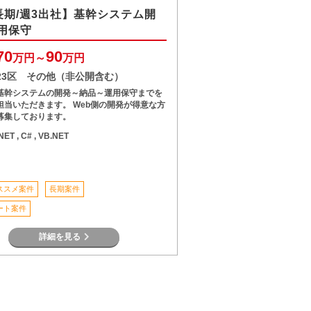
/長期/週3出社】基幹システム開
用保守
70
90
万円～
万円
23区 その他（非公開含む）
基幹システムの開発～納品～運用保守までを
担当いただきます。 Web側の開発が得意な方
募集しております。
.NET , C# , VB.NET
ススメ案件
長期案件
ート案件
詳細を見る