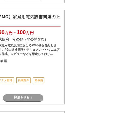
PMO】家庭用電気設備関連の上
90
100
万円～
万円
大阪府 その他（非公開含む）
家庭用電気設備におけるPMOをお任せしま
す。PJの進捗管理やドキュメントやマニュア
ル作成、レビューなどを想定しており…
C言語
ススメ案件
長期案件
高単価
詳細を見る