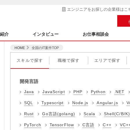
エンジニアをお探しの企業様はこ
ス紹介
インタビュー
お仕事相談会
HOME
全国のIT案件TOP
スキルで探す
職種で探す
エリアで探す
開発言語
Java
JavaScript
PHP
Python
.NET
SQL
Typescript
Node.js
Angular.js
V
Rust
Go言語(golang)
Scala
Shell(C/B/K)
PyTorch
TensorFlow
C言語
C++
VC+