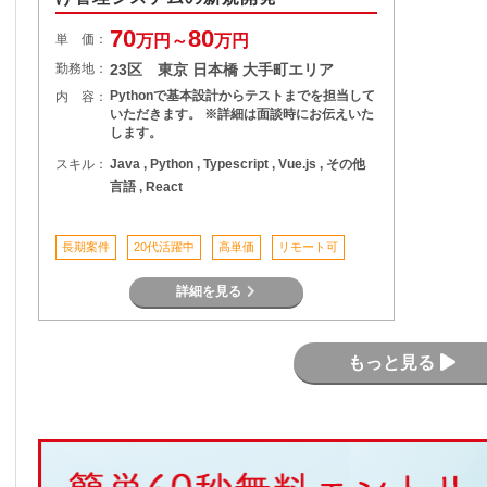
70
80
単 価：
万円～
万円
勤務地：
23区 東京 日本橋 大手町エリア
Pythonで基本設計からテストまでを担当して
内 容：
いただきます。 ※詳細は面談時にお伝えいた
します。
スキル：
Java , Python , Typescript , Vue.js , その他
言語 , React
長期案件
20代活躍中
高単価
リモート可
詳細を見る
もっと見る