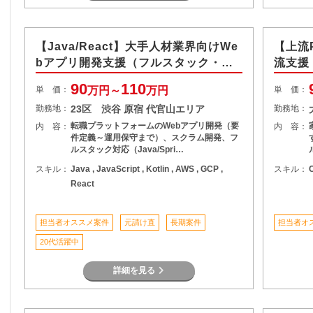
【Java/React】大手人材業界向けWe
【上流
bアプリ開発支援（フルスタック・BE
流支援
寄り）
90
110
単 価：
万円～
万円
単 価：
勤務地：
23区 渋谷 原宿 代官山エリア
勤務地：
転職プラットフォームのWebアプリ開発（要
内 容：
内 容：
件定義～運用保守まで）、スクラム開発、フ
ルスタック対応（Java/Spri…
スキル：
Java , JavaScript , Kotlin , AWS , GCP ,
スキル：
React
担当者オススメ案件
元請け直
長期案件
担当者オ
20代活躍中
詳細を見る