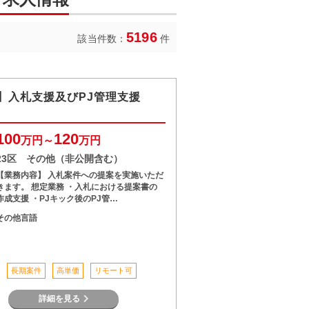
5196
該当件数：
件
】入札支援及びPJ管理支援
100
120
万円～
万円
23区 その他（非公開含む）
【業務内容】 入札案件への提案を実施いただ
きます。 想定業務 ・入札における提案書の
作成支援 ・PJキック後のPJ管…
その他言語
長期案件
高単価
リモート可
詳細を見る