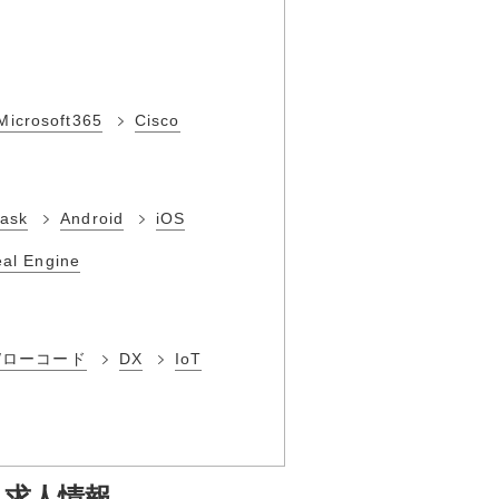
Microsoft365
Cisco
lask
Android
iOS
al Engine
/ローコード
DX
IoT
・求人情報