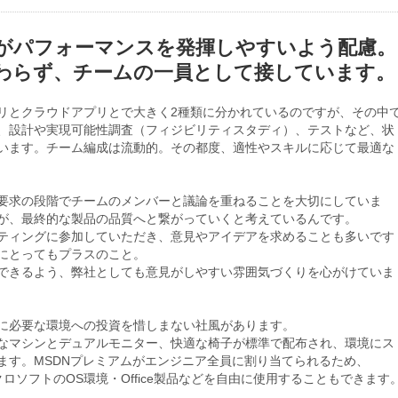
がパフォーマンスを発揮しやすいよう配慮。
わらず、チームの一員として接しています。
リとクラウドアプリとで大きく2種類に分かれているのですが、その中
、設計や実現可能性調査（フィジビリティスタディ）、テストなど、状
います。チーム編成は流動的。その都度、適性やスキルに応じて最適な
要求の段階でチームのメンバーと議論を重ねることを大切にしていま
が、最終的な製品の品質へと繋がっていくと考えているんです。
ティングに参加していただき、意見やアイデアを求めることも多いです
にとってもプラスのこと。
できるよう、弊社としても意見がしやすい雰囲気づくりを心がけていま
に必要な環境への投資を惜しまない社風があります。
なマシンとデュアルモニター、快適な椅子が標準で配布され、環境にス
ます。MSDNプレミアムがエンジニア全員に割り当てられるため、
マイクロソフトのOS環境・Office製品などを自由に使用することもできます