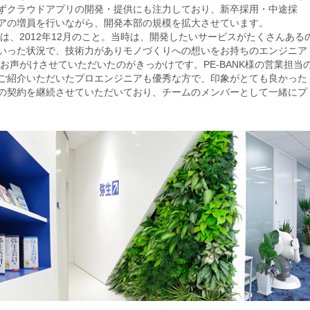
ずクラウドアプリの開発・提供にも注力しており、新卒採用・中途採
アの増員を行いながら、開発本部の規模を拡大させています。
のは、2012年12月のこと。当時は、開発したいサービスがたくさんある
いった状況で、技術力がありモノづくりへの想いをお持ちのエンジニア
にお声がけさせていただいたのがきっかけです。PE-BANK様の営業担当
ご紹介いただいたプロエンジニアも優秀な方で、印象がとても良かった
の契約を継続させていただいており、チームのメンバーとして一緒にプ