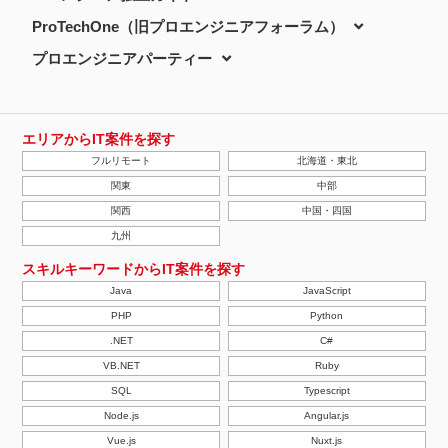
ProTechOne（旧プロエンジニアフォーラム）
プロエンジニアパーティー
エリアからIT案件を探す
フルリモート
北海道・東北
関東
中部
関西
中国・四国
九州
スキルキーワードからIT案件を探す
Java
JavaScript
PHP
Python
.NET
C#
VB.NET
Ruby
SQL
Typescript
Node.js
Angular.js
Vue.js
Nuxt.js