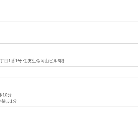
丁目1番1号 住友生命岡山ビル6階
歩10分
り徒歩1分