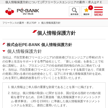
個人情報保護方針について | ITフリーランスエンジニアの案件・求人はＰＥ
－ＢＡＮＫ
0
フリーランスの案件・求人TOP
個人情報保護方針
個人情報保護方針
株式会社PE-BANK 個人情報保護方針
個人情報保護方針
当社は、IT自営業者(フリーエンジニア)の技術者(プロエンジニアと呼称)の方々
の仕事と生活をサポートする専門会社として、「新しい仕組」を創ることで社
会に貢献し、また、プロエンジニアの社会的経済的地位の向上に努めていま
す。当社は、IT自営業者(フリーエンジニア)をサポートする集団であり、IT産業
の発展に関わる者の社会的使命として、以下に示す個人情報保護方針を定め、
これを実行し継続的改善を行っていくことを宣言いたします。
1. 個人情報はご本人様の重要な財産であることを第一に掲げます。
2. 当社は、個人情報の取扱いに関する法令、国が定める指針その他の規
範を遵守するため、日本工業規格「個人情報保護マネジメントシステ
ム‐要求事項」（JIS Q 15001）に準拠した個人情報保護マネジメント
システムを策定し、適切に運用いたします。