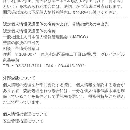
除、利用の停止、消去及び第三者への提供の停止（以下「開示等」
という）を求められた場合には、適切、かつ迅速に対応致します。
開示等の請求は下記個人情報相談窓口までお申し付けください。
認定個人情報保護団体の名称および、苦情の解決の申出先
認定個人情報保護団体の名称
一般社団法人日本個人情報管理協会（JAPiCO）
苦情の解決の申出先
相談・苦情受付窓口
住所 〒108-0074 東京都港区高輪二丁目15番8号 グレイスビル
泉岳寺前
TEL： 03-6311-7161 FAX： 03-4415-2032
外部委託について
個人情報の処理を外部に委託する際に、個人情報を預託する場合が
あります。委託処理を行う場合には、十分な個人情報保護水準を確
保していることを条件として委託先を選定し、機密保持契約を結ん
だ上で行っています。
個人情報の管理について
安全管理措置について