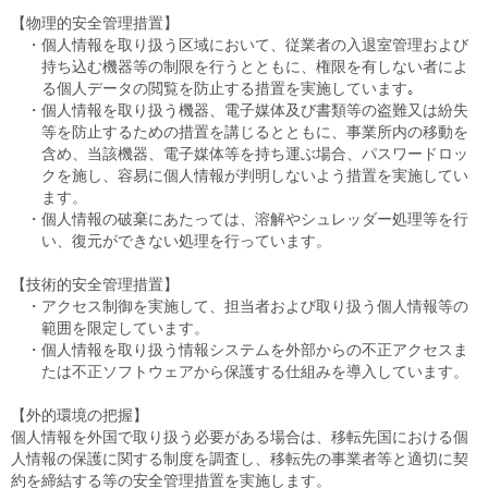
【物理的安全管理措置】
・個人情報を取り扱う区域において、従業者の入退室管理および
持ち込む機器等の制限を行うとともに、権限を有しない者によ
る個人データの閲覧を防止する措置を実施しています｡
・個人情報を取り扱う機器、電子媒体及び書類等の盗難又は紛失
等を防止するための措置を講じるとともに、事業所内の移動を
含め、当該機器、電子媒体等を持ち運ぶ場合、パスワードロッ
クを施し、容易に個人情報が判明しないよう措置を実施してい
ます。
・個人情報の破棄にあたっては、溶解やシュレッダー処理等を行
い、復元ができない処理を行っています。
【技術的安全管理措置】
・アクセス制御を実施して、担当者および取り扱う個人情報等の
範囲を限定しています。
・個人情報を取り扱う情報システムを外部からの不正アクセスま
たは不正ソフトウェアから保護する仕組みを導入しています。
【外的環境の把握】
個人情報を外国で取り扱う必要がある場合は、移転先国における個
人情報の保護に関する制度を調査し、移転先の事業者等と適切に契
約を締結する等の安全管理措置を実施します。