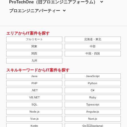
ProTechOne（旧プロエンジニアフォーラム）
プロエンジニアパーティー
エリアからIT案件を探す
フルリモート
北海道・東北
関東
中部
関西
中国・四国
九州
スキルキーワードからIT案件を探す
Java
JavaScript
PHP
Python
.NET
C#
VB.NET
Ruby
SQL
Typescript
Node.js
Angular.js
Vue.js
Nuxt.js
Kotlin
Go言語(golang)