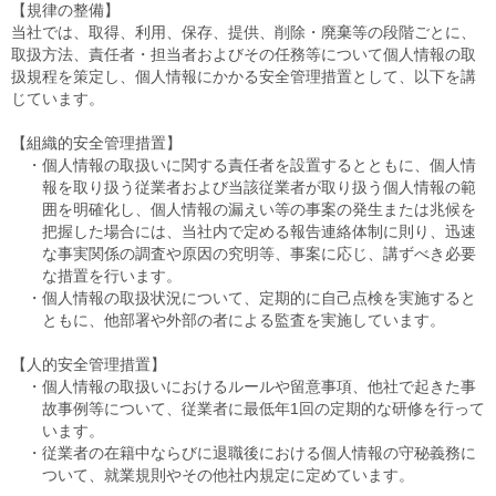
【規律の整備】
当社では、取得、利用、保存、提供、削除・廃棄等の段階ごとに、
取扱方法、責任者・担当者およびその任務等について個人情報の取
扱規程を策定し、個人情報にかかる安全管理措置として、以下を講
じています。
【組織的安全管理措置】
・個人情報の取扱いに関する責任者を設置するとともに、個人情
報を取り扱う従業者および当該従業者が取り扱う個人情報の範
囲を明確化し、個人情報の漏えい等の事案の発生または兆候を
把握した場合には、当社内で定める報告連絡体制に則り、迅速
な事実関係の調査や原因の究明等、事案に応じ、講ずべき必要
な措置を行います。
・個人情報の取扱状況について、定期的に自己点検を実施すると
ともに、他部署や外部の者による監査を実施しています。
【人的安全管理措置】
・個人情報の取扱いにおけるルールや留意事項、他社で起きた事
故事例等について、従業者に最低年1回の定期的な研修を行って
います。
・従業者の在籍中ならびに退職後における個人情報の守秘義務に
ついて、就業規則やその他社内規定に定めています。