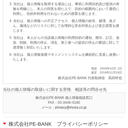
3. 当社は、個人情報を取得する場合には、事前に利用目的及び提供の有
無を明確にし、本人の同意を得た上で、目的の範囲内において適切に
利用し、目的外利用を行わないための措置を講じます。
4. 当社は、個人情報への不正アクセス、個人情報の紛失、破壊、改ざ
ん、漏洩などのリスクに対して合理的な安全対策および是正措置を講
じます。
5. 当社は、本人からの当該個人情報の利用目的の通知、開示、訂正、追
加、削除、利用の停止、消去、第三者への提供の停止の要請に対して
遅滞無く対応いたします。
6. 当社は、個人情報保護マネジメントシステムを継続的に見直し改善い
たします。
制定 2004年10月 1日
改定 2019年11月18日
株式会社PE-BANK 代表取締役 髙田幹也
当社の個人情報の取扱いに関する苦情、相談等の問合せ先
株式会社PE-BANK 個人情報相談窓口
FAX：03-3446-4180
メール：
privacy@mcea.co.jp
株式会社PE-BANK プライバシーポリシー