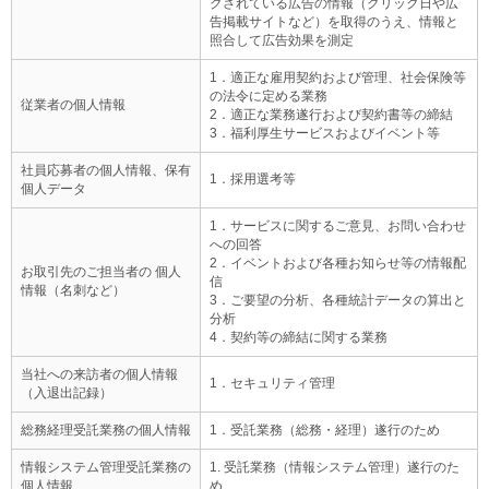
クされている広告の情報（クリック日や広
告掲載サイトなど）を取得のうえ、情報と
照合して広告効果を測定
1．適正な雇用契約および管理、社会保険等
の法令に定める業務
従業者の個人情報
2．適正な業務遂行および契約書等の締結
3．福利厚生サービスおよびイベント等
社員応募者の個人情報、保有
1．採用選考等
個人データ
1．サービスに関するご意見、お問い合わせ
への回答
2．イベントおよび各種お知らせ等の情報配
お取引先のご担当者の 個人
信
情報（名刺など）
3．ご要望の分析、各種統計データの算出と
分析
4．契約等の締結に関する業務
当社への来訪者の個人情報
1．セキュリティ管理
（入退出記録）
総務経理受託業務の個人情報
1．受託業務（総務・経理）遂行のため
情報システム管理受託業務の
1. 受託業務（情報システム管理）遂行のた
個人情報
め