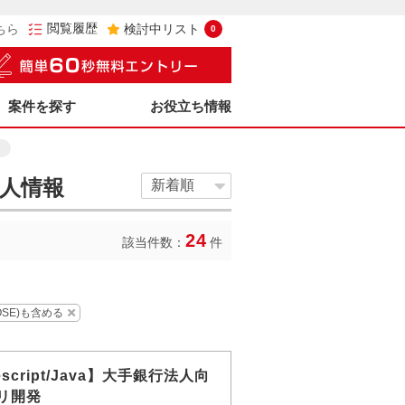
閲覧履歴
ちら
検討中リスト
0
案件を探す
お役立ち情報
人情報
24
該当件数：
件
OSE)も含める
escript/Java】大手銀行法人向
リ開発