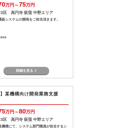
70
75
万円～
万円
23区 高円寺 荻窪 中野エリア
通販システムの開発をご担当頂きます。
Java
詳細を見る
O】某機構向け開発業務支援
75
80
万円～
万円
23区 高円寺 荻窪 中野エリア
某機構にて、システム部門職員が担当するシ