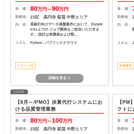
80
90
単 価：
万円～
万円
単 価：
勤務地：
23区 高円寺 荻窪 中野エリア
勤務地：
某銀行向けデータ基盤案件において、Databr
内 容：
内 容：
icks上での ジョブ開発をご担当いただきま
す。 設計は有識者および既…
スキル：
Python , パブリッククラウド
スキル：
J
リモート可
長期案件
詳細を見る
CLOSE
【8月～/PMO】決算代行システムにお
【PM
ける品質管理業務
クトに
80
100
単 価：
万円～
万円
単 価：
勤務地：
23区 高円寺 荻窪 中野エリア
勤務地：