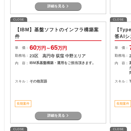
詳細を見る
CLOSE
CLOSE
【IBM】基盤ソフトのインフラ構築案
【Typ
件
答AI
60
65
単 価：
万円～
万円
単 価：
勤務地：
23区 高円寺 荻窪 中野エリア
勤務地：
IBM系基盤構築・運用をご担当頂きます。
内 容：
内 容：
スキル：
その他言語
スキル：
T
長期案件
長期案件
詳細を見る
CLOSE
CLOSE