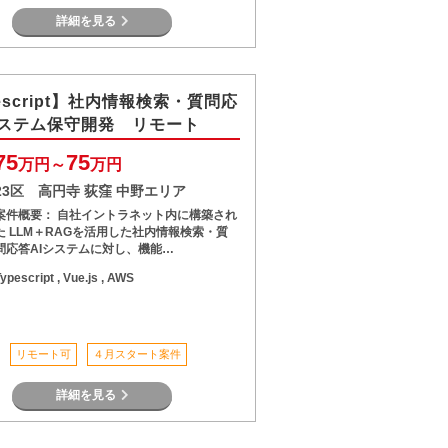
詳細を見る
escript】社内情報検索・質問応
システム保守開発 リモート
75
75
万円～
万円
23区 高円寺 荻窪 中野エリア
案件概要： 自社イントラネット内に構築され
た LLM＋RAGを活用した社内情報検索・質
問応答AIシステムに対し、機能…
ypescript , Vue.js , AWS
リモート可
４月スタート案件
詳細を見る