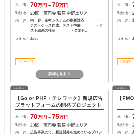
70
70
単 価：
万円～
万円
単 価：
勤務地：
23区 高円寺 荻窪 中野エリア
勤務地：
内 容：基幹システムの刷新対応 ・
内 容：
内 容：
テストケース作成、テスト準備 ・テ
スト結果の検証 ・欠陥分…
スキル：
Java
スキル：
リモート可
長期案件
詳細を見る
CLOSE
CLOSE
【Go or PHP・テレワーク】新規広告
【PM
プラットフォームの開発プロジェクト
70
75
単 価：
万円～
万円
単 価：
勤務地：
23区 高円寺 荻窪 中野エリア
勤務地：
広告事業にて、新規開発を進めているプロジ
内 容：
内 容：