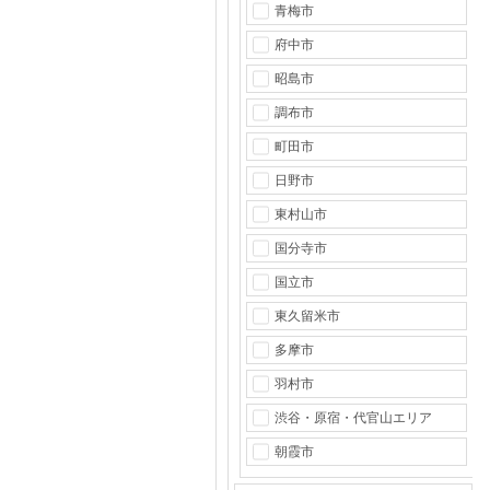
青梅市
府中市
昭島市
調布市
町田市
日野市
東村山市
国分寺市
国立市
東久留米市
多摩市
羽村市
渋谷・原宿・代官山エリア
朝霞市