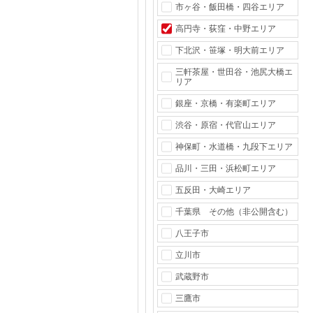
市ヶ谷・飯田橋・四谷エリア
高円寺・荻窪・中野エリア
下北沢・笹塚・明大前エリア
三軒茶屋・世田谷・池尻大橋エ
リア
銀座・京橋・有楽町エリア
渋谷・原宿・代官山エリア
神保町・水道橋・九段下エリア
品川・三田・浜松町エリア
五反田・大崎エリア
千葉県 その他（非公開含む）
八王子市
立川市
武蔵野市
三鷹市