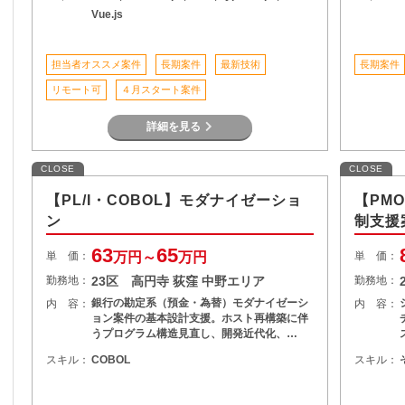
Vue.js
担当者オススメ案件
長期案件
最新技術
長期案件
リモート可
４月スタート案件
詳細を見る
CLOSE
CLOSE
【PL/I・COBOL】モダナイゼーショ
【PM
ン
制支援
63
65
単 価：
万円～
万円
単 価：
勤務地：
23区 高円寺 荻窪 中野エリア
勤務地：
銀行の勘定系（預金・為替）モダナイゼーシ
内 容：
内 容：
ョン案件の基本設計支援。ホスト再構築に伴
うプログラム構造見直し、開発近代化、…
スキル：
COBOL
スキル：