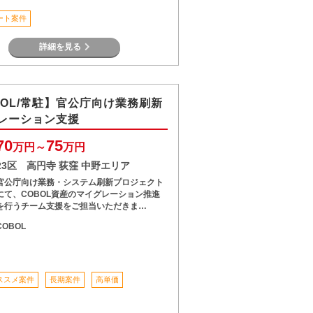
ート案件
詳細を見る
BOL/常駐】官公庁向け業務刷新
レーション支援
70
75
万円～
万円
23区 高円寺 荻窪 中野エリア
官公庁向け業務・システム刷新プロジェクト
にて、COBOL資産のマイグレーション推進
を行うチーム支援をご担当いただきま…
COBOL
ススメ案件
長期案件
高単価