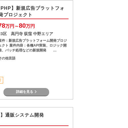
、PHP】新規広告プラットフォ
発プロジェクト
78
80
万円～
万円
23区 高円寺 荻窪 中野エリア
案件：新規広告プラットフォーム開発プロジ
ェクト 案件内容：各種API実装、ロジック開
発、バッチ処理などの新規開発 …
その他言語
可
詳細を見る
va】通販システム開発