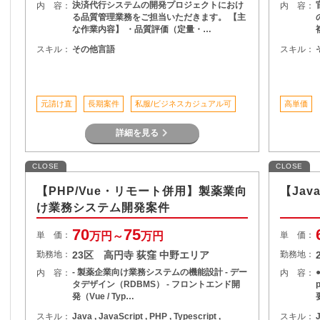
決済代行システムの開発プロジェクトにおけ
内 容：
内 容：
る品質管理業務をご担当いただきます。 【主
な作業内容】 ・品質評価（定量・…
スキル：
その他言語
スキル：
元請け直
長期案件
私服/ビジネスカジュアル可
高単価
詳細を見る
CLOSE
CLOSE
【PHP/Vue・リモート併用】製薬業向
【Ja
け業務システム開発案件
70
75
単 価：
万円～
万円
単 価：
勤務地：
23区 高円寺 荻窪 中野エリア
勤務地：
- 製薬企業向け業務システムの機能設計 - デー
内 容：
内 容：
タデザイン（RDBMS） - フロントエンド開
発（Vue / Typ…
スキル：
Java , JavaScript , PHP , Typescript ,
スキル：