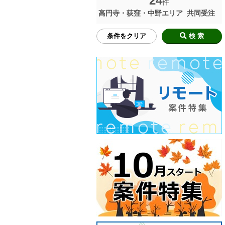
24
件
高円寺・荻窪・中野エリア
共同受注
条件をクリア
検 索