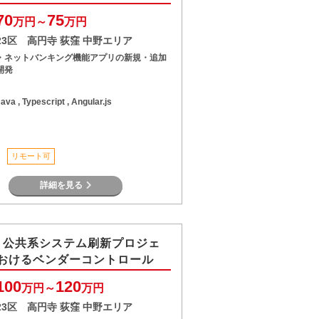
70
75
万円～
万円
23区 高円寺 荻窪 中野エリア
・ネットバンキング機能アプリの新規・追加
開発
ava , Typescript , Angular.js
リモート可
詳細を見る
】公共系システム刷新プロジェ
おけるベンダーコントロール
100
120
万円～
万円
23区 高円寺 荻窪 中野エリア