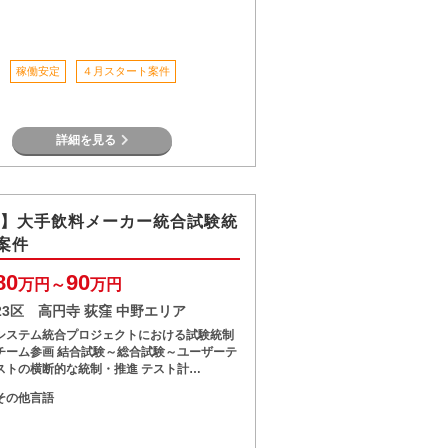
稼働安定
４月スタート案件
詳細を見る
O】大手飲料メーカー統合試験統
案件
80
90
万円～
万円
23区 高円寺 荻窪 中野エリア
システム統合プロジェクトにおける試験統制
チーム参画 結合試験～総合試験～ユーザーテ
ストの横断的な統制・推進 テスト計…
その他言語