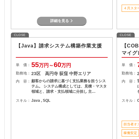
４月スタ
詳細を見る
CLOSE
CLOSE
【Java】請求システム構築作業支援
【CO
マイグ
55
60
単 価：
万円～
万円
単 価：
勤務地：
23区 高円寺 荻窪 中野エリア
勤務地：
顧客からの請求に基づく支払業務を担うシス
内 容：
内 容：
テム。 システム構成としては、見積・マスタ
領域と、請求・支払領域に分担し 主…
スキル：
Java , SQL
スキル：
担当者オ
稼働安定