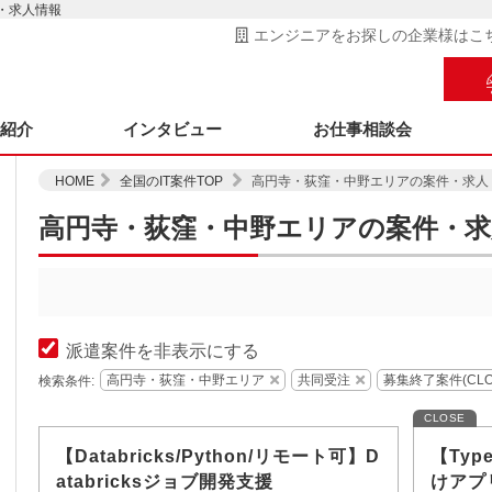
・求人情報
エンジニアをお探しの企業様はこ
ス紹介
インタビュー
お仕事相談会
HOME
全国のIT案件TOP
高円寺・荻窪・中野エリアの案件・求人
高円寺・荻窪・中野エリアの案件・求
派遣案件を非表示にする
高円寺・荻窪・中野エリア
共同受注
募集終了案件(CL
検索条件:
CLOSE
【Databricks/Python/リモート可】D
【Typ
atabricksジョブ開発支援
けアプ