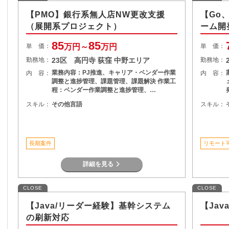
【PMO】銀行系無人店NW更改支援
【Go
（展開系プロジェクト）
ーム開
85
85
単 価：
万円～
万円
単 価：
勤務地：
23区 高円寺 荻窪 中野エリア
勤務地：
業務内容：PJ推進、キャリア・ベンダー作業
内 容：
内 容：
調整と進捗管理、課題管理、課題解決 作業工
程：ベンダー作業調整と進捗管理、…
スキル：
その他言語
スキル：
長期案件
リモート
詳細を見る
CLOSE
CLOSE
【Java/リーダー経験】基幹システム
【Ja
の刷新対応