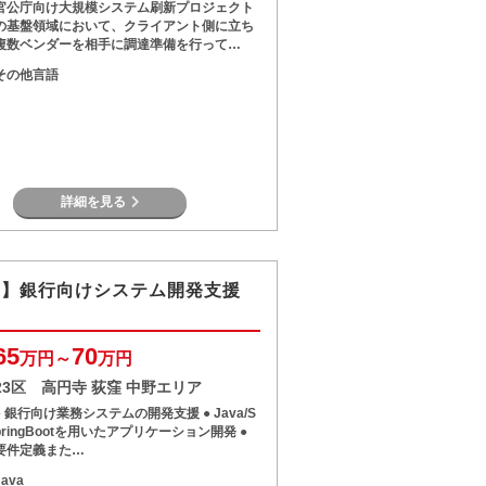
官公庁向け大規模システム刷新プロジェクト
の基盤領域において、クライアント側に立ち
複数ベンダーを相手に調達準備を行って…
その他言語
詳細を見る
va】銀行向けシステム開発支援
65
70
万円～
万円
23区 高円寺 荻窪 中野エリア
● 銀行向け業務システムの開発支援 ● Java/S
pringBootを用いたアプリケーション開発 ●
要件定義また…
Java