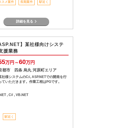
ススメ案件
長期案件
駅近く
詳細を見る
 ASP.NET】某社様向けシステ
支援業務
55
60
万円～
万円
京都市 四条 烏丸 河原町エリア
某社様システムのC♯, ASP.NETでの開発を行
っていただきます。作業工程はPGです。
.NET , C# , VB.NET
駅近く