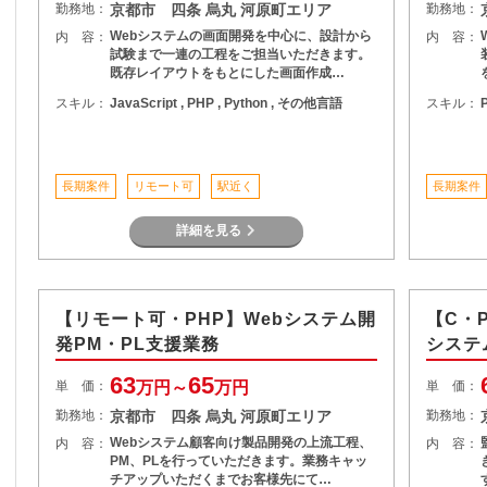
勤務地：
京都市 四条 烏丸 河原町エリア
勤務地：
Webシステムの画面開発を中心に、設計から
内 容：
内 容：
試験まで一連の工程をご担当いただきます。
既存レイアウトをもとにした画面作成…
スキル：
JavaScript , PHP , Python , その他言語
スキル：
長期案件
リモート可
駅近く
長期案件
詳細を見る
【リモート可・PHP】Webシステム開
【C・P
発PM・PL支援業務
システ
63
65
単 価：
万円～
万円
単 価：
勤務地：
京都市 四条 烏丸 河原町エリア
勤務地：
Webシステム顧客向け製品開発の上流工程、
内 容：
内 容：
PM、PLを行っていただきます。業務キャッ
チアップいただくまでお客様先にて…