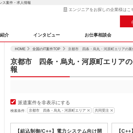
ンス案件・求人情報
エンジニアをお探しの企業様はこ
ス紹介
インタビュー
お仕事相談会
HOME
全国のIT案件TOP
京都市 四条・烏丸・河原町エリアの案
京都市 四条・烏丸・河原町エリアの
報
派遣案件を非表示にする
京都市 四条・烏丸・河原町エリア
共同受注
検索条件:
【組込制御/C++】電力システム向け開
【C+