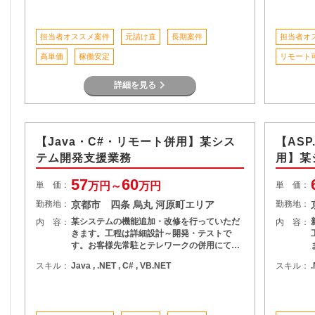
担当者オススメ案件
元請け直
長期案件
担当者オ
高単価
稼働安定
リモート
詳細を見る
【Java・C#・リモート併用】某シス
【AS
テム開発支援業務
用】某
57
60
単 価：
万円～
万円
単 価：
勤務地：
京都市 四条 烏丸 河原町エリア
勤務地：
某システムの機能追加・改修を行っていただ
内 容：
内 容：
きます。工程は詳細設計～開発・テストで
す。お客様先常駐とテレワークの併用にて…
スキル：
Java , .NET , C# , VB.NET
スキル：