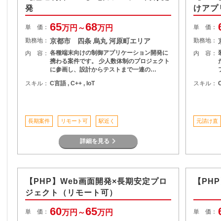
発
けアプ
65
68
単 価：
万円～
万円
単 価：
勤務地：
京都市 四条 烏丸 河原町エリア
勤務地：
各種端末向けの制御アプリケーション開発に
内 容：
内 容：
携わる案件です。 少人数体制のプロジェクト
に参画し、設計からテストまで一連の…
スキル：
C言語 , C++ , IoT
スキル：
長期案件
リモート可
駅近く
元請け直
詳細を見る
【PHP】Web画面開発×長期安定プロ
【PH
ジェクト（リモート可）
60
65
単 価：
万円～
万円
単 価：