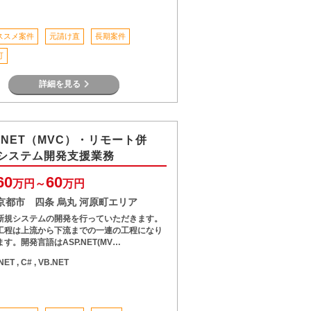
ススメ案件
元請け直
長期案件
可
詳細を見る
P.NET（MVC）・リモート併
システム開発支援業務
60
60
万円～
万円
京都市 四条 烏丸 河原町エリア
新規システムの開発を行っていただきます。
工程は上流から下流までの一連の工程になり
ます。開発言語はASP.NET(MV…
.NET , C# , VB.NET