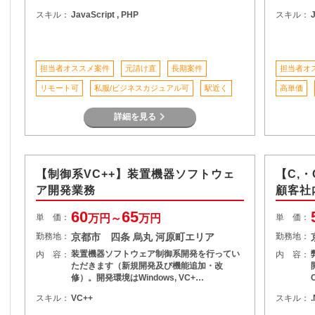
スキル：
JavaScript , PHP
スキル：
担当者オススメ案件
元請け直
長期案件
担当者オ
リモート可
私服/ビジネスカジュアル可
駅近く
高単価
詳細を見る
【制御系VC++】装置機器ソフトウェ
【C,・
ア開発業務
顧客社
60
65
単 価：
万円～
万円
単 価：
勤務地：
京都市 四条 烏丸 河原町エリア
勤務地：
装置機器ソフトウェア制御系開発を行ってい
内 容：
内 容：
ただきます（新規開発及び機能追加・改
修）。開発環境はWindows, VC+…
スキル：
VC++
スキル：