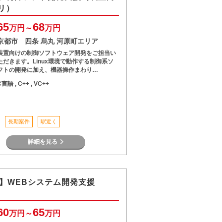
リ）
65
68
万円～
万円
京都市 四条 烏丸 河原町エリア
装置向けの制御ソフトウェア開発をご担当い
ただきます。Linux環境で動作する制御系ソ
フトの開発に加え、機器操作まわり…
C言語 , C++ , VC++
長期案件
駅近く
詳細を見る
P】WEBシステム開発支援
60
65
万円～
万円