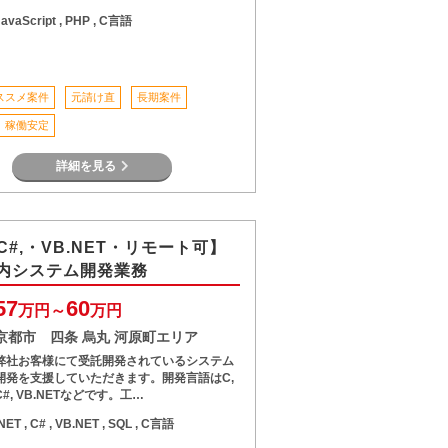
JavaScript , PHP , C言語
ススメ案件
元請け直
長期案件
稼働安定
詳細を見る
C#,・VB.NET・リモート可】
内システム開発業務
57
60
万円～
万円
京都市 四条 烏丸 河原町エリア
弊社お客様にて受託開発されているシステム
開発を支援していただきます。開発言語はC,
C#, VB.NETなどです。工…
.NET , C# , VB.NET , SQL , C言語