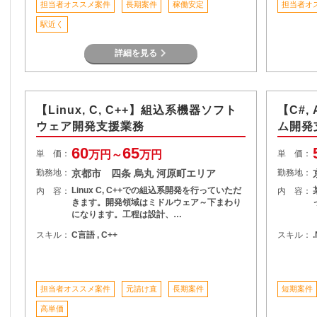
担当者オススメ案件
長期案件
稼働安定
担当者オ
駅近く
詳細を見る
【Linux, C, C++】組込系機器ソフト
【C#,
ウェア開発支援業務
ム開発
60
65
単 価：
万円～
万円
単 価：
勤務地：
京都市 四条 烏丸 河原町エリア
勤務地：
Linux C, C++での組込系開発を行っていただ
内 容：
内 容：
きます。開発領域はミドルウェア～下まわり
になります。工程は設計、…
スキル：
C言語 , C++
スキル：
担当者オススメ案件
元請け直
長期案件
短期案件
高単価