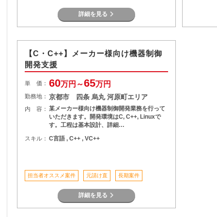
詳細を見る
【C・C++】メーカー様向け機器制御
開発支援
60
65
単 価：
万円～
万円
勤務地：
京都市 四条 烏丸 河原町エリア
某メーカー様向け機器制御開発業務を行って
内 容：
いただきます。開発環境はC, C++, Linuxで
す。工程は基本設計、詳細…
スキル：
C言語 , C++ , VC++
担当者オススメ案件
元請け直
長期案件
詳細を見る