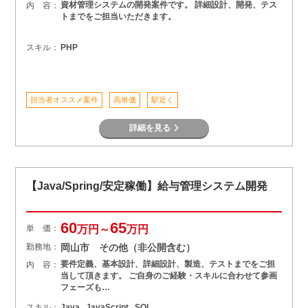
資材管理システムの開発案件です。 詳細設計、開発、テス
内 容：
トまでをご担当いただきます。
スキル：
PHP
担当者オススメ案件
高単価
駅近く
詳細を見る
【Java/Spring/安定稼働】給与管理システム開発
60
65
単 価：
万円～
万円
勤務地：
岡山市 その他（非公開含む）
要件定義、基本設計、詳細設計、製造、テストまでをご担
内 容：
当して頂きます。 ご自身のご経験・スキルに合わせて参画
フェーズも…
スキル：
Java , JavaScript , SQL