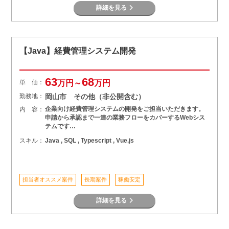
詳細を見る
【Java】経費管理システム開発
63
68
単 価：
万円～
万円
勤務地：
岡山市 その他（非公開含む）
企業向け経費管理システムの開発をご担当いただきます。
内 容：
申請から承認まで一連の業務フローをカバーするWebシス
テムです…
スキル：
Java , SQL , Typescript , Vue.js
担当者オススメ案件
長期案件
稼働安定
詳細を見る