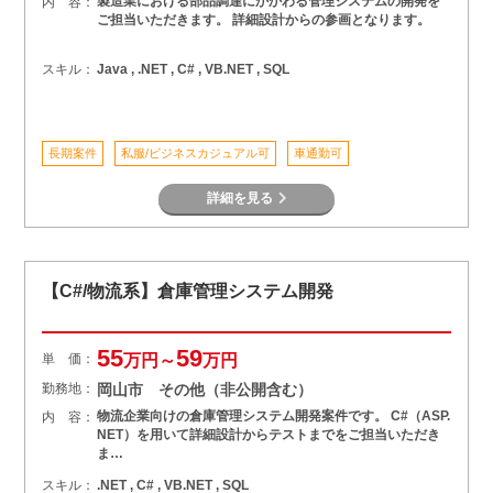
製造業における部品調達にかかわる管理システムの開発を
内 容：
ご担当いただきます。 詳細設計からの参画となります。
スキル：
Java , .NET , C# , VB.NET , SQL
長期案件
私服/ビジネスカジュアル可
車通勤可
詳細を見る
【C#/物流系】倉庫管理システム開発
55
59
単 価：
万円～
万円
勤務地：
岡山市 その他（非公開含む）
物流企業向けの倉庫管理システム開発案件です。 C#（ASP.
内 容：
NET）を用いて詳細設計からテストまでをご担当いただき
ま…
スキル：
.NET , C# , VB.NET , SQL