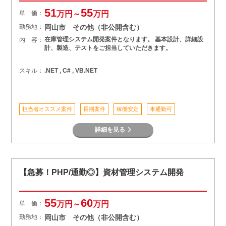
51
55
単 価：
万円～
万円
勤務地：
岡山市 その他（非公開含む）
在庫管理システム開発案件となります。 基本設計、詳細設
内 容：
計、製造、テストをご担当していただきます。
スキル：
.NET , C# , VB.NET
担当者オススメ案件
長期案件
稼働安定
車通勤可
詳細を見る
【急募！PHP/通勤◎】資材管理システム開発
55
60
単 価：
万円～
万円
勤務地：
岡山市 その他（非公開含む）