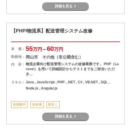
詳細を見る
【PHP/物流系】配送管理システム改修
55
60
単 価：
万円～
万円
勤務地：
岡山市 その他（非公開含む）
物流企業向け配送管理システムの改修業務です。 PHP（La
内 容：
ravel）を用いて詳細設計からテストまでをご担当いただ
き…
スキル：
Java , JavaScript , PHP , .NET , C# , VB.NET , SQL ,
Node.js , Angular.js
長期案件
高単価
駅近く
詳細を見る