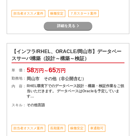
担当者オススメ案件
稼働安定
７月スタート案件
詳細を見る
【インフラ/RHEL、ORACLE/岡山市】データベー
スサーバ構築（設計～構築～検証）
58
65
単 価：
万円～
万円
勤務地：
岡山市 その他（非公開含む）
RHEL環境下でのデータベース設計・構築・検証作業をご担
内 容：
当いただきます。 データベースはOracleを予定していま
す…
スキル：
その他言語
担当者オススメ案件
長期案件
稼働安定
車通勤可