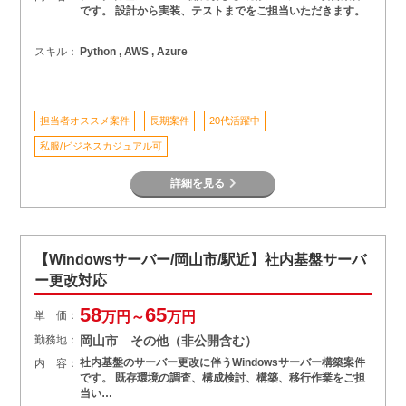
です。 設計から実装、テストまでをご担当いただきます。
スキル：
Python , AWS , Azure
担当者オススメ案件
長期案件
20代活躍中
私服/ビジネスカジュアル可
詳細を見る
【Windowsサーバー/岡山市/駅近】社内基盤サーバ
ー更改対応
58
65
単 価：
万円～
万円
勤務地：
岡山市 その他（非公開含む）
社内基盤のサーバー更改に伴うWindowsサーバー構築案件
内 容：
です。 既存環境の調査、構成検討、構築、移行作業をご担
当い…