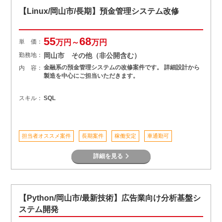
【Linux/岡山市/長期】預金管理システム改修
55
68
単 価：
万円～
万円
勤務地：
岡山市 その他（非公開含む）
金融系の預金管理システムの改修案件です。 詳細設計から
内 容：
製造を中心にご担当いただきます。
スキル：
SQL
担当者オススメ案件
長期案件
稼働安定
車通勤可
詳細を見る
【Python/岡山市/最新技術】広告業向け分析基盤シ
ステム開発