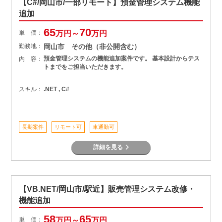
【C#/岡山市/一部リモート】預金管理システム機能
追加
65
70
単 価：
万円～
万円
勤務地：
岡山市 その他（非公開含む）
預金管理システムの機能追加案件です。 基本設計からテス
内 容：
トまでをご担当いただきます。
スキル：
.NET , C#
長期案件
リモート可
車通勤可
詳細を見る
【VB.NET/岡山市/駅近】販売管理システム改修・
機能追加
58
65
単 価：
万円～
万円