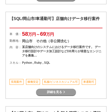
【SQL/岡山市/車通勤可】店舗向けデータ移行案件
58
69
単 価：
万円～
万円
勤務地：
岡山市 その他（非公開含む）
某店舗向けのシステムにおけるデータ移行案件です。 デー
内 容：
タ移行設計やデータ加工設計などDB周りが得意なエンジニ
アを募集…
スキル：
Python , Ruby , SQL
長期案件
稼働安定
私服/ビジネスカジュアル可
車通勤可
詳細を見る