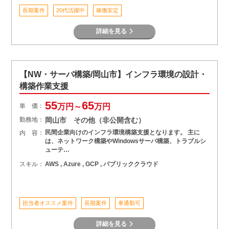
長期案件
20代活躍中
稼働安定
詳細を見る
【NW・サーバ構築/岡山市】インフラ環境の設計・
構築作業支援
55
65
単 価：
万円～
万円
勤務地：
岡山市 その他（非公開含む）
民間企業向けのインフラ環境構築支援となります。 主に
内 容：
は、ネットワーク構築やWindowsサーバ構築、トラブルシ
ューテ…
スキル：
AWS , Azure , GCP , パブリッククラウド
担当者オススメ案件
長期案件
車通勤可
詳細を見る