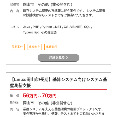
勤務地：
岡山市 その他（非公開含む）
既存システム環境の再構築に伴う案件です。 システム基盤
内 容：
の設計検討からテストまでをご担当いただきます。
スキル：
Java , PHP , Python , .NET , C# , VB.NET , SQL ,
Typescript , その他言語
長期案件
稼働安定
車通勤可
詳細を見る
【Linux/岡山市/長期】基幹システム向けシステム基
盤刷新支援
56
70
単 価：
万円～
万円
勤務地：
岡山市 その他（非公開含む）
業務システムを支える基盤環境の刷新プロジェクトです。
内 容：
要件整理から設計、構築、テストまでをご担当いただきま