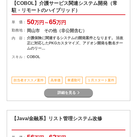
【COBOL】介護サービス関連システム開発（常
駐・リモートのハイブリッド）
50
65
単 価：
万円～
万円
勤務地：
岡山市 その他（非公開含む）
介護保険に関連するシステムの開発案件となります。 法改
内 容：
正に対応したPKGカスタマイズ、アドオン開発を数名チー
ムのリー…
スキル：
COBOL
担当者オススメ案件
高単価
車通勤可
１月スタート案件
詳細を見る
【Java/金融系】リスト管理システム改修