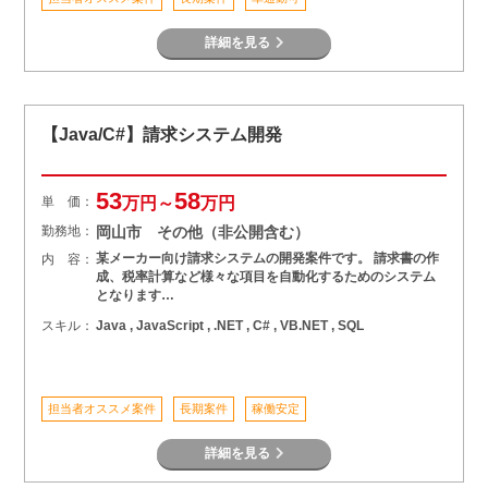
詳細を見る
【Java/C#】請求システム開発
53
58
単 価：
万円～
万円
勤務地：
岡山市 その他（非公開含む）
某メーカー向け請求システムの開発案件です。 請求書の作
内 容：
成、税率計算など様々な項目を自動化するためのシステム
となります…
スキル：
Java , JavaScript , .NET , C# , VB.NET , SQL
担当者オススメ案件
長期案件
稼働安定
詳細を見る