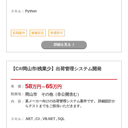
スキル：
Python
長期案件
稼働安定
車通勤可
詳細を見る
【C#/岡山市/残業少】出荷管理システム開発
58
65
単 価：
万円～
万円
勤務地：
岡山市 その他（非公開含む）
某メーカー向けの出荷管理システム案件です。 詳細設計か
内 容：
らテストまでをご担当いただきます。
スキル：
.NET , C# , VB.NET , SQL