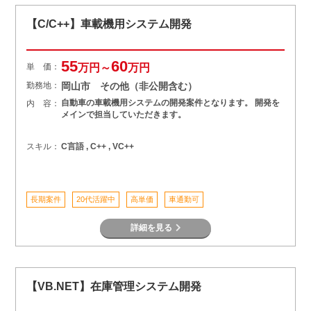
【C/C++】車載機用システム開発
55
60
単 価：
万円～
万円
勤務地：
岡山市 その他（非公開含む）
自動車の車載機用システムの開発案件となります。 開発を
内 容：
メインで担当していただきます。
スキル：
C言語 , C++ , VC++
長期案件
20代活躍中
高単価
車通勤可
詳細を見る
【VB.NET】在庫管理システム開発