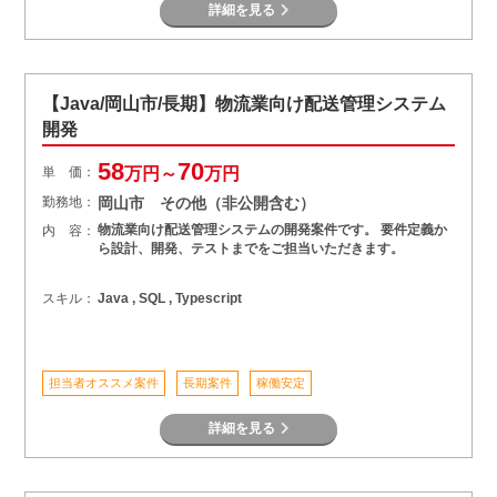
詳細を見る
【Java/岡山市/長期】物流業向け配送管理システム
開発
58
70
単 価：
万円～
万円
勤務地：
岡山市 その他（非公開含む）
物流業向け配送管理システムの開発案件です。 要件定義か
内 容：
ら設計、開発、テストまでをご担当いただきます。
スキル：
Java , SQL , Typescript
担当者オススメ案件
長期案件
稼働安定
詳細を見る