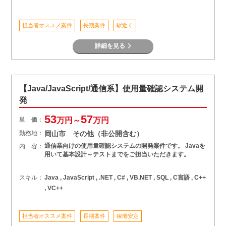
担当者オススメ案件
長期案件
駅近く
詳細を見る
【Java/JavaScript/通信系】使用量確認システム開
発
53
57
単 価：
万円～
万円
勤務地：
岡山市 その他（非公開含む）
通信業向けの使用量確認システムの開発案件です。 Javaを
内 容：
用いて基本設計～テストまでをご担当いただきます。
スキル：
Java , JavaScript , .NET , C# , VB.NET , SQL , C言語 , C++
, VC++
担当者オススメ案件
長期案件
稼働安定