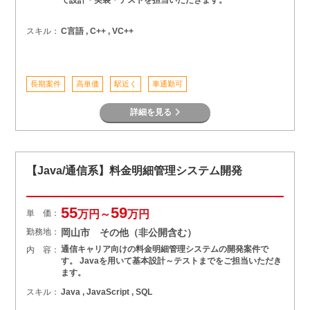
スキル：
C言語 , C++ , VC++
長期案件
高単価
駅近く
車通勤可
詳細を見る
【Java/通信系】料金明細管理システム開発
55
59
単 価：
万円～
万円
勤務地：
岡山市 その他（非公開含む）
通信キャリア向けの料金明細管理システムの開発案件で
内 容：
す。 Javaを用いて基本設計～テストまでをご担当いただき
ます。
スキル：
Java , JavaScript , SQL