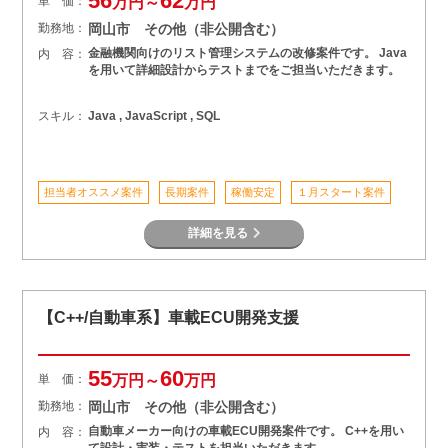
56
62
単 価：
万円～
万円
勤務地：
岡山市 その他（非公開含む）
金融機関向けのリスト管理システムの改修案件です。 Java
内 容：
を用いて詳細設計からテストまでをご担当いただきます。
スキル：
Java , JavaScript , SQL
担当者オススメ案件
長期案件
稼働安定
１月スタート案件
詳細を見る
【C++/自動車系】車載ECU開発支援
55
60
単 価：
万円～
万円
勤務地：
岡山市 その他（非公開含む）
自動車メーカー向けの車載ECU開発案件です。 C++を用い
内 容：
て設計・実装・テストを担当いただきます。