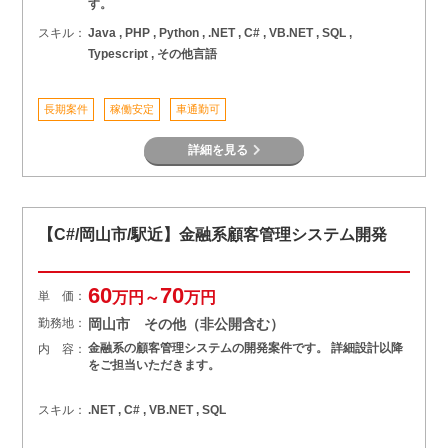
す。
スキル：
Java , PHP , Python , .NET , C# , VB.NET , SQL ,
Typescript , その他言語
長期案件
稼働安定
車通勤可
詳細を見る
【C#/岡山市/駅近】金融系顧客管理システム開発
60
70
単 価：
万円～
万円
勤務地：
岡山市 その他（非公開含む）
金融系の顧客管理システムの開発案件です。 詳細設計以降
内 容：
をご担当いただきます。
スキル：
.NET , C# , VB.NET , SQL