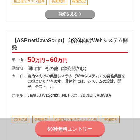
担当者オススメ案件
長期案件
稼働安定
詳細を見る
【ASP.net/JavaScript】自治体向けWebシステム開
発
50
60
単 価：
万円～
万円
勤務地：
岡山市 その他（非公開含む）
自治体向けの業務システム（Webシステム）の開発業務を
内 容：
ご担当いただきます。具体的には、システムの設計、開
発、テスト、…
スキル：
Java , JavaScript , .NET , C# , VB.NET , VB/VBA
元請け直
長期案件
私服/ビジネスカジュアル可
車通勤可
60秒無料エントリー
詳細を見る