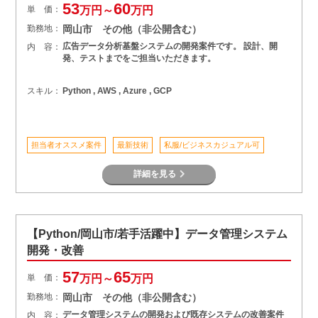
53
60
単 価：
万円～
万円
勤務地：
岡山市 その他（非公開含む）
広告データ分析基盤システムの開発案件です。 設計、開
内 容：
発、テストまでをご担当いただきます。
スキル：
Python , AWS , Azure , GCP
担当者オススメ案件
最新技術
私服/ビジネスカジュアル可
詳細を見る
【Python/岡山市/若手活躍中】データ管理システム
開発・改善
57
65
単 価：
万円～
万円
勤務地：
岡山市 その他（非公開含む）
データ管理システムの開発および既存システムの改善案件
内 容：