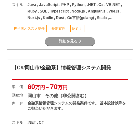
スキル：
Java , JavaScript , PHP , Python , .NET , C# , VB.NET ,
Ruby , SQL , Typescript , Node.js , Angular.js , Vue.js ,
Nuxt.js , Kotlin , Rust , Go言語(golang) , Scala ,
Shell(C/B/K) , Objective-C , VB/VBA , PyTorch ,
担当者オススメ案件
長期案件
駅近く
TensorFlow , C言語 , C++ , VC++ , COBOL , アセンブラ , そ
の他言語 , AWS , Azure , GCP , パブリッククラウド ,
詳細を見る
Microsoft365 , Cisco , React , Next.js , Laravel , Spring
Boot , Flask , Android , iOS , Swift , Flutter , React Native
, Unity , Unreal Engine , SAP , ERP , Salesforce , RPA , ノ
ーコード/ローコード , DX , IoT , BI
【C#/岡山市/金融系】情報管理システム開発
60
70
単 価：
万円～
万円
勤務地：
岡山市 その他（非公開含む）
金融系情報管理システムの開発案件です。 基本設計以降を
内 容：
ご担当いただきます。
スキル：
.NET , C#