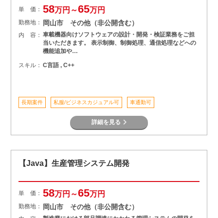
58
65
単 価：
万円～
万円
勤務地：
岡山市 その他（非公開含む）
車載機器向けソフトウェアの設計・開発・検証業務をご担
内 容：
当いただきます。 表示制御、制御処理、通信処理などへの
機能追加や…
スキル：
C言語 , C++
長期案件
私服/ビジネスカジュアル可
車通勤可
詳細を見る
【Java】生産管理システム開発
58
65
単 価：
万円～
万円
勤務地：
岡山市 その他（非公開含む）