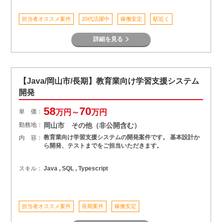
担当者オススメ案件
20代活躍中
稼働安定
駅近く
詳細を見る
【Java/岡山市/長期】教育業向け学習支援システム
開発
58
70
単 価：
万円～
万円
勤務地：
岡山市 その他（非公開含む）
教育業向け学習支援システムの開発案件です。 基本設計か
内 容：
ら開発、テストまでをご担当いただきます。
スキル：
Java , SQL , Typescript
担当者オススメ案件
長期案件
稼働安定