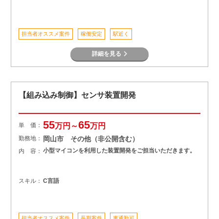
担当者オススメ案件
稼働安定
駅近く
詳細を見る
【組み込み制御】センサ装置開発
55
65
単 価：
万円～
万円
勤務地：
岡山市 その他（非公開含む）
小型マイコンを利用した装置開発をご担当いただきます。
内 容：
スキル：
C言語
担当者オススメ案件
長期案件
車通勤可