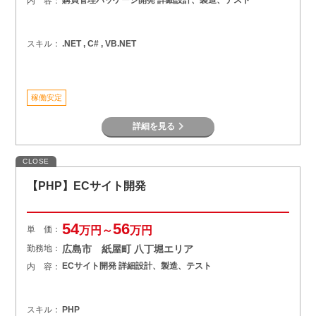
内 容：
スキル：
.NET , C# , VB.NET
稼働安定
詳細を見る
CLOSE
【PHP】ECサイト開発
54
56
単 価：
万円～
万円
勤務地：
広島市 紙屋町 八丁堀エリア
ECサイト開発 詳細設計、製造、テスト
内 容：
スキル：
PHP