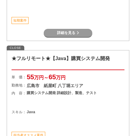
短期案件
詳細を見る
CLOSE
★フルリモート★【Java】購買システム開発
55
65
単 価：
万円～
万円
勤務地：
広島市 紙屋町 八丁堀エリア
購買システム開発 詳細設計、製造、テスト
内 容：
スキル：
Java
担当者オススメ案件