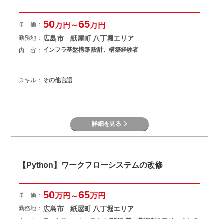
50
65
単 価：
万円～
万円
勤務地：
広島市 紙屋町 八丁堀エリア
インフラ基盤構築 設計、構築経験者
内 容：
スキル：
その他言語
詳細を見る
【Python】ワークフローシステムの改修
50
65
単 価：
万円～
万円
勤務地：
広島市 紙屋町 八丁堀エリア