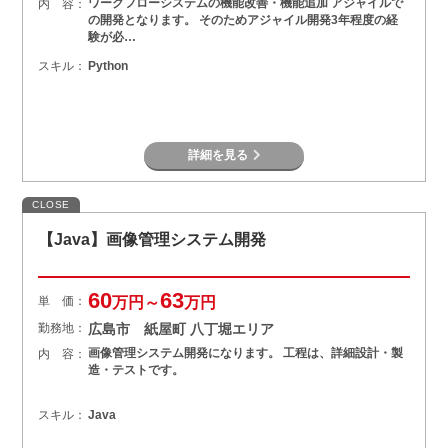
ワークフローシステムの機能改善・機能追加 アジャイルで
内 容：
の開発となります。 そのためアジャイル開発3年程度の経
験が必…
スキル：
Python
詳細を見る
CLOSE
【Java】画像管理システム開発
60
63
単 価：
万円～
万円
勤務地：
広島市 紙屋町 八丁堀エリア
画像管理システム開発になります。 工程は、詳細設計・製
内 容：
造・テストです。
スキル：
Java