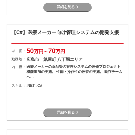
詳細を見る
【C#】医療メーカー向け管理システムの開発支援
50
70
単 価：
万円～
万円
勤務地：
広島市 紙屋町 八丁堀エリア
医療メーカーの薬品等の管理システムの改修プロジェクト
内 容：
機能追加の実施。 性能・操作性の改善の実施。 既存チーム
へ…
スキル：
.NET , C#
詳細を見る