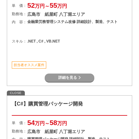
52
55
単 価：
万円～
万円
勤務地：
広島市 紙屋町 八丁堀エリア
金融業労務管理システム改修 詳細設計、製造、テスト
内 容：
スキル：
.NET , C# , VB.NET
担当者オススメ案件
詳細を見る
CLOSE
【C#】購買管理パッケージ開発
54
58
単 価：
万円～
万円
勤務地：
広島市 紙屋町 八丁堀エリア
購買管理パッケージ開発 詳細設計、製造、テスト