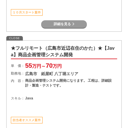
１０月スタート案件
詳細を見る
CLOSE
★フルリモート（広島市近辺在住のかた）★【Jav
a】商品企画管理システム開発
55
70
単 価：
万円～
万円
勤務地：
広島市 紙屋町 八丁堀エリア
商品企画管理システム開発になります。 工程は、詳細設
内 容：
計・製造・テストです。
スキル：
Java
担当者オススメ案件