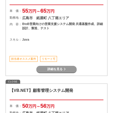
55
65
単 価：
万円～
万円
勤務地：
広島市 紙屋町 八丁堀エリア
BtoB営業向けの営業支援システム開発 共通基盤作成、詳細
内 容：
設計、製造、テスト
スキル：
Java
担当者オススメ案件
リモート可
詳細を見る
CLOSE
【VB.NET】顧客管理システム開発
50
56
単 価：
万円～
万円
勤務地：
広島市 紙屋町 八丁堀エリア