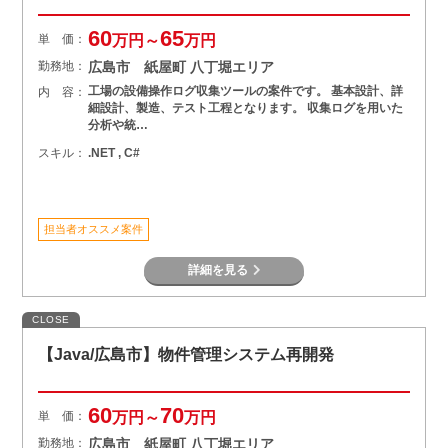
60
65
単 価：
万円～
万円
勤務地：
広島市 紙屋町 八丁堀エリア
工場の設備操作ログ収集ツールの案件です。 基本設計、詳
内 容：
細設計、製造、テスト工程となります。 収集ログを用いた
分析や統…
スキル：
.NET , C#
担当者オススメ案件
詳細を見る
CLOSE
【Java/広島市】物件管理システム再開発
60
70
単 価：
万円～
万円
勤務地：
広島市 紙屋町 八丁堀エリア