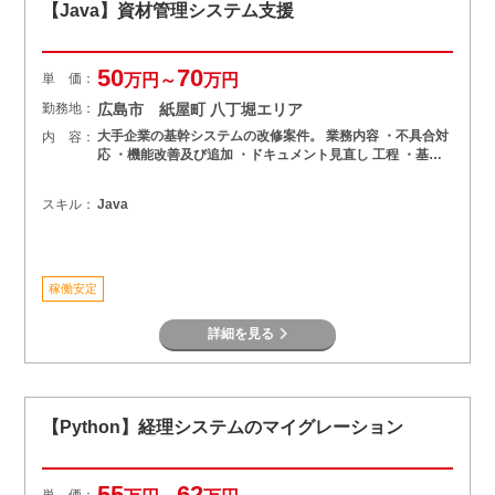
【Java】資材管理システム支援
50
70
単 価：
万円～
万円
勤務地：
広島市 紙屋町 八丁堀エリア
大手企業の基幹システムの改修案件。 業務内容 ・不具合対
内 容：
応 ・機能改善及び追加 ・ドキュメント見直し 工程 ・基…
スキル：
Java
稼働安定
詳細を見る
【Python】経理システムのマイグレーション
55
62
単 価：