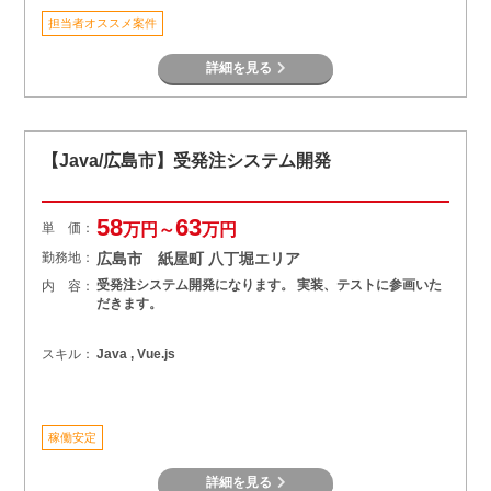
担当者オススメ案件
詳細を見る
【Java/広島市】受発注システム開発
58
63
単 価：
万円～
万円
勤務地：
広島市 紙屋町 八丁堀エリア
受発注システム開発になります。 実装、テストに参画いた
内 容：
だきます。
スキル：
Java , Vue.js
稼働安定
詳細を見る