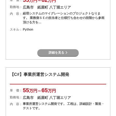
万円～
万円
勤務地：
広島市 紙屋町 八丁堀エリア
経理システムのマイグレーションのプロジェクトなりま
内 容：
す。 業務側ＳＥの担当者と仕様打ち合わせの段階から参画
頂ける方を…
スキル：
Python
詳細を見る
【C#】事業所運営システム開発
55
65
単 価：
万円～
万円
勤務地：
広島市 紙屋町 八丁堀エリア
事業所運営システム開発です。 工程は、詳細設計・製造・
内 容：
テストです。