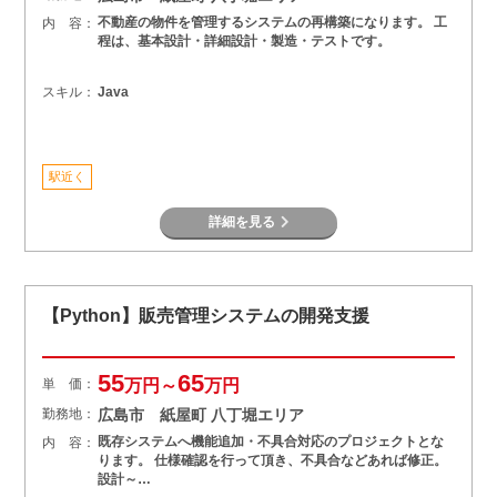
不動産の物件を管理するシステムの再構築になります。 工
内 容：
程は、基本設計・詳細設計・製造・テストです。
スキル：
Java
駅近く
詳細を見る
【Python】販売管理システムの開発支援
55
65
単 価：
万円～
万円
勤務地：
広島市 紙屋町 八丁堀エリア
既存システムへ機能追加・不具合対応のプロジェクトとな
内 容：
ります。 仕様確認を行って頂き、不具合などあれば修正。
設計～…