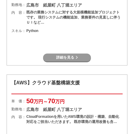
勤務地：
広島市 紙屋町 八丁堀エリア
既存の業務システムに対する大規模機能追加プロジェクト
内 容：
です。 現行システムの機能追加、業務要件の見直しに伴う
ＵＩなど…
スキル：
Python
詳細を見る
【AWS】クラウド基盤構築支援
50
70
単 価：
万円～
万円
勤務地：
広島市 紙屋町 八丁堀エリア
CloudFormationを用いたAWS環境の設計・構築、自動化
内 容：
対応をご担当いただきます。 既存環境の運用改善も含…