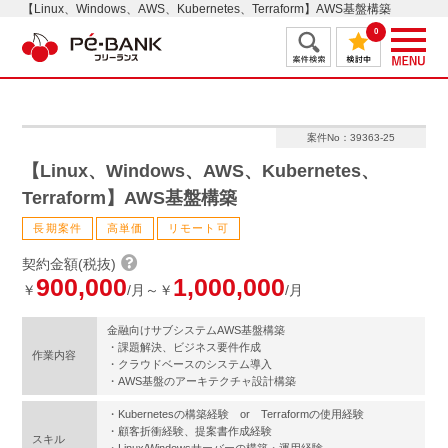
【Linux、Windows、AWS、Kubernetes、Terraform】AWS基盤構築
0
案件No：39363-25
【Linux、Windows、AWS、Kubernetes、
Terraform】AWS基盤構築
長期案件
高単価
リモート可
契約金額(税抜)
900,000
1,000,000
￥
/月～￥
/月
金融向けサブシステムAWS基盤構築
・課題解決、ビジネス要件作成
作業内容
・クラウドベースのシステム導入
・AWS基盤のアーキテクチャ設計構築
・Kubernetesの構築経験 or Terraformの使用経験
・顧客折衝経験、提案書作成経験
スキル