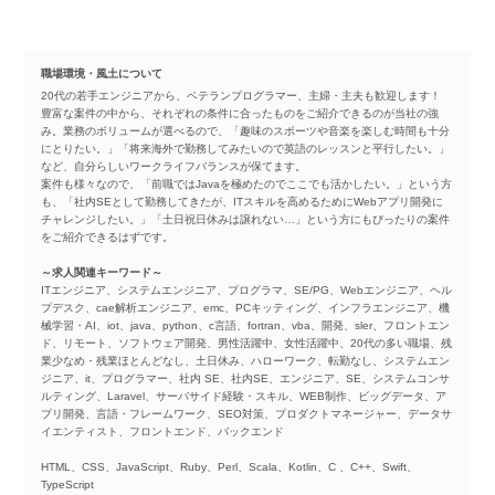
職場環境・風土について
20代の若手エンジニアから、ベテランプログラマー、主婦・主夫も歓迎します！
豊富な案件の中から、それぞれの条件に合ったものをご紹介できるのが当社の強
み。業務のボリュームが選べるので、「趣味のスポーツや音楽を楽しむ時間も十分
にとりたい。」「将来海外で勤務してみたいので英語のレッスンと平行したい。」
など、自分らしいワークライフバランスが保てます。
案件も様々なので、「前職ではJavaを極めたのでここでも活かしたい。」という方
も、「社内SEとして勤務してきたが、ITスキルを高めるためにWebアプリ開発に
チャレンジしたい。」「土日祝日休みは譲れない…」という方にもぴったりの案件
をご紹介できるはずです。
～求人関連キーワード～
ITエンジニア、システムエンジニア、プログラマ、SE/PG、Webエンジニア、ヘル
プデスク、cae解析エンジニア、emc、PCキッティング、インフラエンジニア、機
械学習・AI、iot、java、python、c言語、fortran、vba、開発、sler、フロントエン
ド、リモート、ソフトウェア開発、男性活躍中、女性活躍中、20代の多い職場、残
業少なめ・残業ほとんどなし、土日休み、ハローワーク、転勤なし、システムエン
ジニア、it、プログラマー、社内 SE、社内SE、エンジニア、SE、システムコンサ
ルティング、Laravel、サーバサイド経験・スキル、WEB制作、ビッグデータ、ア
プリ開発、言語・フレームワーク、SEO対策、プロダクトマネージャー、データサ
イエンティスト、フロントエンド、バックエンド
HTML、CSS、JavaScript、Ruby、Perl、Scala、Kotlin、C 、C++、Swift、
TypeScript