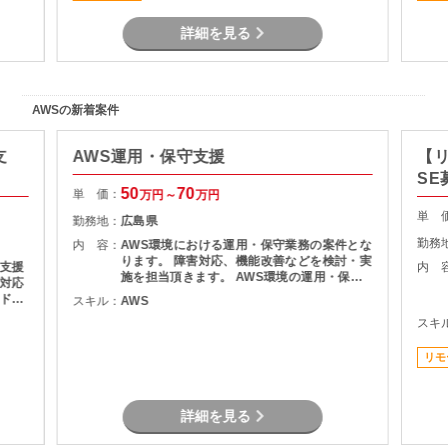
詳細を見る
AWSの新着案件
支
AWS運用・保守支援
【
SE
50
70
単 価：
万円～
万円
単 
勤務地：
広島県
勤務
内 容：
AWS環境における運用・保守業務の案件とな
ります。 障害対応、機能改善などを検討・実
支援
内 
施を担当頂きます。 AWS環境の運用・保守
対応
障害調査 マニュアル作成
ドキ
スキル：
AWS
術の検
スキ
件整理
 ・設
リモ
詳細を見る