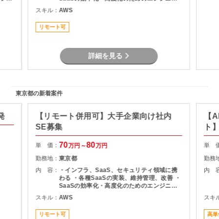
や運用
リング ・SaaSのシステム課題・障害に対す
スキル：
AWS
折衝を
る対策の計画と実装 ・社内NWやオンプレサ
 ま
ーバの運用保守 ・拠点のネットワーク配備担
リモート可
運用
当
AP
りマ
詳細を見る
）
東京都の新着案件
発
【リモート併用可】大手企業向け社内
【A
SE募集
ト
70
80
単 価：
単 
万円～
万円
勤務地：
東京都
勤務
内 容：
・インフラ、SaaS、セキュリティ領域に携
内 
わる ・各種SaaSの実装、維持管理、改善 ・
SaaSの効率化・高度化のためのエンジニア
リング ・SaaSのシステム課題・障害に対す
スキル：
AWS
スキ
る対策の計画と実装 ・社内NWやオンプレサ
ーバの運用保守 ・拠点のネットワーク配備担
リモート可
高単
当