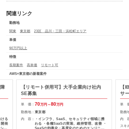
関連リンク
勤務地
関東
東京都
23区 品川・三田・浜松町エリア
単価
90万円以上
特徴
長期案件
高単価
リモート可
AWS×東京都の新着案件
・障
【リモート併用可】大手企業向け社内
【I
SE募集
サ
70
80
単 価：
単 
万円～
万円
勤務地：
東京都
勤務
おける
内 容：
・インフラ、SaaS、セキュリティ領域に携
内 
発
わる ・各種SaaSの実装、維持管理、改善 ・
スキ
ジショ
SaaSの効率化・高度化のためのエンジニア