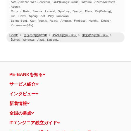
AWS(Amazon Web Services)、GCP(Google Cloud Platform)、Azure(Microsoft
Azure)、
Ruby on Rails、Sinatra、Laravel、Symfony、Django、Flask、Go(Golang)、
Gin、Revel、Spring Boot、Play Framework
Spring Boot、Ktor、Vue.js、React、Angular、Firebase、Heroku、Docker、
Kubernetes(k8s)
HOME
全国のIT案件TOP
AWSの案件・求人
東京都の案件・求人
【Linux、Windows、AWS、Kubern...
PE-BANKを知る
サービス紹介
インタビュー
新着情報
全国の拠点
ITエンジニア独立ガイド