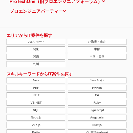
ProTechOne（旧プロエンジニアフォーラム）
プロエンジニアパーティー
エリアからIT案件を探す
フルリモート
北海道・東北
関東
中部
関西
中国・四国
九州
スキルキーワードからIT案件を探す
Java
JavaScript
PHP
Python
.NET
C#
VB.NET
Ruby
SQL
Typescript
Node.js
Angular.js
Vue.js
Nuxt.js
Kotlin
Go言語(golang)