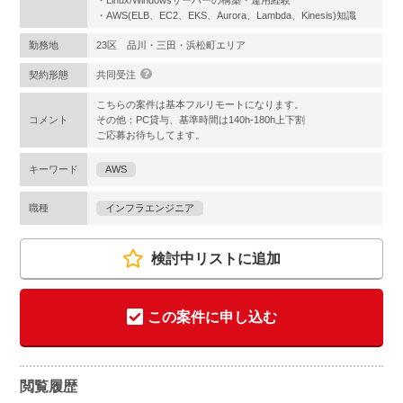
・Linux/Windowsサーバーの構築・運用経験
・AWS(ELB、EC2、EKS、Aurora、Lambda、Kinesis)知識
勤務地
23区 品川・三田・浜松町エリア
契約形態
共同受注
こちらの案件は基本フルリモートになります。
コメント
その他：PC貸与、基準時間は140h‐180h上下割
ご応募お待ちしてます。
キーワード
AWS
職種
インフラエンジニア
検討中リストに追加
この案件に申し込む
閲覧履歴