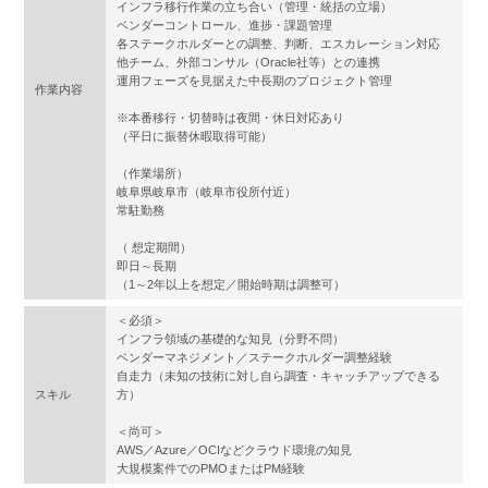
インフラ移行作業の立ち合い（管理・統括の立場）
ベンダーコントロール、進捗・課題管理
各ステークホルダーとの調整、判断、エスカレーション対応
他チーム、外部コンサル（Oracle社等）との連携
運用フェーズを見据えた中長期のプロジェクト管理
作業内容
※本番移行・切替時は夜間・休日対応あり
（平日に振替休暇取得可能）
（作業場所）
岐阜県岐阜市（岐阜市役所付近）
常駐勤務
（ 想定期間）
即日～長期
（1～2年以上を想定／開始時期は調整可）
＜必須＞
インフラ領域の基礎的な知見（分野不問）
ベンダーマネジメント／ステークホルダー調整経験
自走力（未知の技術に対し自ら調査・キャッチアップできる
スキル
方）
＜尚可＞
AWS／Azure／OCIなどクラウド環境の知見
大規模案件でのPMOまたはPM経験