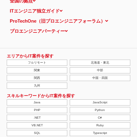
全国の拠点
ITエンジニア独立ガイド
ProTechOne（旧プロエンジニアフォーラム）
プロエンジニアパーティー
エリアからIT案件を探す
フルリモート
北海道・東北
関東
中部
関西
中国・四国
九州
スキルキーワードからIT案件を探す
Java
JavaScript
PHP
Python
.NET
C#
VB.NET
Ruby
SQL
Typescript