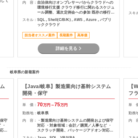
内 容：
自治体向けオンプレサーバからクラウドへの
環境移行支援 クラウド移行に関わるスケジュ
ール調整、週次定例会への参加 既存の移行作
スキ
業手順書の提出期限管理、内容レビュー クラ
スキル：
SQL , Shell(C/B/K) , AWS , Azure , パブリ
ウド移行作業時の進捗管理および関係者への
ッククラウド
報告 トラブル発生時の状況整理および報告文
の作成 ※実作業対応は別チームが担当し、移
担当者オススメ案件
長期案件
高単価
行リーダー的な立ち位置での調整・管理が中
心となります。
詳細を見る
岐阜県の新着案件
テム
【Java/岐阜】製造業向け基幹システム
【W
開発・保守
フ
70
75
単 価：
単 
万円～
万円
勤務地：
岐阜県
勤務
保守
内 容：
・製造業向け基幹システムの開発および保守
内 
 ・
対応 ・対象領域：会計／購買／人事など ・
応・
スクラッチ開発、パッケージアドオン対応・
て担
・要件定義～開発、検証工程まで一貫して担
スキル：
Java , SQL , VB/VBA
スキ