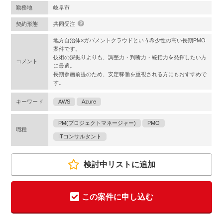
勤務地
岐阜市
契約形態
共同受注
地方自治体×ガバメントクラウドという希少性の高い長期PMO
案件です。
技術の深掘りよりも、調整力・判断力・統括力を発揮したい方
コメント
に最適。
長期参画前提のため、安定稼働を重視される方にもおすすめで
す。
キーワード
AWS
Azure
PM(プロジェクトマネージャー)
PMO
職種
ITコンサルタント
検討中リストに追加
この案件に申し込む