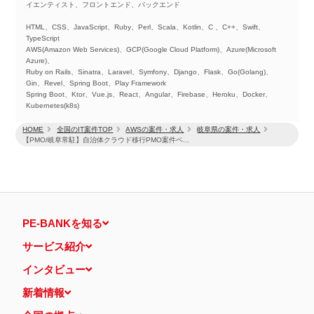
イエンティスト、フロントエンド、バックエンド
HTML、CSS、JavaScript、Ruby、Perl、Scala、Kotlin、C 、C++、Swift、
TypeScript
AWS(Amazon Web Services)、GCP(Google Cloud Platform)、Azure(Microsoft
Azure)、
Ruby on Rails、Sinatra、Laravel、Symfony、Django、Flask、Go(Golang)、
Gin、Revel、Spring Boot、Play Framework
Spring Boot、Ktor、Vue.js、React、Angular、Firebase、Heroku、Docker、
Kubernetes(k8s)
HOME
全国のIT案件TOP
AWSの案件・求人
岐阜県の案件・求人
【PMO/岐阜常駐】自治体クラウド移行PMO案件ベ...
PE-BANKを知る
サービス紹介
インタビュー
新着情報