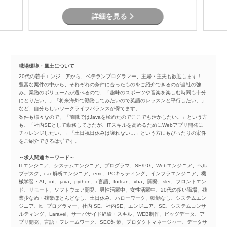
詳細を見る
職場環境・風土について
20代の若手エンジニアから、ベテランプログラマー、主婦・主夫も歓迎します！
豊富な案件の中から、それぞれの条件に合ったものをご紹介できるのが当社の強
み。業務のボリュームが選べるので、「趣味のスポーツや音楽を楽しむ時間も十分
にとりたい。」「将来海外で勤務してみたいので英語のレッスンと平行したい。」
など、自分らしいワークライフバランスが保てます。
案件も様々なので、「前職ではJavaを極めたのでここでも活かしたい。」という方
も、「社内SEとして勤務してきたが、ITスキルを高めるためにWebアプリ開発に
チャレンジしたい。」「土日祝日休みは譲れない…」という方にもぴったりの案件
をご紹介できるはずです。
～求人関連キーワード～
ITエンジニア、システムエンジニア、プログラマ、SE/PG、Webエンジニア、ヘル
プデスク、cae解析エンジニア、emc、PCキッティング、インフラエンジニア、機
械学習・AI、iot、java、python、c言語、fortran、vba、開発、sler、フロントエン
ド、リモート、ソフトウェア開発、男性活躍中、女性活躍中、20代の多い職場、残
業少なめ・残業ほとんどなし、土日休み、ハローワーク、転勤なし、システムエン
ジニア、it、プログラマー、社内 SE、社内SE、エンジニア、SE、システムコンサ
ルティング、Laravel、サーバサイド経験・スキル、WEB制作、ビッグデータ、ア
プリ開発、言語・フレームワーク、SEO対策、プロダクトマネージャー、データサ