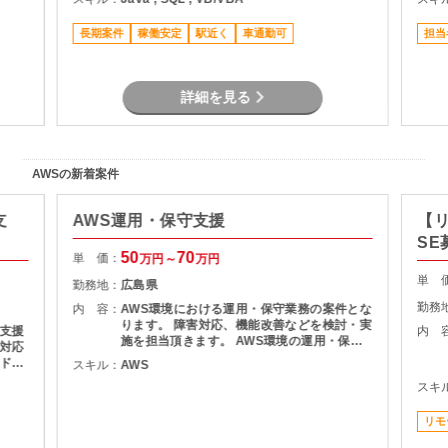
当 ・ユーザーからの問い合わせ対応
長期案件
稼働安定
駅近く
車通勤可
担当
詳細を見る
AWSの新着案件
支
AWS運用・保守支援
【
SE
50
70
単 価：
万円～
万円
単 
勤務地：
広島県
勤務
内 容：
AWS環境における運用・保守業務の案件とな
ります。 障害対応、機能改善などを検討・実
支援
内 
施を担当頂きます。 AWS環境の運用・保守
対応
障害調査 マニュアル作成
ドキ
スキル：
AWS
術の検
スキ
件整理
 ・設
リモ