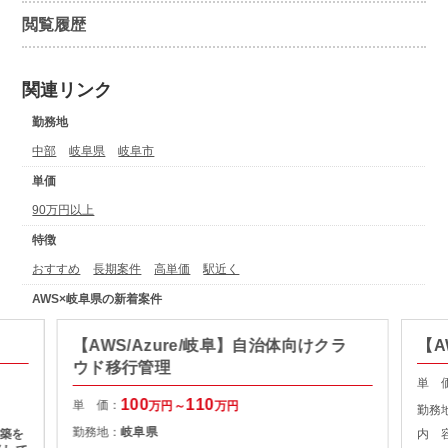
閲覧履歴
関連リンク
勤務地
中部
岐阜県
岐阜市
単価
90万円以上
特徴
おすすめ
長期案件
高単価
駅近く
AWS×岐阜県の新着案件
【AWS/Azure/岐阜】自治体向けクラ
【A
ウド移行管理
単 
100
110
単 価：
万円～
万円
勤務
勤務地：
岐阜県
築を
内 