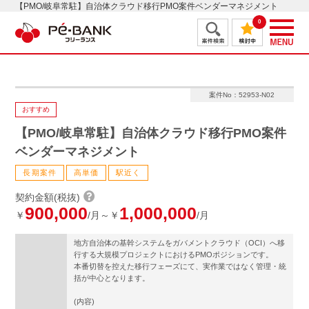
【PMO/岐阜常駐】自治体クラウド移行PMO案件ベンダーマネジメント
0
案件No：52953-N02
おすすめ
【PMO/岐阜常駐】自治体クラウド移行PMO案件
ベンダーマネジメント
長期案件
高単価
駅近く
契約金額(税抜)
900,000
1,000,000
￥
/月～￥
/月
地方自治体の基幹システムをガバメントクラウド（OCI）へ移
行する大規模プロジェクトにおけるPMOポジションです。
本番切替を控えた移行フェーズにて、実作業ではなく管理・統
括が中心となります。
(内容)