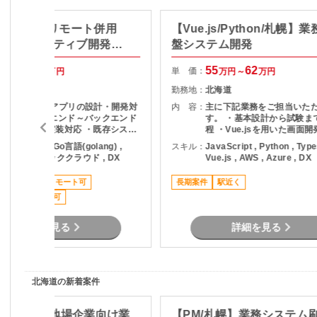
AWS/札幌/リモート併用
【Vue.js/Python/札幌】
ラウドネイティブ開発フ
盤システム開発
ック案件
60
70
55
62
単 価：
万円～
万円
万円～
万円
北海道
勤務地：
北海道
・業務系WEBアプリの設計・開発対
内 容：
主に下記業務をご担当いた
応 ・フロントエンド～バックエンド
す。 ・基本設計から試験ま
まで一貫した実装対応 ・既存システ
程 ・Vue.jsを用いた画面開
ムのモダナイズ対応 ・技術選定や設
Pythonを用いたシステム開
QL , Vue.js , Go言語(golang) ,
スキル：
JavaScript , Python , Type
計方針の検討・調査対応 ・チーム開
存機能の改善および機能追加
AWS , パブリッククラウド , DX
Vue.js , AWS , Azure , DX
発におけるレビュー・連携対応
チームメンバーと連携した
・各種テストおよび品質確
最新技術
リモート可
長期案件
駅近く
ジネスカジュアル可
詳細を見る
詳細を見る
北海道の新着案件
SE/札幌】地場企業向け業
【PM/札幌】業務システム