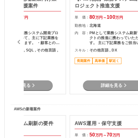
テム改善支援案件
ロジェクト推進支援
65
75
80
100
単 価：
万円～
万円
万円～
万円
北海道
勤務地：
北海道
地場企業向け業務システム開発プロ
内 容：
PMとして業務システム刷新
ジェクトにおいて、主に下記業務を
クトの推進に携わっていた
ご担当いただきます。 ・顧客との業
す。 主に下記業務をご担当
務ヒアリング、課題整理 ・要件定義
ます。 ・顧客との要件整理
ava , Python , SQL , その他言語 ,
スキル：
その他言語 , DX
および要求整理 ・基本設計・詳細設
理 ・プロジェクト計画の策
X , BI
計対応 ・開発チームとの仕様調整お
進捗管理 ・開発チームとの
長期案件
高単価
駅近く
よび進行管理 ・業務改善に向けた提
びマネジメント ・品質、課
駅近く
案およびドキュメント作成
ク管理 ・関係者向け資料作
各種報告 ・要件定義からリ
での推進支援
詳細を見る
詳細を見る
AWSの新着案件
予約システム刷新の要件
AWS運用・保守支援
援
50
70
単 価：
万円～
万円