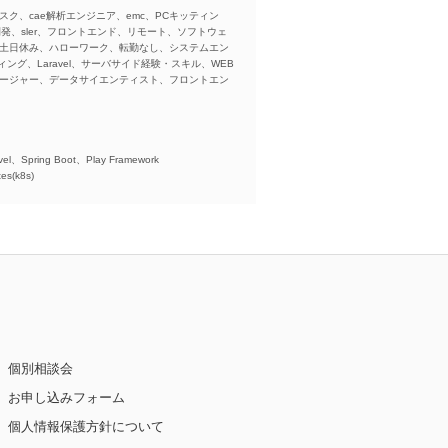
スク、cae解析エンジニア、emc、PCキッティン
ba、開発、sler、フロントエンド、リモート、ソフトウェ
、土日休み、ハローワーク、転勤なし、システムエン
ング、Laravel、サーバサイド経験・スキル、WEB
ネージャー、データサイエンティスト、フロントエン
)、
el、Spring Boot、Play Framework
es(k8s)
個別相談会
お申し込みフォーム
個人情報保護方針について