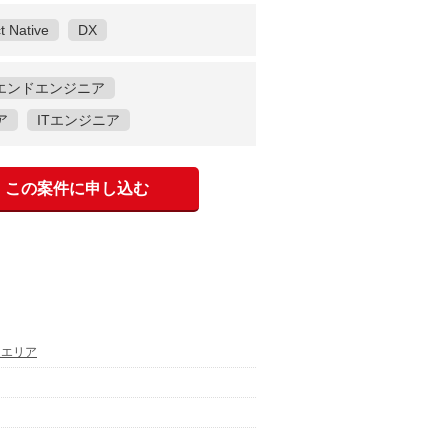
t Native
DX
エンドエンジニア
ア
ITエンジニア
この案件に申し込む
通エリア