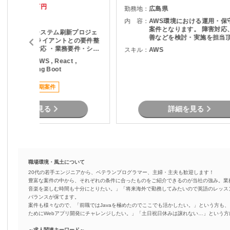
80
95
万円～
万円
勤務地：
広島県
東京都
内 容：
AWS環境における運用・保
案件となります。 障害対応、機能改
・大規模業務システム刷新プロジェ
善などを検討・実施を担当
クト支援 ・クライアントとの要件整
す。 AWS環境の運用・保守 障害調
理・要件定義対応 ・業務要件・シス
スキル：
AWS
査 マニュアル作成
テム要件の整理およびドキュメント
ava , PHP , AWS , React ,
作成 ・システム構成や利用技術の検
aravel , Spring Boot
討支援 ・外部システム連携に関する
要件整理 ・関係各所との調整および
ススメ案件
長期案件
レビュー対応 ・設計工程以降の開発
支援
詳細を見る
詳細を見る
職場環境・風土について
20代の若手エンジニアから、ベテランプログラマー、主婦・主夫も歓迎します！
豊富な案件の中から、それぞれの条件に合ったものをご紹介できるのが当社の強み。業
音楽を楽しむ時間も十分にとりたい。」「将来海外で勤務してみたいので英語のレッス
バランスが保てます。
案件も様々なので、「前職ではJavaを極めたのでここでも活かしたい。」という方も、
ためにWebアプリ開発にチャレンジしたい。」「土日祝日休みは譲れない…」という
～求人関連キーワード～