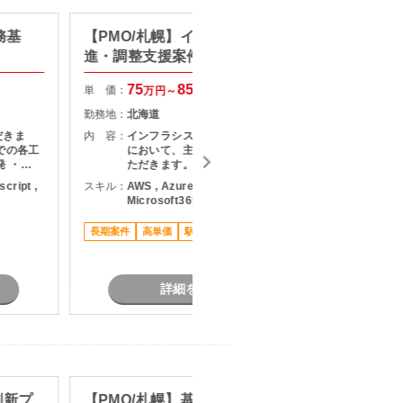
業務基
【PMO/札幌】インフラ更改推
【PHP
進・調整支援案件
ス・機
75
85
単 価：
単 価：
万円～
万円
勤務地：
北海道
勤務地：
だきま
内 容：
インフラシステム更改プロジェクト
内 容：
での各工
において、主に下記業務をご担当い
発 ・
ただきます。 ・プロジェクト全体の
発 ・既
進行管理および各種調整対応 ・関係
script ,
スキル：
AWS , Azure , パブリッククラウド ,
スキル：
P
対応 ・
各所とのコミュニケーションおよび
Microsoft365 , Cisco , DX
,
開発推進
課題整理 ・要件確認や各種打合せへ
認対応
の参加 ・顧客向け資料や運営資料の
長期案件
高単価
駅近く
長期案件
作成支援 ・設計、構築、試験、移行
フェーズにおける推進サポート ・会
議運営および議事内容の整理
詳細を見る
刷新プ
【PMO/札幌】基幹システム運用
【Jav