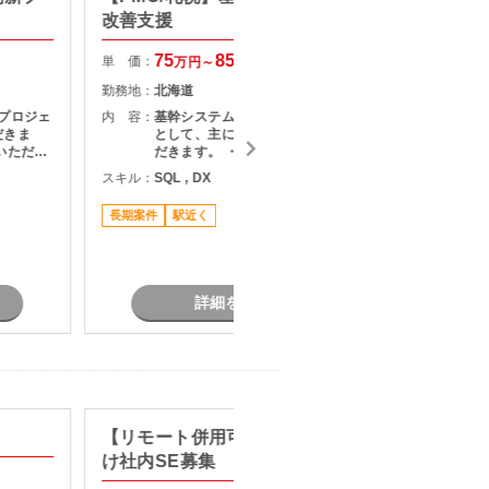
改善支援
テム開
75
85
単 価：
単 価：
万円～
万円
勤務地：
北海道
勤務地：
プロジェ
内 容：
基幹システムの運用改善支援のPMO
内 容：
だきま
として、主に下記業務をご担当いた
いただき
だきます。 ・業務課題の整理および
・課題整
改善推進 ・開発チームとの連携・調
スキル：
SQL , DX
スキル：
J
定および
整対応 ・システムに関する問い合わ
S
調整およ
せ対応 ・設計書確認および影響範囲
長期案件
駅近く
題、リス
の調査 ・利用部門との要件整理・各
長期案件
成および
種調整
リースま
詳細を見る
【リモート併用可】大手企業向
【Vue.
け社内SE募集
盤シス