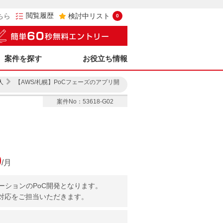
閲覧履歴
ちら
検討中リスト
0
案件を探す
お役立ち情報
人
【AWS/札幌】PoCフェーズのアプリ開
案件No：53618-G02
0
/月
ーションのPoC開発となります。
発対応をご担当いただきます。