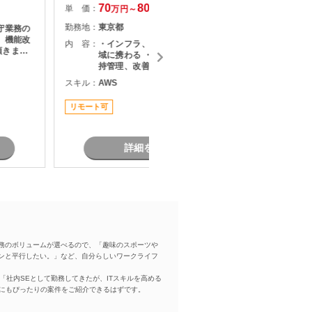
70
80
単 価：
単 価：
万円～
万円
勤務地：
東京都
勤務地：
守業務の
内 容：
・インフラ、SaaS、セキュリティ領
内 容：
頂きま
域に携わる ・各種SaaSの実装、維
持管理、改善 ・SaaSの効率化・高
度化のためのエンジニアリング ・
スキル：
AWS
スキル：
J
SaaSのシステム課題・障害に対する
V
対策の計画と実装 ・社内NWやオン
リモート可
プレサーバの運用保守 ・拠点のネッ
長期案件
トワーク配備担当
詳細を見る
務のボリュームが選べるので、「趣味のスポーツや
ンと平行したい。」など、自分らしいワークライフ
「社内SEとして勤務してきたが、ITスキルを高める
方にもぴったりの案件をご紹介できるはずです。