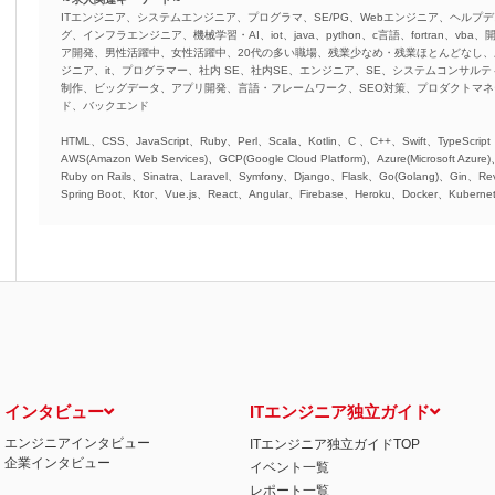
ITエンジニア、システムエンジニア、プログラマ、SE/PG、Webエンジニア、ヘルプデ
グ、インフラエンジニア、機械学習・AI、iot、java、python、c言語、fortran、v
ア開発、男性活躍中、女性活躍中、20代の多い職場、残業少なめ・残業ほとんどなし
ジニア、it、プログラマー、社内 SE、社内SE、エンジニア、SE、システムコンサルティ
制作、ビッグデータ、アプリ開発、言語・フレームワーク、SEO対策、プロダクトマ
ド、バックエンド
HTML、CSS、JavaScript、Ruby、Perl、Scala、Kotlin、C 、C++、Swift、TypeScript
AWS(Amazon Web Services)、GCP(Google Cloud Platform)、Azure(Microsoft Azure
Ruby on Rails、Sinatra、Laravel、Symfony、Django、Flask、Go(Golang)、Gin、Rev
Spring Boot、Ktor、Vue.js、React、Angular、Firebase、Heroku、Docker、Kubernet
インタビュー
ITエンジニア独立ガイド
エンジニアインタビュー
ITエンジニア独立ガイドTOP
企業インタビュー
イベント一覧
レポート一覧