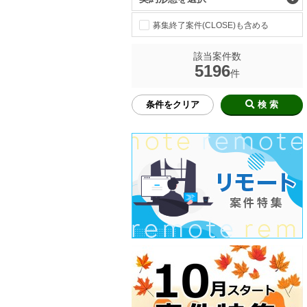
募集終了案件(CLOSE)も含める
該当案件数
5196
件
条件をクリア
検 索