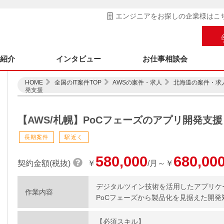
エンジニアをお探しの企業様はこ
ス紹介
インタビュー
お仕事相談会
HOME
全国のIT案件TOP
AWSの案件・求人
北海道の案件・求
発支援
【AWS/札幌】PoCフェーズのアプリ開発支援
長期案件
駅近く
580,000
680,00
契約金額(税抜)
￥
/月～￥
デジタルツイン技術を活用したアプリケ
作業内容
PoCフェーズから製品化を見据えた開
【必須スキル】