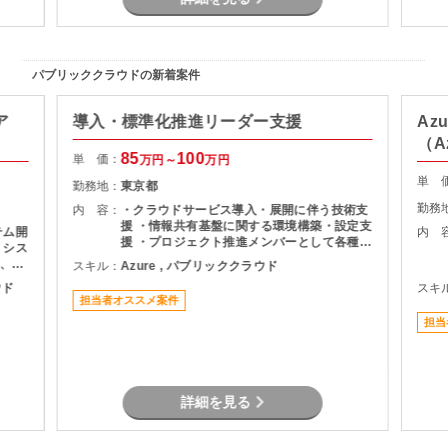
パブリッククラウドの新着案件
ア
導入・標準化推進リーダー支援
Az
（A
85
100
単 価：
万円～
万円
単 
勤務地：
東京都
勤務
内 容：
・クラウドサービス導入・展開に伴う技術支
援 ・情報共有基盤に関する環境構築・設定支
テム開
内 
援 ・プロジェクト推進メンバーとして各種課
 シス
題対応 ・タスク管理、進捗管理、課題整理の
、方
スキル：
Azure , パブリッククラウド
実施 ・関係者との調整および提案業務 ・運
の展
ウド
スキ
用ルールや設計方針の整備・改善支援 ・既存
 ・
担当者オススメ案件
環境の整理および導入展開支援 ・クラウド環
eSQL
境の利活用推進および標準化支援
担当
工程】
流工程
定およ
計内容
詳細を見る
因分析
商流メ