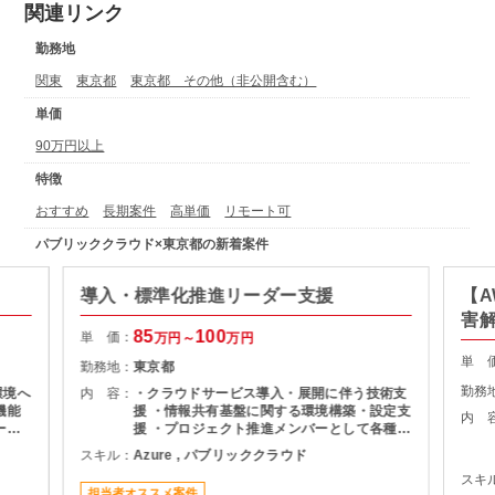
関連リンク
勤務地
関東
東京都
東京都 その他（非公開含む）
単価
90万円以上
特徴
おすすめ
長期案件
高単価
リモート可
パブリッククラウド×東京都の新着案件
導入・標準化推進リーダー支援
【A
害
85
100
単 価：
万円～
万円
単 
勤務地：
東京都
勤務
環境へ
内 容：
・クラウドサービス導入・展開に伴う技術支
機能
援 ・情報共有基盤に関する環境構築・設定支
内 
ース
援 ・プロジェクト推進メンバーとして各種課
支援
題対応 ・タスク管理、進捗管理、課題整理の
スキル：
Azure , パブリッククラウド
実施 ・関係者との調整および提案業務 ・運
スキ
用ルールや設計方針の整備・改善支援 ・既存
担当者オススメ案件