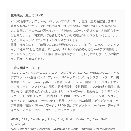
職場環境・風土について
20代の若手エンジニアから、ベテランプログラマー、主婦・主夫も歓迎します！
豊富な案件の中から、それぞれの条件に合ったものをご紹介できるのが当社の強
み。業務のボリュームが選べるので、「趣味のスポーツや音楽を楽しむ時間も十分
にとりたい。」「将来海外で勤務してみたいので英語のレッスンと平行したい。」
など、自分らしいワークライフバランスが保てます。
案件も様々なので、「前職ではJavaを極めたのでここでも活かしたい。」という方
も、「社内SEとして勤務してきたが、ITスキルを高めるためにWebアプリ開発に
チャレンジしたい。」「土日祝日休みは譲れない…」という方にもぴったりの案件
をご紹介できるはずです。
～求人関連キーワード～
ITエンジニア、システムエンジニア、プログラマ、SE/PG、Webエンジニア、ヘル
プデスク、cae解析エンジニア、emc、PCキッティング、インフラエンジニア、機
械学習・AI、iot、java、python、c言語、fortran、vba、開発、sler、フロントエン
ド、リモート、ソフトウェア開発、男性活躍中、女性活躍中、20代の多い職場、残
業少なめ・残業ほとんどなし、土日休み、ハローワーク、転勤なし、システムエン
ジニア、it、プログラマー、社内 SE、社内SE、エンジニア、SE、システムコンサ
ルティング、Laravel、サーバサイド経験・スキル、WEB制作、ビッグデータ、ア
プリ開発、言語・フレームワーク、SEO対策、プロダクトマネージャー、データサ
イエンティスト、フロントエンド、バックエンド
HTML、CSS、JavaScript、Ruby、Perl、Scala、Kotlin、C 、C++、Swift、
TypeScript
AWS(Amazon Web Services)、GCP(Google Cloud Platform)、Azure(Microsoft