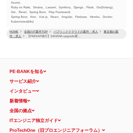
Azure)、
Ruby on Rails、Sinatra、Laravel、Symfony、Django、Flask、Go(Golang)、
Gin、Revel、Spring Boot、Play Framework
Spring Boot、Ktor、Vue.js、React、Angular、Firebase、Heroku、Docker、
Kubernetes(k8s)
HOME
全国のIT案件TOP
パブリッククラウドの案件・求人
東京都の案
件・求人
【PM/SAP移行】S4HANA upgrade要...
PE-BANKを知る
サービス紹介
インタビュー
新着情報
全国の拠点
ITエンジニア独立ガイド
ProTechOne（旧プロエンジニアフォーラム）