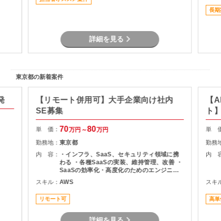
環境の整理および導入展開支援 ・クラウド環
境の利活用推進および標準化支援
長期
詳細を見る
東京都の新着案件
発
【リモート併用可】大手企業向け社内
【A
SE募集
ト
70
80
単 価：
単 
万円～
万円
勤務地：
東京都
勤務
内 容：
・インフラ、SaaS、セキュリティ領域に携
内 
わる ・各種SaaSの実装、維持管理、改善 ・
SaaSの効率化・高度化のためのエンジニア
リング ・SaaSのシステム課題・障害に対す
スキル：
AWS
スキ
る対策の計画と実装 ・社内NWやオンプレサ
ーバの運用保守 ・拠点のネットワーク配備担
リモート可
高単
当
詳細を見る