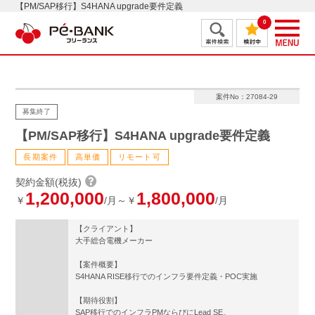
【PM/SAP移行】S4HANA upgrade要件定義
0
案件No：27084-29
募集終了
【PM/SAP移行】S4HANA upgrade要件定義
長期案件
高単価
リモート可
契約金額(税抜)
1,200,000
1,800,000
￥
/月～￥
/月
【クライアント】
大手総合電機メーカー
【案件概要】
S4HANA RISE移行でのインフラ要件定義・POC実施
【期待役割】
SAP移行でのインフラPMならびにLead SE。