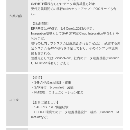
SAP/BTP環境ならびにデータ連携基盤も対象。
要件定義期間での移行toolのセットアップ・POCリードも含
む。
作業内容
【詳細情報】
ERP基盤はAWSで、S/4 Coreは2023の予定。
Integration環境としてSAP BTP(他Cloud Integration等含む）を
利用予定。
現行の社内サブシステムは統廃合される予定だが、残留する周
辺システムもAWS移行を予定しており、そのインフラ環境構
築も含まれる。
連携先としてはServiceNow、社内のデータ連携基盤(Confluen
t、MuleSoft等有り）がある
【必須】
・S4HANA Basis設計・運用
・SAP移行（brownfield）経験
・PM管理、コミュニケーション能力
スキル
【あれば望ましい】
・SAP-RISE/BTP構築経験
・CLOUD環境でのデータ連携基盤設計・構築（Confluent、M
uleSoftなど）