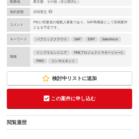
勤務地
東京都 その他（非公開含む）
契約形態
共同受注
PMとSE要員の複数人募集であり、SAP再構築として長期案件
コメント
となる予定です。
キーワード
パブリッククラウド
SAP
ERP
Salesforce
インフラエンジニア
PM(プロジェクトマネージャー)
職種
PMO
コンサルタント
検討中リストに追加
この案件に申し込む
閲覧履歴