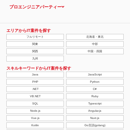
プロエンジニアパーティー
エリアからIT案件を探す
フルリモート
北海道・東北
関東
中部
関西
中国・四国
九州
スキルキーワードからIT案件を探す
Java
JavaScript
PHP
Python
.NET
C#
VB.NET
Ruby
SQL
Typescript
Node.js
Angular.js
Vue.js
Nuxt.js
Kotlin
Go言語(golang)