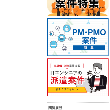
【金融/上流】口座開設システム
【CO
要件定義・設計支援
準対応
70
70
単 価：
単 価：
万円～
万円
勤務地：
東京都
勤務地：
内 容：
・大手銀行向け口座開設システム開
内 容：
発プロジェクトへの参画 ・要件定義
～基本設計を中心とした上流工程対
応 ・顧客との要件整理および仕様検
スキル：
COBOL
スキル：
討・調整 ・業務要件をシステム設計
へ落とし込む対応 ・関係者との調
閲覧履歴
担当者オススメ案件
４月スタ