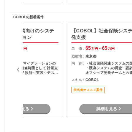
COBOLの新着案件
BOL】製造業向けのシステ
【COBOL】社会保険シス
イグレーション
発支援
50
70
65
65
単 価：
万円～
万円
万円～
万円
静岡県
勤務地：
東京都
基幹システムのマイグレーションの
内 容：
・社会保険関連システムの
ロジェクト 担当範囲として 計画立
・既存システムの調査・設計
案 検討及び調査 設計～実装～テスト
オフショア開発チームとの
と幅広く担当頂くスキルを求められ
果物レビュー ・システム改
COBOL
スキル：
COBOL
ます。 業務側の別部門と連携と
要件確認および開発支援 ・
取りながら推進するため、業務的な
ト・検証対応 ・チーム内外
担当者オススメ案件
知識は不問です。
ュニケーションおよび調整
詳細を見る
詳細を見る