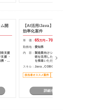
テム開
【AI活用/Java】製造業システム
【PG/
効率化案件
システ
65
70
単 価：
単 価：
万円～
万円
勤務地：
愛知県
勤務地：
開発支援
内 容：
製造業向けシステムにおいて、 AI技
内 容：
支援 ・
術を活用した業務効率化・工数削減
連携・成
を推進いただきます。
修に伴う
スキル：
Java , COBOL , その他言語
スキル：
各種テス
とのコミ
担当者オススメ案件
リモート可
長期案件
業務
詳細を見る