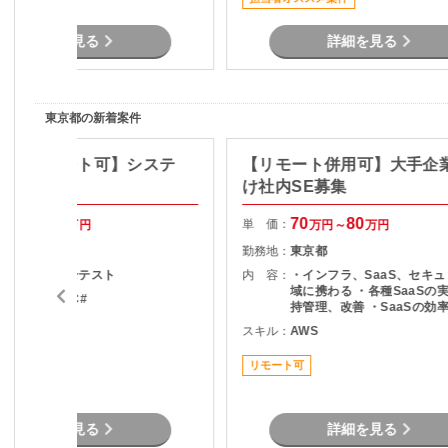
ントの作成（詳細設計書・テスト仕
ュニケーションおよび調整
様書 等） 単体・結合テスト、移行対
応 チームとのコミュニケーションお
詳細を見る
詳細を見る
よび進捗共有
東京都の新着案件
Java/リモート可】システ
【リモート併用可】大手企
け社内SE募集
70
75
70
80
単 価：
万円～
万円
万円～
万円
東京都
勤務地：
東京都
基本設計～総合テスト
内 容：
・インフラ、SaaS、セキ
域に携わる ・各種SaaSの
ava , .NET , C#
持管理、改善 ・SaaSの効
度化のためのエンジニアリン
スキル：
AWS
リモート可
SaaSのシステム課題・障
対策の計画と実装 ・社内N
リモート可
プレサーバの運用保守 ・拠
トワーク配備担当
詳細を見る
詳細を見る