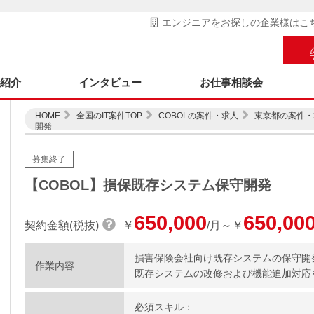
エンジニアをお探しの企業様はこ
ス紹介
インタビュー
お仕事相談会
HOME
全国のIT案件TOP
COBOLの案件・求人
東京都の案件・
開発
募集終了
【COBOL】損保既存システム保守開発
650,000
650,00
契約金額(税抜)
￥
/月～￥
損害保険会社向け既存システムの保守開
作業内容
既存システムの改修および機能追加対応
必須スキル：