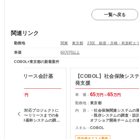
一覧へ戻る
関連リンク
勤務地
関東
東京都
23区 銀座・京橋・有楽町エ
単価
60万円以上
COBOL×東京都の新着案件
BOL/豊洲】リース会計基
【COBOL】社会保険シス
の開発支援
発支援
60
60
65
65
単 価：
万円～
万円
万円～
万円
東京都
勤務地：
東京都
リース会計基準対応プロジェクトに
内 容：
・社会保険関連システムの
おける詳細設計〜リリースまでの各
・既存システムの調査・設計
工程を担当 既存基幹システムの調
オフショア開発チームとの
査・影響範囲確認 COBOL（AABR
果物レビュー ・システム改
COBOL
スキル：
COBOL
ツール使用）を用いた改修・機能追
要件確認および開発支援 ・
加 JCL の修正・作成 必要ドキュメ
ト・検証対応 ・チーム内外
ート案件
担当者オススメ案件