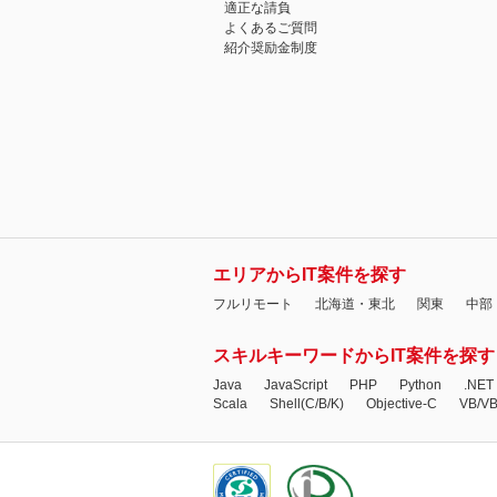
適正な請負
よくあるご質問
紹介奨励金制度
エリアからIT案件を探す
フルリモート
北海道・東北
関東
中部
スキルキーワードからIT案件を探す
Java
JavaScript
PHP
Python
.NET
Scala
Shell(C/B/K)
Objective-C
VB/V