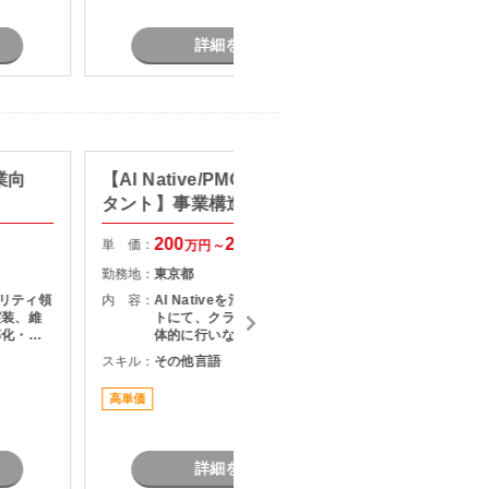
業務
詳細を見る
業向
【AI Native/PMO/戦略コンサル
【web
タント】事業構造改革コンサル
ト】生
ション
200
250
単 価：
単 価：
万円～
万円
勤務地：
東京都
勤務地：
ュリティ領
内 容：
AI Nativeを活用した改革プロジェク
内 容：
実装、維
トにて、クライアントとの折衝を主
率化・高
体的に行いながら、社内外の関係者
グ ・
をリードし、論点設計・課題構造化
スキル：
その他言語
スキル：
P
害に対する
を通じてタスクや意思決定を推進い
Wやオン
ただくPMO／戦略コンサルタントポ
高単価
最新技術
点のネッ
ジションです。
詳細を見る