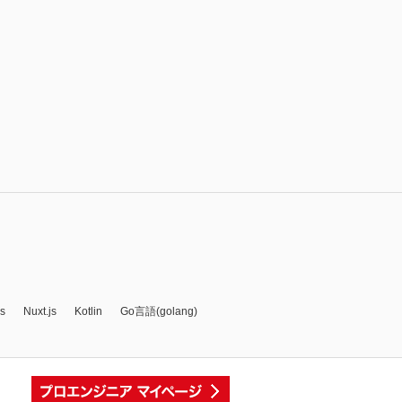
js
Nuxt.js
Kotlin
Go言語(golang)