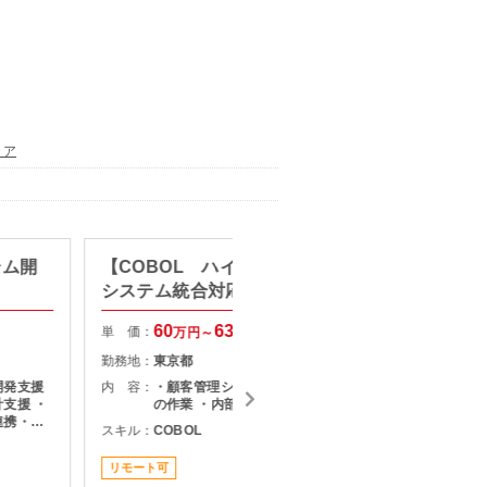
リア
テム開
【COBOL ハイブリット勤務】
【PM
システム統合対応
PMO業
60
63
単 価：
単 価：
万円～
万円
勤務地：
東京都
勤務地：
開発支援
内 容：
・顧客管理システムの詳細設計以降
内 容：
支援 ・
の作業 ・内部設計～テスト
連携・成
スキル：
COBOL
修に伴う
スキル：
J
各種テス
リモート可
とのコミ
リモート