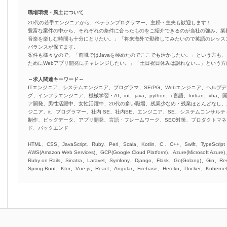
職場環境・風土について
20代の若手エンジニアから、ベテランプログラマー、主婦・主夫も歓迎します！
豊富な案件の中から、それぞれの条件に合ったものをご紹介できるのが当社の強み。業
音楽を楽しむ時間も十分にとりたい。」「将来海外で勤務してみたいので英語のレッス
バランスが保てます。
案件も様々なので、「前職ではJavaを極めたのでここでも活かしたい。」という方も、
ためにWebアプリ開発にチャレンジしたい。」「土日祝日休みは譲れない…」という
～求人関連キーワード～
ITエンジニア、システムエンジニア、プログラマ、SE/PG、Webエンジニア、ヘルプデ
グ、インフラエンジニア、機械学習・AI、iot、java、python、c言語、fortran、v
ア開発、男性活躍中、女性活躍中、20代の多い職場、残業少なめ・残業ほとんどなし
ジニア、it、プログラマー、社内 SE、社内SE、エンジニア、SE、システムコンサルティ
制作、ビッグデータ、アプリ開発、言語・フレームワーク、SEO対策、プロダクトマ
ド、バックエンド
HTML、CSS、JavaScript、Ruby、Perl、Scala、Kotlin、C 、C++、Swift、TypeScript
AWS(Amazon Web Services)、GCP(Google Cloud Platform)、Azure(Microsoft Azure
Ruby on Rails、Sinatra、Laravel、Symfony、Django、Flask、Go(Golang)、Gin、Rev
Spring Boot、Ktor、Vue.js、React、Angular、Firebase、Heroku、Docker、Kubernet