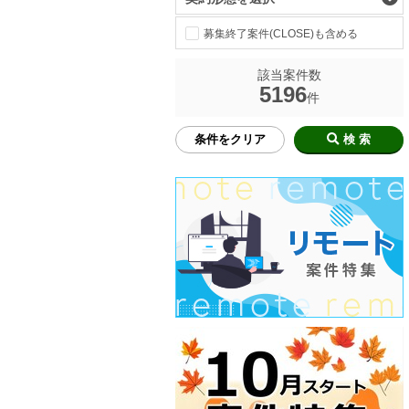
募集終了案件(CLOSE)も含める
該当案件数
5196
件
条件をクリア
検 索