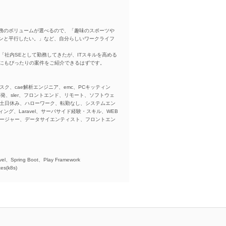
務のボリュームが選べるので、「趣味のスポーツや
ンと平行したい。」など、自分らしいワークライフ
「社内SEとして勤務してきたが、ITスキルを高める
方にもぴったりの案件をご紹介できるはずです。
スク、cae解析エンジニア、emc、PCキッティン
ba、開発、sler、フロントエンド、リモート、ソフトウェ
、土日休み、ハローワーク、転勤なし、システムエン
ング、Laravel、サーバサイド経験・スキル、WEB
ネージャー、データサイエンティスト、フロントエン
)、
el、Spring Boot、Play Framework
es(k8s)