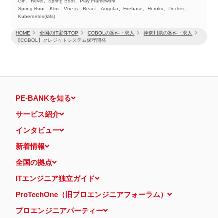
Gin、Revel、Spring Boot、Play Framework
Spring Boot、Ktor、Vue.js、React、Angular、Firebase、Heroku、Docker、
Kubernetes(k8s)
HOME
全国のIT案件TOP
COBOLの案件・求人
神奈川県の案件・求人
【COBOL】クレジットシステム保守開発
PE-BANKを知る
サービス紹介
インタビュー
新着情報
全国の拠点
ITエンジニア独立ガイド
ProTechOne（旧プロエンジニアフォーラム）
プロエンジニアパーティー