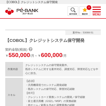
【COBOL】クレジットシステム保守開発
0
案件No：53088-51
【COBOL】クレジットシステム保守開発
契約金額(税抜)
550,000
600,000
￥
/月～￥
/月
クレジットシステムの保守開発案件。
作業内容
既存システムに対する案件対応、調査対応、障害対応などを中
心に担当。
【必須】
・汎用機環境でのシステム開発経験
・既存システムの保守対応、障害対応経験
【尚可】
スキル
・クレジットカード業務システムの開発／保守経験
・富士通汎用機（GS21／MSP）の実務経験
・他チーム／顧客を含めた調整業務の経験