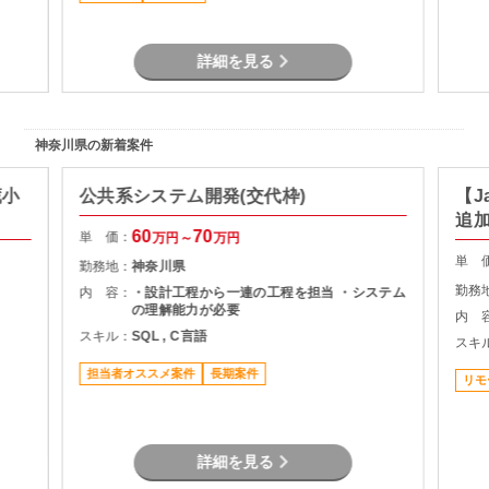
る方重
語：COBOL、PowerBuilder DBMS：
Oracle9i ・新システム環境 クライアント・
サーバシステム（クライアント：Windows、
詳細を見る
サーバ：UNIIX（AIX7.2）） 言語：
COBOL、PowerBuilder DBMS：
Oracle19c スケジュール： 2024年3月～
2024年10月：設計～テスト準備 2024年11
月～2025年3月：外部結合テスト 2025年4月
神奈川県の新着案件
～2026年2月 ：システムテスト 2026年3月
～2026年12月：UAT/OT～移行 2027年1
月：本稼働（C/O）
蔵小
公共系システム開発(交代枠)
【J
追
60
70
単 価：
万円～
万円
単 
勤務地：
神奈川県
勤務
内 容：
・設計工程から一連の工程を担当 ・システム
の理解能力が必要
内 
スキル：
SQL , C言語
スキ
担当者オススメ案件
長期案件
リモ
詳細を見る