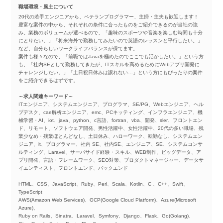
職場環境・風土について
20代の若手エンジニアから、ベテランプログラマー、主婦・主夫も歓迎します！
豊富な案件の中から、それぞれの条件に合ったものをご紹介できるのが当社の強
み。業務のボリュームが選べるので、「趣味のスポーツや音楽を楽しむ時間も十分
にとりたい。」「将来海外で勤務してみたいので英語のレッスンと平行したい。」
など、自分らしいワークライフバランスが保てます。
案件も様々なので、「前職ではJavaを極めたのでここでも活かしたい。」という方
も、「社内SEとして勤務してきたが、ITスキルを高めるためにWebアプリ開発に
チャレンジしたい。」「土日祝日休みは譲れない…」という方にもぴったりの案件
をご紹介できるはずです。
～求人関連キーワード～
ITエンジニア、システムエンジニア、プログラマ、SE/PG、Webエンジニア、ヘル
プデスク、cae解析エンジニア、emc、PCキッティング、インフラエンジニア、機
械学習・AI、iot、java、python、c言語、fortran、vba、開発、sler、フロントエン
ド、リモート、ソフトウェア開発、男性活躍中、女性活躍中、20代の多い職場、残
業少なめ・残業ほとんどなし、土日休み、ハローワーク、転勤なし、システムエン
ジニア、it、プログラマー、社内 SE、社内SE、エンジニア、SE、システムコンサ
ルティング、Laravel、サーバサイド経験・スキル、WEB制作、ビッグデータ、ア
プリ開発、言語・フレームワーク、SEO対策、プロダクトマネージャー、データサ
イエンティスト、フロントエンド、バックエンド
HTML、CSS、JavaScript、Ruby、Perl、Scala、Kotlin、C 、C++、Swift、
TypeScript
AWS(Amazon Web Services)、GCP(Google Cloud Platform)、Azure(Microsoft
Azure)、
Ruby on Rails、Sinatra、Laravel、Symfony、Django、Flask、Go(Golang)、