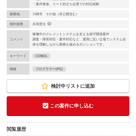
・案件推進、リード的立ち位置での対応経験
勤務地
川崎市 その他（非公開含む）
契約形態
共同受注
稼働中のクレジットシステムを支える保守開発案件
コメント
調査・障害対応・案件対応など、運用に近い立場でシステム全
体を理解しながら業務を進めるポジションです。
キーワード
COBOL
職種
プログラマー(PG)
検討中リストに追加
この案件に申し込む
閲覧履歴