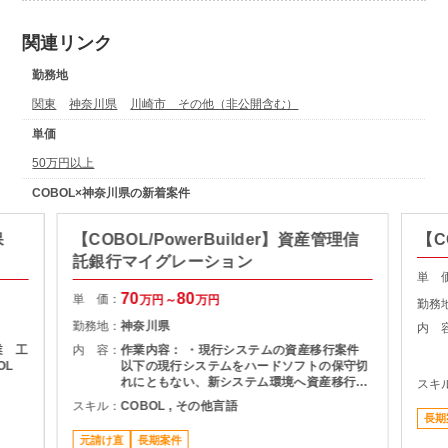
関連リンク
勤務地
関東
神奈川県
川崎市 その他（非公開含む）
単価
50万円以上
COBOL×神奈川県の新着案件
保
【COBOL/PowerBuilder】資産管理信
【C
託銀行マイグレーション
単 
70
80
単 価：
万円～
万円
勤務
勤務地：
神奈川県
内 
業 工
内 容：
作業内容： ・現行システムの資産移行案件
OL
以下の現行システムをハードソフトの保守切
れにともない、新システム環境へ資産移行
スキ
ぼ出
（データ移行含む）を行う。 ・対象業務：年
スキル：
COBOL , その他言語
価：
金資産管理システム ・現行システム クライ
長期
数：1
アント・サーバシステム（クライアント：
元請け直
長期案件
国
Windows、サーバ：UNIIX（HP-UX）） 言