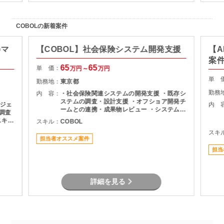
COBOLの新着案件
のマ
【COBOL】社会保険システム開発支援
【A
案
65
65
単 価：
万円～
万円
単 
勤務地：
東京都
勤務
内 容：
・社会保険関連システムの開発支援 ・既存シ
ステムの調査・設計支援 ・オフショア開発チ
ジェ
内 
ームとの連携・成果物レビュー ・システム改
修に伴う要件確認および開発支援 ・各種テス
スキル
スキル：
COBOL
ト・検証対応 ・チーム内外とのコミュニケー
スキ
ションおよび調整業務
識は
担当者オススメ案件
担当
詳細を見る