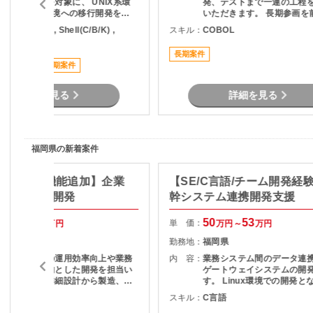
リケーションを対象に、 UNIX系環
発、テストまで一連の工程
境からLinux環境への移行開発を行
いただきます。 長期参画を
う案件です。
ており、COBOL経験を活
B.NET , SQL , Shell(C/B/K) ,
スキル：
COBOL
した環境で活躍したい方に
COBOL
の案件です。
長期案件
ススメ案件
長期案件
詳細を見る
詳細を見る
福岡県の新着案件
C#/改修・機能追加】企業
【SE/C言語/チーム開発経
務システム開発
幹システム連携開発支援
50
55
50
53
単 価：
万円～
万円
万円～
万円
福岡県
勤務地：
福岡県
既存システムの運用効率向上や業務
内 容：
業務システム間のデータ連
の自動化を目的とした開発を担当い
ゲートウェイシステムの開
ただきます。詳細設計から製造、テ
す。 Linux環境での開発となり、設
ストまで一貫して携わることができ
計・実装・テストを通じて
C#
スキル：
C言語
るため、開発工程全体の経験を積み
の安定稼働を支える役割を