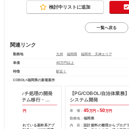
検討中リストに追加
一覧へ戻る
関連リンク
勤務地
九州
福岡県
福岡市 天神エリア
単価
40万円以上
特徴
駅近く
COBOL×福岡県の新着案件
COBOL/バッチ処理の開発
【PG/COBOL/自治体業務
基幹系システム移行・内
システム開発
リ開発支援
50
55
45
50
単 価：
万円～
万円
万円～
万円
福岡県
勤務地：
福岡県
企業内で利用されている基幹系アプ
内 容：
設計資料の整理からプログ