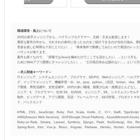
職場環境・風土について
20代の若手エンジニアから、ベテランプログラマー、主婦・主夫も歓迎します！
豊富な案件の中から、それぞれの条件に合ったものをご紹介できるのが当社の強み。業
音楽を楽しむ時間も十分にとりたい。」「将来海外で勤務してみたいので英語のレッス
バランスが保てます。
案件も様々なので、「前職ではJavaを極めたのでここでも活かしたい。」という方も、
ためにWebアプリ開発にチャレンジしたい。」「土日祝日休みは譲れない…」という
～求人関連キーワード～
ITエンジニア、システムエンジニア、プログラマ、SE/PG、Webエンジニア、ヘルプデ
グ、インフラエンジニア、機械学習・AI、iot、java、python、c言語、fortran、v
ア開発、男性活躍中、女性活躍中、20代の多い職場、残業少なめ・残業ほとんどなし
ジニア、it、プログラマー、社内 SE、社内SE、エンジニア、SE、システムコンサルティ
制作、ビッグデータ、アプリ開発、言語・フレームワーク、SEO対策、プロダクトマ
ド、バックエンド
HTML、CSS、JavaScript、Ruby、Perl、Scala、Kotlin、C 、C++、Swift、TypeScript
AWS(Amazon Web Services)、GCP(Google Cloud Platform)、Azure(Microsoft Azure
Ruby on Rails、Sinatra、Laravel、Symfony、Django、Flask、Go(Golang)、Gin、Rev
Spring Boot、Ktor、Vue.js、React、Angular、Firebase、Heroku、Docker、Kubernet