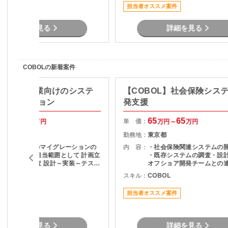
たい方におすすめです。長期参画を
だきます。 長期案件のため、腰を据
担当者オススメ案件
前提とした安定した案件です。
えて開発に携わりたい方に
です。
詳細を見る
詳細を見る
COBOLの新着案件
BOL】製造業向けのシステ
【COBOL】社会保険シス
イグレーション
発支援
50
70
65
65
単 価：
万円～
万円
万円～
万円
静岡県
勤務地：
東京都
基幹システムのマイグレーションの
内 容：
・社会保険関連システムの
ロジェクト 担当範囲として 計画立
・既存システムの調査・設計
案 検討及び調査 設計～実装～テスト
オフショア開発チームとの
と幅広く担当頂くスキルを求められ
果物レビュー ・システム改
COBOL
スキル：
COBOL
ます。 業務側の別部門と連携と
要件確認および開発支援 ・
取りながら推進するため、業務的な
ト・検証対応 ・チーム内外
担当者オススメ案件
知識は不問です。
ュニケーションおよび調整
詳細を見る
詳細を見る