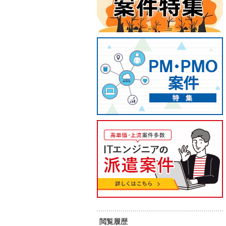
【PG/COBOL/汎用機】公共系業
【SE/
務システム改修対応
経験】
製アプ
45
50
単 価：
単 価：
万円～
万円
勤務地：
福岡県
勤務地：
内 容：
製造（実装）からテスト工程が中心
内 容：
閲覧履歴