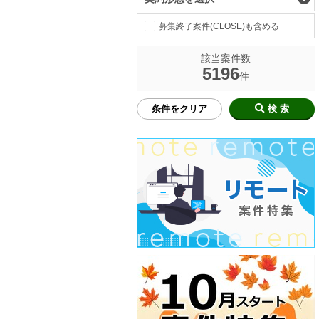
募集終了案件(CLOSE)も含める
該当案件数
5196
件
条件をクリア
検 索