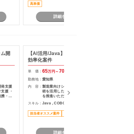
を中心に業務改革を主導できる上流
高単価
担当者オ
おすすめ
人材を募集しています。
ます。
詳細を見る
テム開
【AI活用/Java】製造業システム
【PG/
効率化案件
システ
65
70
単 価：
単 価：
万円～
万円
勤務地：
愛知県
勤務地：
開発支援
内 容：
製造業向けシステムにおいて、 AI技
内 容：
支援 ・
術を活用した業務効率化・工数削減
連携・成
を推進いただきます。
修に伴う
スキル：
Java , COBOL , その他言語
スキル：
各種テス
とのコミ
担当者オススメ案件
リモート可
長期案件
業務
詳細を見る