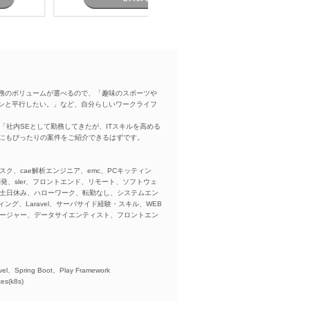
務のボリュームが選べるので、「趣味のスポーツや
ンと平行したい。」など、自分らしいワークライフ
「社内SEとして勤務してきたが、ITスキルを高める
方にもぴったりの案件をご紹介できるはずです。
スク、cae解析エンジニア、emc、PCキッティン
ba、開発、sler、フロントエンド、リモート、ソフトウェ
、土日休み、ハローワーク、転勤なし、システムエン
ング、Laravel、サーバサイド経験・スキル、WEB
ネージャー、データサイエンティスト、フロントエン
)、
el、Spring Boot、Play Framework
es(k8s)