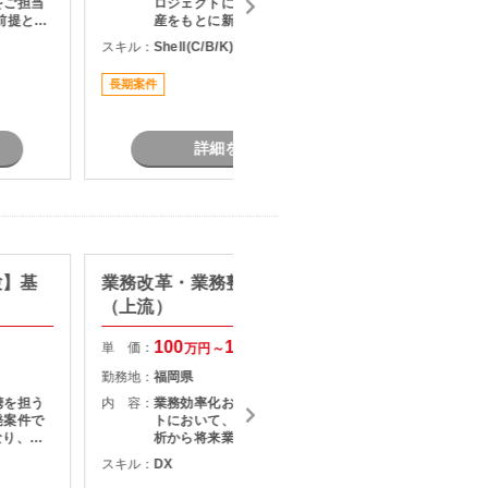
をご担当
ロジェクトにおいて、 既存ソース資
前提とし
産をもとに新システムへの移行対応
かして安定
をご担当いただく案件です。 変換ツ
スキル：
Shell(C/B/K) , COBOL
スキル：
おすすめ
ールを活用しながら既存ロジックを
解析し、 安定したシステム移行に向
長期案件
駅近く
けた調整・改修作業に携わっていた
だきます。
詳細を見る
験】基
業務改革・業務整理支援案件
【SE/
（上流）
験】モ
改善支
100
150
単 価：
単 価：
万円～
万円
勤務地：
福岡県
勤務地：
携を担う
内 容：
業務効率化およびDX推進プロジェク
内 容：
発案件で
トにおいて、現行業務の可視化・分
析から将来業務プロセスの検討まで
システム
をご担当いただきます。 業務整理、
スキル：
DX
スキル：
K
担当いた
現状分析、課題抽出、改善施策立案