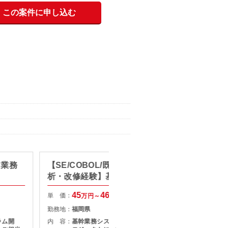
この案件に申し込む
】業務
【SE/COBOL/既存システムの解
【SE/
析・改修経験】基幹系システム
ェクト
リニューアル支援
構築・
45
46
単 価：
単 価：
万円～
万円
勤務地：
福岡県
勤務地：
ラム開
内 容：
基幹業務システムのリニューアルプ
内 容：