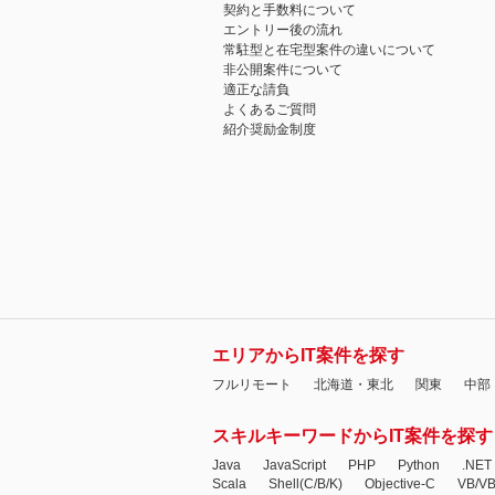
契約と手数料について
エントリー後の流れ
常駐型と在宅型案件の違いについて
非公開案件について
適正な請負
よくあるご質問
紹介奨励金制度
エリアからIT案件を探す
フルリモート
北海道・東北
関東
中部
スキルキーワードからIT案件を探す
Java
JavaScript
PHP
Python
.NET
Scala
Shell(C/B/K)
Objective-C
VB/V