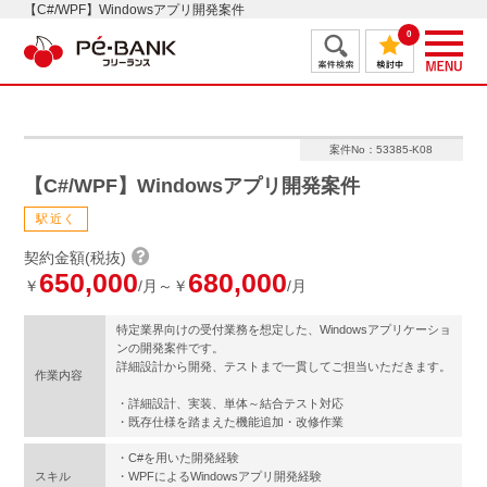
【C#/WPF】Windowsアプリ開発案件
0
案件No：53385-K08
【C#/WPF】Windowsアプリ開発案件
駅近く
契約金額(税抜)
650,000
680,000
￥
/月～￥
/月
特定業界向けの受付業務を想定した、Windowsアプリケーショ
ンの開発案件です。
詳細設計から開発、テストまで一貫してご担当いただきます。
作業内容
・詳細設計、実装、単体～結合テスト対応
・既存仕様を踏まえた機能追加・改修作業
・C#を用いた開発経験
スキル
・WPFによるWindowsアプリ開発経験