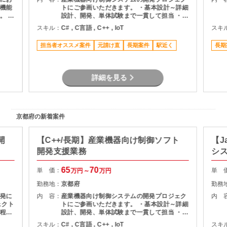
機能
トにご参画いただきます。 ・基本設計～詳細
。 具
設計、開発、単体試験まで一貫して担当 ・
画面
C++を用いた制御アプリケーションの実装 ・
スキル：
C# , C言語 , C++ , IoT
スキ
や不
通信制御機能の開発 ・マルチスレッド環境で
を担
のプログラム開発 ・長期参画を前提とした開
担当者オススメ案件
元請け直
長期案件
駅近く
長期
は進行
発案件
ま
環境で
せる
詳細を見る
京都府の新着案件
開
【C++/長期】産業機器向け制御ソフト
【J
開発支援業務
シ
65
70
単 価：
単 
万円～
万円
勤務地：
京都府
勤務
発に
内 容：
産業機器向け制御システムの開発プロジェク
内 
ェクト
トにご参画いただきます。 ・基本設計～詳細
程を
設計、開発、単体試験まで一貫して担当 ・
C++を用いた制御アプリケーションの実装 ・
スキル：
C# , C言語 , C++ , IoT
スキ