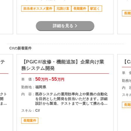
作仕様
通信制御機能の開発 ・マルチスレッド環境で
整理、
のプログラム開発 ・長期参画を前提とした開
担当者オススメ案件
元請け直
長期案件
駅近く
テム連
発案件
長期
査・技
詳細を見る
C#の新着案件
ステ
【PG/C#/改修・機能追加】企業向け業
【C
務システム開発
単 
50
55
単 価：
万円～
万円
勤務
勤務地：
福岡県
内 
クト
内 容：
既存システムの運用効率向上や業務の自動化
スキ
開
を目的とした開発を担当いただきます。詳細
ま
設計から製造、テストまで一貫して携わるこ
長期
とができるため、開発工程全体の経験を積み
スキル：
C#
たい方におすすめです。長期参画を前提とし
た安定した案件です。
長期案件