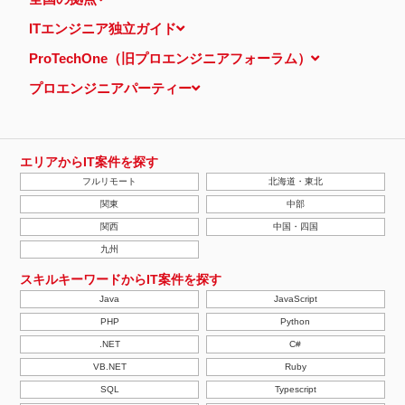
ITエンジニア独立ガイド
ProTechOne（旧プロエンジニアフォーラム）
プロエンジニアパーティー
エリアからIT案件を探す
フルリモート
北海道・東北
関東
中部
関西
中国・四国
九州
スキルキーワードからIT案件を探す
Java
JavaScript
PHP
Python
.NET
C#
VB.NET
Ruby
SQL
Typescript