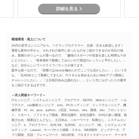
詳細を見る
職場環境・風土について
20代の若手エンジニアから、ベテランプログラマー、主婦・主夫も歓迎します！
豊富な案件の中から、それぞれの条件に合ったものをご紹介できるのが当社の強
み。業務のボリュームが選べるので、「趣味のスポーツや音楽を楽しむ時間も十分
にとりたい。」「将来海外で勤務してみたいので英語のレッスンと平行したい。」
など、自分らしいワークライフバランスが保てます。
案件も様々なので、「前職ではJavaを極めたのでここでも活かしたい。」という方
も、「社内SEとして勤務してきたが、ITスキルを高めるためにWebアプリ開発に
チャレンジしたい。」「土日祝日休みは譲れない…」という方にもぴったりの案件
をご紹介できるはずです。
～求人関連キーワード～
ITエンジニア、システムエンジニア、プログラマ、SE/PG、Webエンジニア、ヘル
プデスク、cae解析エンジニア、emc、PCキッティング、インフラエンジニア、機
械学習・AI、iot、java、python、c言語、fortran、vba、開発、sler、フロントエン
ド、リモート、ソフトウェア開発、男性活躍中、女性活躍中、20代の多い職場、残
業少なめ・残業ほとんどなし、土日休み、ハローワーク、転勤なし、システムエン
ジニア、it、プログラマー、社内 SE、社内SE、エンジニア、SE、システムコンサ
ルティング、Laravel、サーバサイド経験・スキル、WEB制作、ビッグデータ、ア
プリ開発、言語・フレームワーク、SEO対策、プロダクトマネージャー、データサ