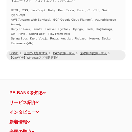
イエンティスト、フロントエンド、バックエンド
HTML、CSS、JavaScript、Ruby、Perl、Scala、Kotlin、C 、C++、Swift、
TypeScript
AWS(Amazon Web Services)、GCP(Google Cloud Platform)、Azure(Microsoft
Azure)、
Ruby on Rails、Sinatra、Laravel、Symfony、Django、Flask、Go(Golang)、
Gin、Revel、Spring Boot、Play Framework
Spring Boot、Ktor、Vue.js、React、Angular、Firebase、Heroku、Docker、
Kubernetes(k8s)
HOME
全国のIT案件TOP
C#の案件・求人
京都府の案件・求人
【C#/WPF】Windowsアプリ開発案件
PE-BANKを知る
サービス紹介
インタビュー
新着情報
全国の拠点