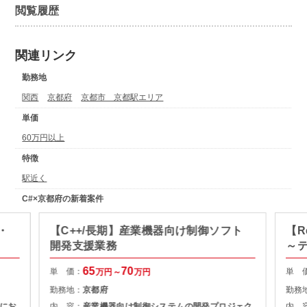
閲覧履歴
関連リンク
勤務地
関西
京都府
京都市 京都駅エリア
単価
60万円以上
特徴
駅近く
C#×京都府の新着案件
・
【C++/長期】産業機器向け制御ソフト
【R
開発支援業務
～
65
70
単 価：
単 
万円～
万円
勤務地：
京都府
勤務
にお
内 容：
産業機器向け制御システムの開発プロジェク
内 