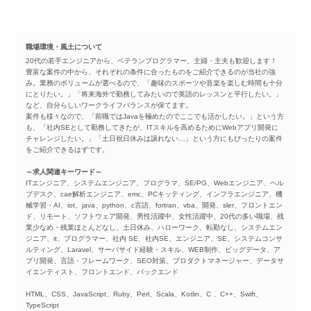
職場環境・風土について
20代の若手エンジニアから、ベテランプログラマー、主婦・主夫も歓迎します！
豊富な案件の中から、それぞれの条件に合ったものをご紹介できるのが当社の強
み。業務のボリュームが選べるので、「趣味のスポーツや音楽を楽しむ時間も十分
にとりたい。」「将来海外で勤務してみたいので英語のレッスンと平行したい。」
など、自分らしいワークライフバランスが保てます。
案件も様々なので、「前職ではJavaを極めたのでここでも活かしたい。」という方
も、「社内SEとして勤務してきたが、ITスキルを高めるためにWebアプリ開発に
チャレンジしたい。」「土日祝日休みは譲れない…」という方にもぴったりの案件
をご紹介できるはずです。
～求人関連キーワード～
ITエンジニア、システムエンジニア、プログラマ、SE/PG、Webエンジニア、ヘル
プデスク、cae解析エンジニア、emc、PCキッティング、インフラエンジニア、機
械学習・AI、iot、java、python、c言語、fortran、vba、開発、sler、フロントエン
ド、リモート、ソフトウェア開発、男性活躍中、女性活躍中、20代の多い職場、残
業少なめ・残業ほとんどなし、土日休み、ハローワーク、転勤なし、システムエン
ジニア、it、プログラマー、社内 SE、社内SE、エンジニア、SE、システムコンサ
ルティング、Laravel、サーバサイド経験・スキル、WEB制作、ビッグデータ、ア
プリ開発、言語・フレームワーク、SEO対策、プロダクトマネージャー、データサ
イエンティスト、フロントエンド、バックエンド
HTML、CSS、JavaScript、Ruby、Perl、Scala、Kotlin、C 、C++、Swift、
TypeScript