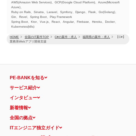
AWS(Amazon Web Services)、GCP(Google Cloud Platform)、Azure(Microsoft
Azure)、
Ruby on Rails、Sinatra、Laravel、Symfony、Django、Flask、Go(Golang)、
Gin、Revel、Spring Boot、Play Framework
Spring Boot、Ktor、Vue.js、React、Angular、Firebase、Heroku、Docker、
Kubernetes(k8s)
HOME
全国のIT案件TOP
C#の案件・求人
福岡県の案件・求人
【C#】
業務系Webアプリ開発支援
PE-BANKを知る
サービス紹介
インタビュー
新着情報
全国の拠点
ITエンジニア独立ガイド