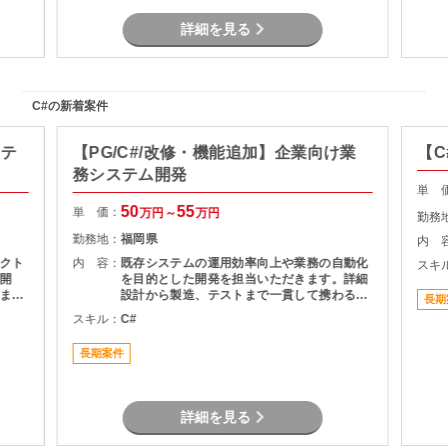
詳細を見る
C#の新着案件
ステ
【PG/C#/改修・機能追加】企業向け業
【C
務システム開発
単 
50
55
単 価：
万円～
万円
勤務
勤務地：
福岡県
内 
クト
内 容：
既存システムの運用効率向上や業務の自動化
スキ
開
を目的とした開発を担当いただきます。詳細
ま
設計から製造、テストまで一貫して携わるこ
長期
とができるため、開発工程全体の経験を積み
スキル：
C#
たい方におすすめです。長期参画を前提とし
た安定した案件です。
長期案件
詳細を見る