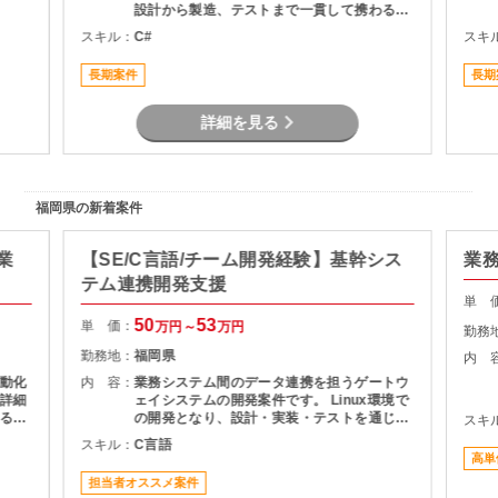
設計から製造、テストまで一貫して携わるこ
とができるため、開発工程全体の経験を積み
スキル：
C#
スキ
たい方におすすめです。長期参画を前提とし
た安定した案件です。
長期案件
長期
詳細を見る
福岡県の新着案件
業
【SE/C言語/チーム開発経験】基幹シス
業
テム連携開発支援
単 
50
53
単 価：
万円～
万円
勤務
勤務地：
福岡県
内 
動化
内 容：
業務システム間のデータ連携を担うゲートウ
詳細
ェイシステムの開発案件です。 Linux環境で
るこ
の開発となり、設計・実装・テストを通じて
スキ
積み
システムの安定稼働を支える役割を担当いた
スキル：
C言語
とし
だきます。 長期案件のため、腰を据えて開発
高単
に携わりたい方におすすめです。
担当者オススメ案件