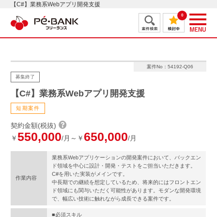
【C#】業務系Webアプリ開発支援
0
案件No：54192-Q06
募集終了
【C#】業務系Webアプリ開発支援
短期案件
契約金額(税抜)
550,000
650,000
￥
/月～￥
/月
業務系Webアプリケーションの開発案件において、バックエン
ド領域を中心に設計・開発・テストをご担当いただきます。
C#を用いた実装がメインです。
作業内容
中長期での継続を想定しているため、将来的にはフロントエン
ド領域にも関与いただく可能性があります。モダンな開発環境
で、幅広い技術に触れながら成長できる案件です。
■必須スキル