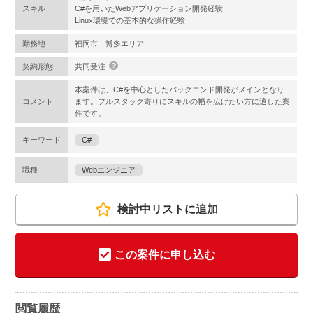
スキル
C#を用いたWebアプリケーション開発経験
Linux環境での基本的な操作経験
勤務地
福岡市 博多エリア
契約形態
共同受注
本案件は、C#を中心としたバックエンド開発がメインとなり
コメント
ます。フルスタック寄りにスキルの幅を広げたい方に適した案
件です。
キーワード
C#
職種
Webエンジニア
検討中リストに追加
この案件に申し込む
閲覧履歴