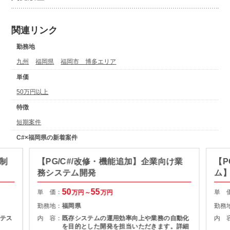
関連リンク
勤務地
九州
福岡県
福岡市 博多エリア
単価
50万円以上
特徴
短期案件
C#×福岡県の新着案件
】制
【PG/C#/改修・機能追加】企業向け業
【P
務システム開発
ム
50
55
単 価：
単 
万円～
万円
勤務地：
福岡県
勤務
テス
内 容：
既存システムの運用効率向上や業務の自動化
内 
を目的とした開発を担当いただきます。詳細