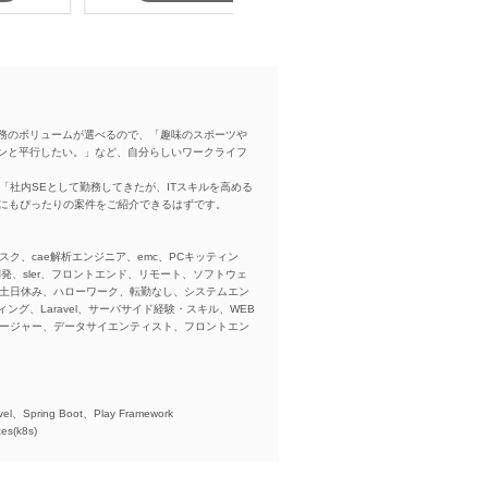
務のボリュームが選べるので、「趣味のスポーツや
ンと平行したい。」など、自分らしいワークライフ
「社内SEとして勤務してきたが、ITスキルを高める
方にもぴったりの案件をご紹介できるはずです。
スク、cae解析エンジニア、emc、PCキッティン
ba、開発、sler、フロントエンド、リモート、ソフトウェ
、土日休み、ハローワーク、転勤なし、システムエン
ング、Laravel、サーバサイド経験・スキル、WEB
ネージャー、データサイエンティスト、フロントエン
)、
el、Spring Boot、Play Framework
es(k8s)