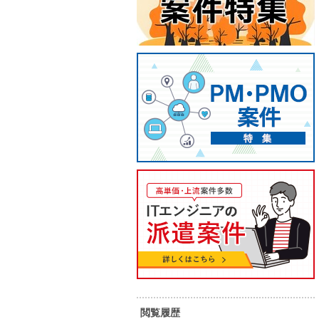
【C#】検査支援システム画面イ
機器関
ンターフェース改善対応
ア募集
65
68
単 価：
単 価：
万円～
万円
勤務地：
京都府
勤務地：
内 容：
検査支援システムの次バージョン開
内 容：
発に参画いただきます。 ①画面デザ
インや詳細仕様に基づき、画面イン
ターフェースの改善を中心とした開
スキル：
.NET , C# , VB.NET
スキル：
.
発業務 ②システムの機能追加や不具
閲覧履歴