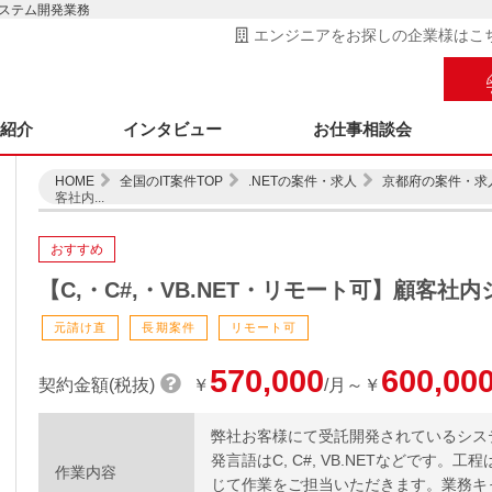
内システム開発業務
エンジニアをお探しの企業様はこ
ス紹介
インタビュー
お仕事相談会
HOME
全国のIT案件TOP
.NETの案件・求人
京都府の案件・求
客社内...
おすすめ
【C,・C#,・VB.NET・リモート可】顧客社
元請け直
長期案件
リモート可
570,000
600,00
契約金額(税抜)
￥
/月～￥
弊社お客様にて受託開発されているシス
発言語はC, C#, VB.NETなどです
作業内容
じて作業をご担当いただきます。業務キ