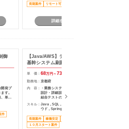
す。
要に応じて技術調査・改善提案にも
長期案件
リモート可
参画
長期案件
詳細を見る
制御
【Java/AWS】データ移行を伴う
【Ora
基幹システム刷新
新向けI
68
73
単 価：
単 価：
万円～
万円
勤務地：
京都府
勤務地：
の開発プ
内 容：
・業務システムの再構築対応 ・基本
内 容：
きます。
設計・詳細設計 ・プログラム開発 ・
発、単体
結合テストの実施 ・クラウド環境の
+を用い
設計検討および改善提案 ・データ移
スキル：
Java , SQL , AWS , パブリッククラ
スキル：
S
装 ・通
行に関する対応・検討
ウド , Spring Boot
スレッド
案件
担当者オ
長期参画
長期案件
稼働安定
駅近く
駅近く
１０月スタート案件