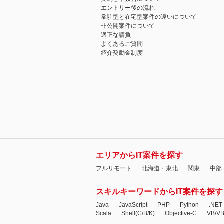
エントリー後の流れ
常駐型と在宅型案件の違いについて
非公開案件について
適正な請負
よくあるご質問
紹介奨励金制度
エリアからIT案件を探す
フルリモート
北海道・東北
関東
中部
スキルキーワードからIT案件を探す
Java
JavaScript
PHP
Python
.NET
Scala
Shell(C/B/K)
Objective-C
VB/V