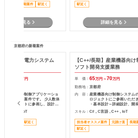
参画も可能です。
程に関われるポジションで
ススメ案件
長期案件
駅近く
駅近く
詳細を見る
詳細を見る
京都府の新着案件
制御/C++】電力システム
【C++/長期】産業機器向け
発
ソフト開発支援業務
65
68
65
70
単 価：
万円～
万円
万円～
万円
京都府
勤務地：
京都府
各種端末向けの制御アプリケーショ
内 容：
産業機器向け制御システム
ン開発に携わる案件です。 少人数体
ロジェクトにご参画いただ
制のプロジェクトに参画し、設計か
・基本設計～詳細設計、開
らテストまで一連の工程を担当して
試験まで一貫して担当 ・C+
言語 , C++ , IoT
スキル：
C# , C言語 , C++ , IoT
ただきます。 ・端末制御ロジック
た制御アプリケーションの実
の設計および実装対応 ・画面構成や
信制御機能の開発 ・マルチ
リモート可
駅近く
担当者オススメ案件
元請け直
長期
操作仕様に関する資料作成・実装 ・
環境でのプログラム開発 ・
試験項目の整理、テスト実施および
駅近く
を前提とした開発案件
結果確認 ・外部システム連携に向け