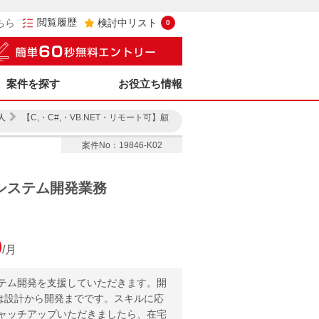
閲覧履歴
ちら
検討中リスト
0
案件を探す
お役立ち情報
人
【C,・C#,・VB.NET・リモート可】顧
案件No：19846-K02
内システム開発業務
0
/月
テム開発を支援していただきます。開
。工程は設計から開発までです。スキルに応
ャッチアップいただきましたら、在宅