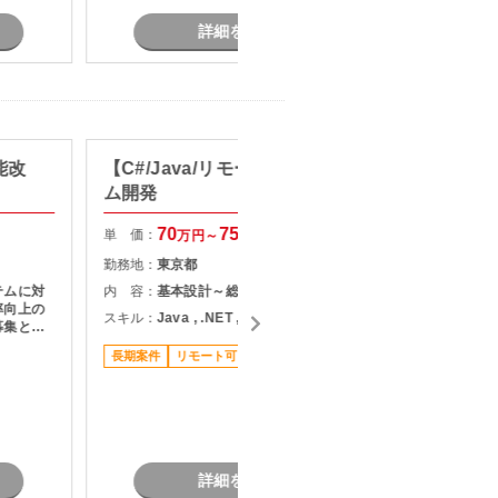
詳細を見る
能改
【C#/Java/リモート可】システ
【C#/
ム開発
応支援
70
75
単 価：
単 価：
万円～
万円
勤務地：
東京都
勤務地：
テムに対
内 容：
基本設計～総合テスト
内 容：
・
率向上の
P
スキル：
Java , .NET , C#
募集とな
スキル：
.
長期案件
リモート可
現しま
担当者オ
稼働安定
詳細を見る