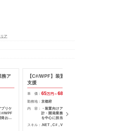
エリア
業務ア
【C#/WPF】装置向けアプリ開発
【Jav
支援
基幹シ
65
68
単 価：
単 価：
万円～
万円
勤務地：
京都府
勤務地：
アプリケ
内 容：
・装置向けアプリケーションの設
内 容：
/WPF
計・開発業務 ・詳細設計以降の工程
開発およ
を中心に担当 ・C#（WPF）を用い
ていただ
た画面まわりや制御処理の実装 ・動
スキル：
.NET , C# , VB.NET
スキル：
J
一連の工
作検証・テスト対応、仕様確認 ・必