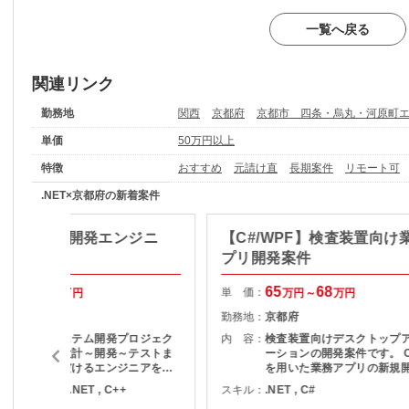
一覧へ戻る
関連リンク
勤務地
関西
京都府
京都市 四条・烏丸・河原町
単価
50万円以上
特徴
おすすめ
元請け直
長期案件
リモート可
.NET×京都府の新着案件
連システム開発エンジニ
【C#/WPF】検査装置向け
プリ開発案件
65
68
65
68
単 価：
万円～
万円
万円～
万円
京都府
勤務地：
京都府
機器関連のシステム開発プロジェク
内 容：
検査装置向けデスクトップ
トにて、詳細設計～開発～テストま
ーションの開発案件です。 C#
でを担当いただけるエンジニアを募
を用いた業務アプリの新規
集しています。複数のプロジェクト
びカスタマイズ対応を行っ
NET , C# , VB.NET , C++
スキル：
.NET , C#
が並行して進行しており、長期的な
きます。 設計～テストまで