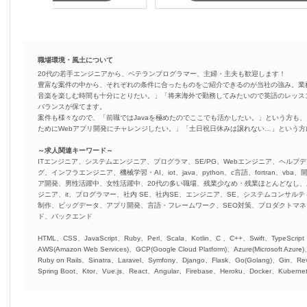
職場環境・風土について
20代の若手エンジニアから、ベテランプログラマー、主婦・主夫も歓迎します！
豊富な案件の中から、それぞれの条件に合ったものをご紹介できるのが当社の強み。業
音楽を楽しむ時間も十分にとりたい。」「将来海外で勤務してみたいので英語のレッス
バランスが保てます。
案件も様々なので、「前職ではJavaを極めたのでここでも活かしたい。」という方も、
ためにWebアプリ開発にチャレンジしたい。」「土日祝日休みは譲れない…」という
～求人関連キーワード～
ITエンジニア、システムエンジニア、プログラマ、SE/PG、Webエンジニア、ヘルプデ
グ、インフラエンジニア、機械学習・AI、iot、java、python、c言語、fortran、v
ア開発、男性活躍中、女性活躍中、20代の多い職場、残業少なめ・残業ほとんどなし
ジニア、it、プログラマー、社内 SE、社内SE、エンジニア、SE、システムコンサルティ
制作、ビッグデータ、アプリ開発、言語・フレームワーク、SEO対策、プロダクトマ
ド、バックエンド
HTML、CSS、JavaScript、Ruby、Perl、Scala、Kotlin、C 、C++、Swift、TypeScript
AWS(Amazon Web Services)、GCP(Google Cloud Platform)、Azure(Microsoft Azure
Ruby on Rails、Sinatra、Laravel、Symfony、Django、Flask、Go(Golang)、Gin、Rev
Spring Boot、Ktor、Vue.js、React、Angular、Firebase、Heroku、Docker、Kubernet