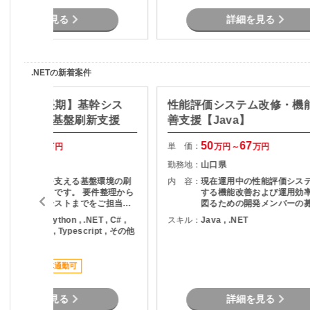
たインターフェース開発 ・調査・技
術検証を含む付随業務
詳細を見る
詳細を見る
.NETの新着案件
ux/岡山市/長期】基幹シス
性能評価システム改修・機
けシステム基盤刷新支援
善支援【Java】
56
70
50
67
単 価：
万円～
万円
万円～
万円
岡山県
勤務地：
山口県
業務システムを支える基盤環境の刷
内 容：
現在運用中の性能評価シス
新プロジェクトです。 要件整理から
する機能改善および運用効
設計、構築、テストまでをご担当い
図るための開発メンバーの
ただきます。
ります。 現行業務で発生している課
ava , PHP , Python , .NET , C# ,
スキル：
Java , .NET
題を整理し、機能追加を実
B.NET , SQL , Typescript , その他
す。
言語
稼働安定
車通勤可
詳細を見る
詳細を見る