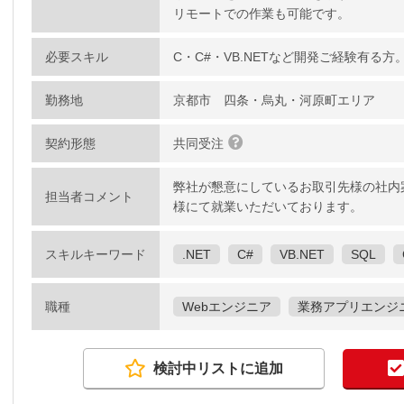
リモートでの作業も可能です。
必要スキル
C・C#・VB.NETなど開発ご経験有る
勤務地
京都市 四条・烏丸・河原町エリア
契約形態
共同受注
弊社が懇意にしているお取引先様の社内
担当者コメント
様にて就業いただいております。
スキルキーワード
.NET
C#
VB.NET
SQL
職種
Webエンジニア
業務アプリエンジ
検討中リストに追加