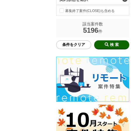
募集終了案件(CLOSE)も含める
該当案件数
5196
件
条件をクリア
検 索