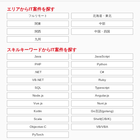
エリアからIT案件を探す
フルリモート
北海道・東北
関東
中部
関西
中国・四国
九州
スキルキーワードからIT案件を探す
Java
JavaScript
PHP
Python
.NET
C#
VB.NET
Ruby
SQL
Typescript
Node.js
Angular.js
Vue.js
Nuxt.js
Kotlin
Go言語(golang)
Scala
Shell(C/B/K)
Objective-C
VB/VBA
PyTorch