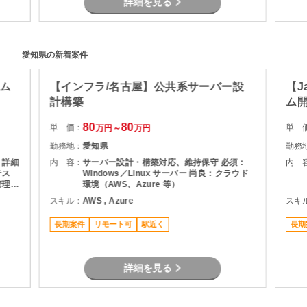
詳細を見る
愛知県の新着案件
テム
【インフラ/名古屋】公共系サーバー設
【J
計構築
ム
80
80
単 価：
単 
万円～
万円
勤務地：
愛知県
勤務
 詳細
内 容：
サーバー設計・構築対応、維持保守 必須：
内 
テス
Windows／Linux サーバー 尚良：クラウド
管理
環境（AWS、Azure 等）
務ア
スキル：
AWS , Azure
スキ
長期案件
リモート可
駅近く
長期
詳細を見る