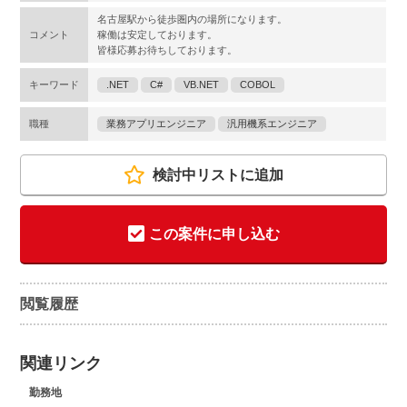
名古屋駅から徒歩圏内の場所になります。
コメント
稼働は安定しております。
皆様応募お待ちしております。
キーワード
.NET
C#
VB.NET
COBOL
職種
業務アプリエンジニア
汎用機系エンジニア
検討中リストに追加
この案件に申し込む
閲覧履歴
関連リンク
勤務地