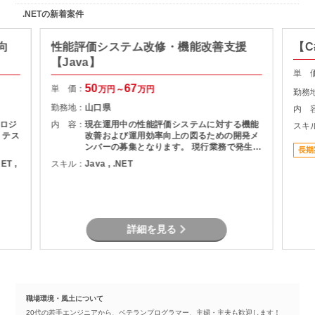
.NETの新着案件
向
性能評価システム改修・機能改善支援
【C
【Java】
単 
50
67
単 価：
万円～
万円
勤務
勤務地：
山口県
内 
ロジ
内 容：
現在運用中の性能評価システムに対する機能
スキ
、テス
改善および運用効率向上の図るための開発メ
ンバーの募集となります。 現行業務で発生し
長期
ている課題を整理し、機能追加を実現しま
NET ,
スキル：
Java , .NET
す。
詳細を見る
職場環境・風土について
20代の若手エンジニアから、ベテランプログラマー、主婦・主夫も歓迎します！