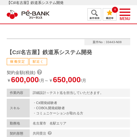
【C♯/名古屋】鉄道系システム開発
0
案件No：33443-N08
【C♯/名古屋】鉄道系システム開発
稼働安定
駅近く
契約金額(税抜)
600,000
650,000
￥
/月～￥
/月
作業内容
詳細設計～テスト迄を担当していただきます。
・C♯開発経験者
スキル
・COBOL開発経験者
・コミュニケーションが取れる方
勤務地
名古屋市 名駅エリア
契約形態
共同受注