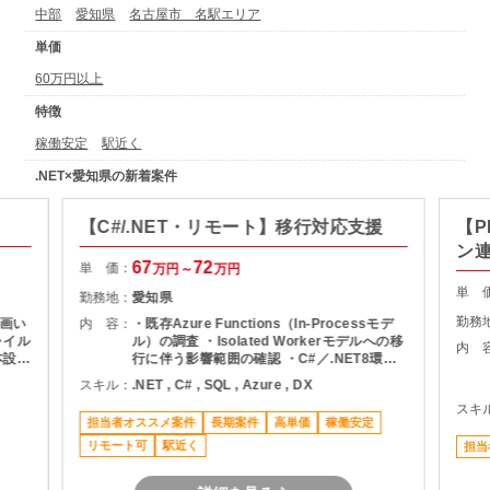
中部
愛知県
名古屋市 名駅エリア
単価
60万円以上
特徴
稼働安定
駅近く
.NET×愛知県の新着案件
【C#/.NET・リモート】移行対応支援
【P
ン
67
72
単 価：
万円～
万円
単 
勤務地：
愛知県
勤務
画い
内 容：
・既存Azure Functions（In-Processモデ
ャイル
ル）の調査 ・Isolated Workerモデルへの移
内 
本設計
行に伴う影響範囲の確認 ・C#／.NET8環境
MS
での改修・実装対応 ・Azure SQL（SQL
スキル：
.NET , C# , SQL , Azure , DX
Server）を用いたデータ参照・更新 ・単体
スキ
テスト、APIテストの実施 ・課題整理、不具
担当者オススメ案件
長期案件
高単価
稼働安定
合対応、必要に応じたエスカレーション
リモート可
駅近く
担当