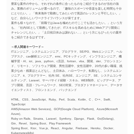
豊富な案件の中から、それぞれの条件に合ったものをご紹介できるのが当社の強
み。業務のボリュームが選べるので、「趣味のスポーツや音楽を楽しむ時間も十分
にとりたい。」「将来海外で勤務してみたいので英語のレッスンと平行したい。」
など、自分らしいワークライフバランスが保てます。
案件も様々なので、「前職ではJavaを極めたのでここでも活かしたい。」という方
も、「社内SEとして勤務してきたが、ITスキルを高めるためにWebアプリ開発に
チャレンジしたい。」「土日祝日休みは譲れない…」という方にもぴったりの案件
をご紹介できるはずです。
～求人関連キーワード～
ITエンジニア、システムエンジニア、プログラマ、SE/PG、Webエンジニア、ヘル
プデスク、cae解析エンジニア、emc、PCキッティング、インフラエンジニア、機
械学習・AI、iot、java、python、c言語、fortran、vba、開発、sler、フロントエン
ド、リモート、ソフトウェア開発、男性活躍中、女性活躍中、20代の多い職場、残
業少なめ・残業ほとんどなし、土日休み、ハローワーク、転勤なし、システムエン
ジニア、it、プログラマー、社内 SE、社内SE、エンジニア、SE、システムコンサ
ルティング、Laravel、サーバサイド経験・スキル、WEB制作、ビッグデータ、ア
プリ開発、言語・フレームワーク、SEO対策、プロダクトマネージャー、データサ
イエンティスト、フロントエンド、バックエンド
HTML、CSS、JavaScript、Ruby、Perl、Scala、Kotlin、C 、C++、Swift、
TypeScript
AWS(Amazon Web Services)、GCP(Google Cloud Platform)、Azure(Microsoft
Azure)、
Ruby on Rails、Sinatra、Laravel、Symfony、Django、Flask、Go(Golang)、
Gin、Revel、Spring Boot、Play Framework
Spring Boot、Ktor、Vue.js、React、Angular、Firebase、Heroku、Docker、
Kubernetes(k8s)