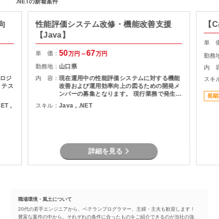
.NETの新着案件
向
性能評価システム改修・機能改善支援
【C
【Java】
単 
50
67
単 価：
万円～
万円
勤務
勤務地：
山口県
内 
ロジ
内 容：
現在運用中の性能評価システムに対する機能
スキ
、テス
改善および運用効率向上の図るための開発メ
ンバーの募集となります。 現行業務で発生し
長期
ている課題を整理し、機能追加を実現しま
NET ,
スキル：
Java , .NET
す。
詳細を見る
職場環境・風土について
20代の若手エンジニアから、ベテランプログラマー、主婦・主夫も歓迎します！
豊富な案件の中から、それぞれの条件に合ったものをご紹介できるのが当社の強