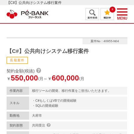
【C#】公共向けシステム移行案件
0
案件No：40955-N04
【C#】公共向けシステム移行案件
長期案件
契約金額(税抜)
550,000
600,000
￥
/月～￥
/月
作業内容
移行ツールの開発、移行作業をご担当いただきます。
・C#もしくはVBでの開発経験
スキル
・SQLの開発経験
勤務地
大府市
契約形態
共同受注