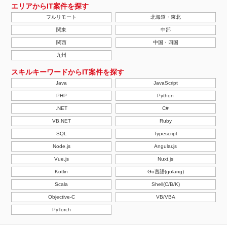
エリアからIT案件を探す
フルリモート
北海道・東北
関東
中部
関西
中国・四国
九州
スキルキーワードからIT案件を探す
Java
JavaScript
PHP
Python
.NET
C#
VB.NET
Ruby
SQL
Typescript
Node.js
Angular.js
Vue.js
Nuxt.js
Kotlin
Go言語(golang)
Scala
Shell(C/B/K)
Objective-C
VB/VBA
PyTorch