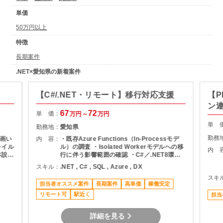
単価
50万円以上
特徴
長期案件
.NET×愛知県の新着案件
【C#/.NET・リモート】移行対応支援
【P
ン
67
72
単 価：
万円～
万円
単 
勤務地：
愛知県
勤務
画い
内 容：
・既存Azure Functions（In-Processモデ
ャイル
ル）の調査 ・Isolated Workerモデルへの移
内 
本設計
行に伴う影響範囲の確認 ・C#／.NET8環境
MS
での改修・実装対応 ・Azure SQL（SQL
スキル：
.NET , C# , SQL , Azure , DX
Server）を用いたデータ参照・更新 ・単体
スキ
テスト、APIテストの実施 ・課題整理、不具
担当者オススメ案件
長期案件
高単価
稼働安定
合対応、必要に応じたエスカレーション
リモート可
駅近く
担当
詳細を見る