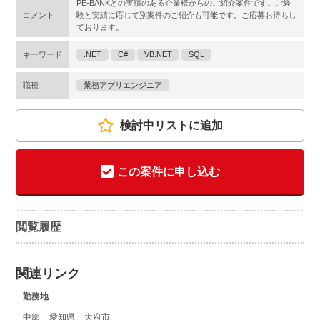
PE-BANKとの実績のある企業様からのご紹介案件です。ご経
コメント
験と実績に応じて別案件のご紹介も可能です。ご応募お待ちし
ております。
キーワード
.NET
C#
VB.NET
SQL
職種
業務アプリエンジニア
検討中リストに追加
この案件に申し込む
閲覧履歴
関連リンク
勤務地
中部
愛知県
大府市