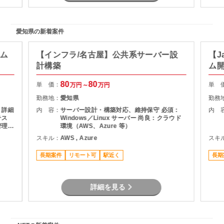
愛知県の新着案件
テム
【インフラ/名古屋】公共系サーバー設
【J
計構築
ム
80
80
単 価：
単 
万円～
万円
勤務地：
愛知県
勤務
 詳細
内 容：
サーバー設計・構築対応、維持保守 必須：
内 
テス
Windows／Linux サーバー 尚良：クラウド
管理
環境（AWS、Azure 等）
務ア
スキル：
AWS , Azure
スキ
長期案件
リモート可
駅近く
長期
詳細を見る