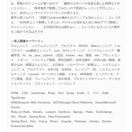
み。業務のボリュームが選べるので、「趣味のスポーツや音楽を楽しむ時間も十分
にとりたい。」「将来海外で勤務してみたいので英語のレッスンと平行したい。」
など、自分らしいワークライフバランスが保てます。
案件も様々なので、「前職ではJavaを極めたのでここでも活かしたい。」という方
も、「社内SEとして勤務してきたが、ITスキルを高めるためにWebアプリ開発に
チャレンジしたい。」「土日祝日休みは譲れない…」という方にもぴったりの案件
をご紹介できるはずです。
～求人関連キーワード～
ITエンジニア、システムエンジニア、プログラマ、SE/PG、Webエンジニア、ヘル
プデスク、cae解析エンジニア、emc、PCキッティング、インフラエンジニア、機
械学習・AI、iot、java、python、c言語、fortran、vba、開発、sler、フロントエン
ド、リモート、ソフトウェア開発、男性活躍中、女性活躍中、20代の多い職場、残
業少なめ・残業ほとんどなし、土日休み、ハローワーク、転勤なし、システムエン
ジニア、it、プログラマー、社内 SE、社内SE、エンジニア、SE、システムコンサ
ルティング、Laravel、サーバサイド経験・スキル、WEB制作、ビッグデータ、ア
プリ開発、言語・フレームワーク、SEO対策、プロダクトマネージャー、データサ
イエンティスト、フロントエンド、バックエンド
HTML、CSS、JavaScript、Ruby、Perl、Scala、Kotlin、C 、C++、Swift、
TypeScript
AWS(Amazon Web Services)、GCP(Google Cloud Platform)、Azure(Microsoft
Azure)、
Ruby on Rails、Sinatra、Laravel、Symfony、Django、Flask、Go(Golang)、
Gin、Revel、Spring Boot、Play Framework
Spring Boot、Ktor、Vue.js、React、Angular、Firebase、Heroku、Docker、
Kubernetes(k8s)