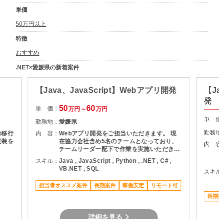
単価
50万円以上
特徴
おすすめ
.NET×愛媛県の新着案件
【Java、JavaScript】Webアプリ開発
【J
発
50
60
単 価：
万円～
万円
単 
勤務地：
愛媛県
勤務
の移行
内 容：
Webアプリ開発をご担当いただきます。 現
実装を
在協力会社含め5名のチームとなっており、
内 
チームリーダー配下で作業を実施いただきま
す。 主には詳細設計～製造～テストをご担当
スキル：
Java , JavaScript , Python , .NET , C# ,
いただきます。
VB.NET , SQL
スキ
担当者オススメ案件
長期案件
稼働安定
リモート可
長期
詳細を見る