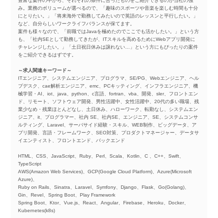
豊富な案件の中から、それぞれの条件に合ったものをご紹介できるのが当社の強
み。業務のボリュームが選べるので、「趣味のスポーツや音楽を楽しむ時間も十分
にとりたい。」「将来海外で勤務してみたいので英語のレッスンと平行したい。」
など、自分らしいワークライフバランスが保てます。
案件も様々なので、「前職ではJavaを極めたのでここでも活かしたい。」という方
も、「社内SEとして勤務してきたが、ITスキルを高めるためにWebアプリ開発に
チャレンジしたい。」「土日祝日休みは譲れない…」という方にもぴったりの案件
をご紹介できるはずです。
～求人関連キーワード～
ITエンジニア、システムエンジニア、プログラマ、SE/PG、Webエンジニア、ヘル
プデスク、cae解析エンジニア、emc、PCキッティング、インフラエンジニア、機
械学習・AI、iot、java、python、c言語、fortran、vba、開発、sler、フロントエン
ド、リモート、ソフトウェア開発、男性活躍中、女性活躍中、20代の多い職場、残
業少なめ・残業ほとんどなし、土日休み、ハローワーク、転勤なし、システムエン
ジニア、it、プログラマー、社内 SE、社内SE、エンジニア、SE、システムコンサ
ルティング、Laravel、サーバサイド経験・スキル、WEB制作、ビッグデータ、ア
プリ開発、言語・フレームワーク、SEO対策、プロダクトマネージャー、データサ
イエンティスト、フロントエンド、バックエンド
HTML、CSS、JavaScript、Ruby、Perl、Scala、Kotlin、C 、C++、Swift、
TypeScript
AWS(Amazon Web Services)、GCP(Google Cloud Platform)、Azure(Microsoft
Azure)、
Ruby on Rails、Sinatra、Laravel、Symfony、Django、Flask、Go(Golang)、
Gin、Revel、Spring Boot、Play Framework
Spring Boot、Ktor、Vue.js、React、Angular、Firebase、Heroku、Docker、
Kubernetes(k8s)