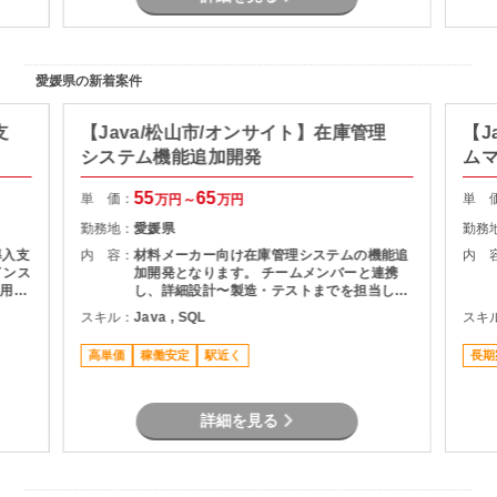
愛媛県の新着案件
支
【Java/松山市/オンサイト】在庫管理
【J
システム機能追加開発
ム
55
65
単 価：
単 
万円～
万円
勤務地：
愛媛県
勤務
導入支
内 容：
材料メーカー向け在庫管理システムの機能追
内 
インス
加開発となります。 チームメンバーと連携
利用し
し、詳細設計〜製造・テストまでを担当して
いただきます。
スキル：
Java , SQL
スキ
高単価
稼働安定
駅近く
長期
詳細を見る