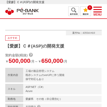
【愛媛】Ｃ＃(ASP)の開発支援
0
案件No：43534-H10
おすすめ
【愛媛】Ｃ＃(ASP)の開発支援
契約金額(税抜)
500,000
650,000
￥
/月～￥
/月
工場の製品管理システム
作業内容
既存システムのverUPに伴う開発
保守対応もあり
ASP.NET（C#）
スキル
Azure
勤務地
愛媛県 その他（非公開含む）
契約形態
共同受注