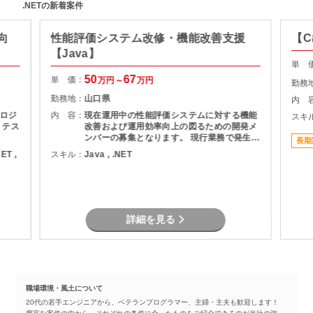
.NETの新着案件
向
性能評価システム改修・機能改善支援
【C
【Java】
単 
50
67
単 価：
万円～
万円
勤務
勤務地：
山口県
内 
ロジ
内 容：
現在運用中の性能評価システムに対する機能
スキ
、テス
改善および運用効率向上の図るための開発メ
ンバーの募集となります。 現行業務で発生し
長期
ている課題を整理し、機能追加を実現しま
NET ,
スキル：
Java , .NET
す。
詳細を見る
職場環境・風土について
20代の若手エンジニアから、ベテランプログラマー、主婦・主夫も歓迎します！