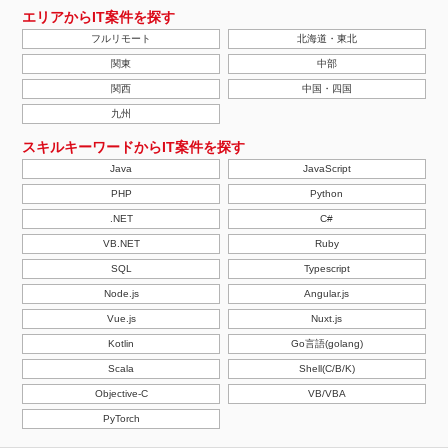
エリアからIT案件を探す
フルリモート
北海道・東北
関東
中部
関西
中国・四国
九州
スキルキーワードからIT案件を探す
Java
JavaScript
PHP
Python
.NET
C#
VB.NET
Ruby
SQL
Typescript
Node.js
Angular.js
Vue.js
Nuxt.js
Kotlin
Go言語(golang)
Scala
Shell(C/B/K)
Objective-C
VB/VBA
PyTorch