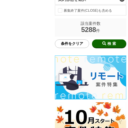
募集終了案件(CLOSE)も含める
該当案件数
5288
件
条件をクリア
検 索