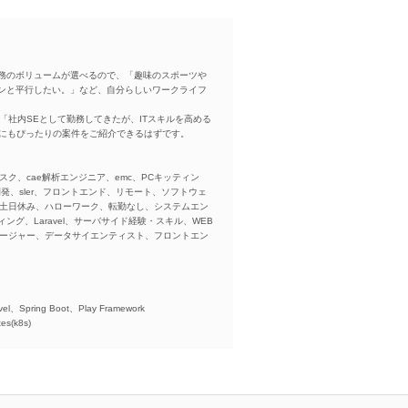
務のボリュームが選べるので、「趣味のスポーツや
ンと平行したい。」など、自分らしいワークライフ
「社内SEとして勤務してきたが、ITスキルを高める
方にもぴったりの案件をご紹介できるはずです。
スク、cae解析エンジニア、emc、PCキッティン
ba、開発、sler、フロントエンド、リモート、ソフトウェ
、土日休み、ハローワーク、転勤なし、システムエン
ング、Laravel、サーバサイド経験・スキル、WEB
ネージャー、データサイエンティスト、フロントエン
)、
el、Spring Boot、Play Framework
es(k8s)