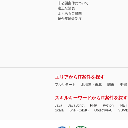
非公開案件について
適正な請負
よくあるご質問
紹介奨励金制度
エリアからIT案件を探す
フルリモート
北海道・東北
関東
中部
スキルキーワードからIT案件を探す
Java
JavaScript
PHP
Python
.NET
Scala
Shell(C/B/K)
Objective-C
VB/V