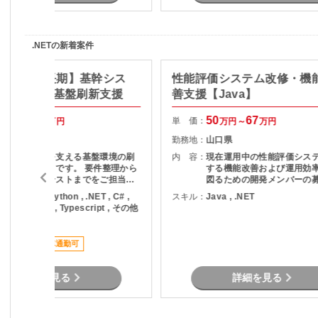
.NETの新着案件
ux/岡山市/長期】基幹シス
性能評価システム改修・機
けシステム基盤刷新支援
善支援【Java】
56
70
50
67
単 価：
万円～
万円
万円～
万円
岡山県
勤務地：
山口県
業務システムを支える基盤環境の刷
内 容：
現在運用中の性能評価シス
新プロジェクトです。 要件整理から
する機能改善および運用効
設計、構築、テストまでをご担当い
図るための開発メンバーの
ただきます。
ります。 現行業務で発生している課
ava , PHP , Python , .NET , C# ,
スキル：
Java , .NET
題を整理し、機能追加を実
B.NET , SQL , Typescript , その他
す。
言語
稼働安定
車通勤可
詳細を見る
詳細を見る