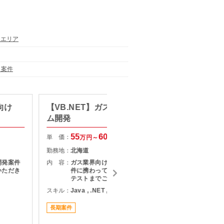
通エリア
ト案件
向け
【VB.NET】ガス業界向けシステ
【VB
ム開発
テム開
55
60
単 価：
単 価：
万円～
万円
勤務地：
北海道
勤務地：
開発案件
内 容：
ガス業界向けの基幹システム開発案
内 容：
いただき
件に携わっていただきます。 設計～
テストまでご担当いただきます。
スキル：
Java , .NET , C# , VB.NET
スキル：
.
長期案件
長期案件