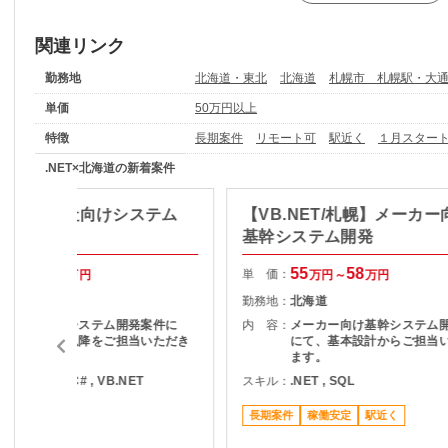
関連リンク
勤務地
北海道・東北
北海道
札幌市 札幌駅・大
単価
50万円以上
特徴
長期案件
リモート可
駅近く
１月スター
.NET×北海道の新着案件
va】ガス会社向けシステム
【VB.NET/札幌】メーカー
基幹システム開発
55
62
55
58
単 価：
万円～
万円
万円～
万円
北海道
勤務地：
北海道
ガス会社向けシステム開発案件に
内 容：
メーカー向け基幹システム
て、基本設計以降をご担当いただき
にて、基本設計からご担当
ます。
ます。
ava , .NET , C# , VB.NET
スキル：
.NET , SQL
駅近く
長期案件
稼働安定
駅近く