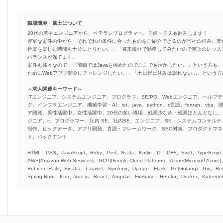
職場環境・風土について
20代の若手エンジニアから、ベテランプログラマー、主婦・主夫も歓迎します！
豊富な案件の中から、それぞれの条件に合ったものをご紹介できるのが当社の強み。業
音楽を楽しむ時間も十分にとりたい。」「将来海外で勤務してみたいので英語のレッス
バランスが保てます。
案件も様々なので、「前職ではJavaを極めたのでここでも活かしたい。」という方も、
ためにWebアプリ開発にチャレンジしたい。」「土日祝日休みは譲れない…」という
～求人関連キーワード～
ITエンジニア、システムエンジニア、プログラマ、SE/PG、Webエンジニア、ヘルプデ
グ、インフラエンジニア、機械学習・AI、iot、java、python、c言語、fortran、v
ア開発、男性活躍中、女性活躍中、20代の多い職場、残業少なめ・残業ほとんどなし
ジニア、it、プログラマー、社内 SE、社内SE、エンジニア、SE、システムコンサルティ
制作、ビッグデータ、アプリ開発、言語・フレームワーク、SEO対策、プロダクトマ
ド、バックエンド
HTML、CSS、JavaScript、Ruby、Perl、Scala、Kotlin、C 、C++、Swift、TypeScript
AWS(Amazon Web Services)、GCP(Google Cloud Platform)、Azure(Microsoft Azure
Ruby on Rails、Sinatra、Laravel、Symfony、Django、Flask、Go(Golang)、Gin、Rev
Spring Boot、Ktor、Vue.js、React、Angular、Firebase、Heroku、Docker、Kubernet