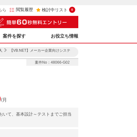
閲覧履歴
ちら
検討中リスト
0
案件を探す
お役立ち情報
人
【VB.NET】メーカー企業向けシステ
案件No：48066-G02
0
/月
おいて、基本設計～テストまでご担当