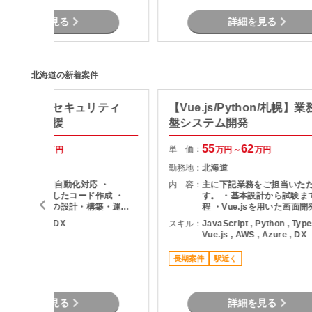
詳細を見る
詳細を見る
北海道の新着案件
ible/札幌】セキュリティ
【Vue.js/Python/札幌】
運用改善支援
盤システム開発
55
60
55
62
単 価：
万円～
万円
万円～
万円
北海道
勤務地：
北海道
・サーバー運用自動化対応 ・
内 容：
主に下記業務をご担当いた
Ansibleを利用したコード作成 ・
す。 ・基本設計から試験ま
Linuxサーバーの設計・構築・運用
程 ・Vue.jsを用いた画面開
保守 ・セキュリティ強化対応 ・自動
Pythonを用いたシステム開
WS , Azure , DX
スキル：
JavaScript , Python , Type
化運用の検討・改善提案 ・各種検証
存機能の改善および機能追加
Vue.js , AWS , Azure , DX
および導入後の運用支援
チームメンバーと連携した
駅近く
・各種テストおよび品質確
長期案件
駅近く
詳細を見る
詳細を見る