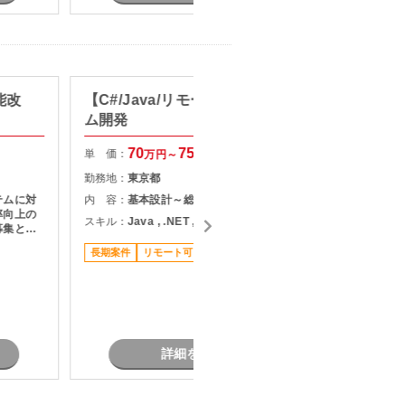
能改
【C#/Java/リモート可】システ
【C#/
ム開発
応支援
70
75
単 価：
単 価：
万円～
万円
勤務地：
東京都
勤務地：
テムに対
内 容：
基本設計～総合テスト
内 容：
・
率向上の
P
スキル：
Java , .NET , C#
募集とな
スキル：
.
長期案件
リモート可
現しま
担当者オ
稼働安定
詳細を見る