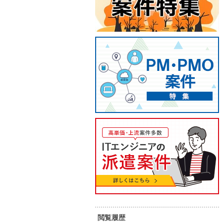
【VB.NET】製造業向けシステム
【Ja
開発
開発
50
58
単 価：
単 価：
万円～
万円
勤務地：
北海道
勤務地：
内 容：
製造業向けのシステム開発案件に
内 容：
て、詳細設計～テストまでご担当い
ただきます。
スキル：
.NET , C# , VB.NET
スキル：
J
長期案件
駅近く
長期案件
閲覧履歴