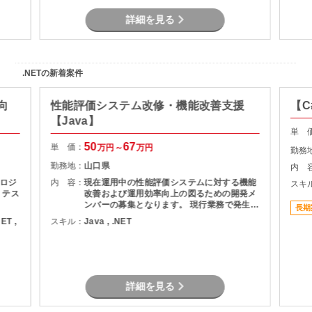
詳細を見る
.NETの新着案件
向
性能評価システム改修・機能改善支援
【C
【Java】
単 
50
67
単 価：
万円～
万円
勤務
勤務地：
山口県
内 
ロジ
内 容：
現在運用中の性能評価システムに対する機能
スキ
、テス
改善および運用効率向上の図るための開発メ
ンバーの募集となります。 現行業務で発生し
長期
ている課題を整理し、機能追加を実現しま
NET ,
スキル：
Java , .NET
す。
詳細を見る