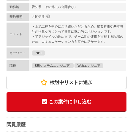
勤務地
愛知県 その他（非公開含む）
契約形態
共同受注
・上流工程を中心にご活躍いただけるため、顧客折衝や基本設
計が得意な方にとって非常に魅力的なポジションです。
コメント
・半アジャイルの進め方で、チーム間の連携を重視する現場の
ため、コミュニケーション力も存分に活かせます。
キーワード
.NET
職種
SE(システムエンジニア)
Webエンジニア
検討中リストに追加
この案件に申し込む
閲覧履歴