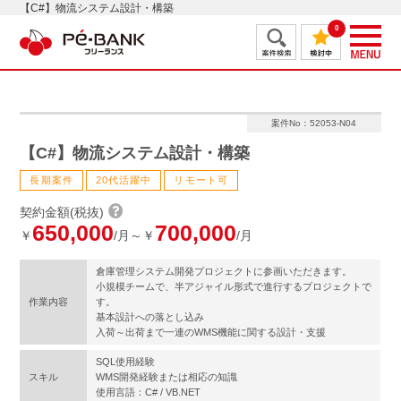
【C#】物流システム設計・構築
0
案件No：52053-N04
【C#】物流システム設計・構築
長期案件
20代活躍中
リモート可
契約金額(税抜)
650,000
700,000
￥
/月～￥
/月
倉庫管理システム開発プロジェクトに参画いただきます。
小規模チームで、半アジャイル形式で進行するプロジェクトで
作業内容
す。
基本設計への落とし込み
入荷～出荷まで一連のWMS機能に関する設計・支援
SQL使用経験
スキル
WMS開発経験または相応の知識
使用言語：C# / VB.NET