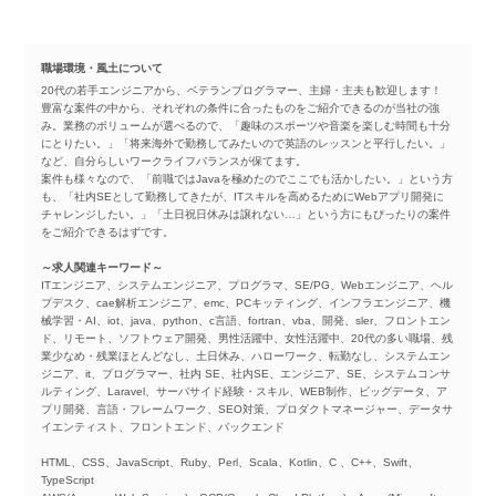
職場環境・風土について
20代の若手エンジニアから、ベテランプログラマー、主婦・主夫も歓迎します！
豊富な案件の中から、それぞれの条件に合ったものをご紹介できるのが当社の強
み。業務のボリュームが選べるので、「趣味のスポーツや音楽を楽しむ時間も十分
にとりたい。」「将来海外で勤務してみたいので英語のレッスンと平行したい。」
など、自分らしいワークライフバランスが保てます。
案件も様々なので、「前職ではJavaを極めたのでここでも活かしたい。」という方
も、「社内SEとして勤務してきたが、ITスキルを高めるためにWebアプリ開発に
チャレンジしたい。」「土日祝日休みは譲れない…」という方にもぴったりの案件
をご紹介できるはずです。
～求人関連キーワード～
ITエンジニア、システムエンジニア、プログラマ、SE/PG、Webエンジニア、ヘル
プデスク、cae解析エンジニア、emc、PCキッティング、インフラエンジニア、機
械学習・AI、iot、java、python、c言語、fortran、vba、開発、sler、フロントエン
ド、リモート、ソフトウェア開発、男性活躍中、女性活躍中、20代の多い職場、残
業少なめ・残業ほとんどなし、土日休み、ハローワーク、転勤なし、システムエン
ジニア、it、プログラマー、社内 SE、社内SE、エンジニア、SE、システムコンサ
ルティング、Laravel、サーバサイド経験・スキル、WEB制作、ビッグデータ、ア
プリ開発、言語・フレームワーク、SEO対策、プロダクトマネージャー、データサ
イエンティスト、フロントエンド、バックエンド
HTML、CSS、JavaScript、Ruby、Perl、Scala、Kotlin、C 、C++、Swift、
TypeScript