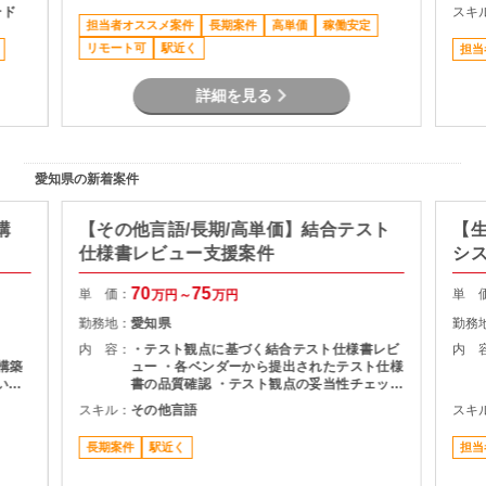
ード
スキ
テスト、APIテストの実施 ・課題整理、不具
担当者オススメ案件
長期案件
高単価
稼働安定
合対応、必要に応じたエスカレーション
リモート可
駅近く
担当
詳細を見る
愛知県の新着案件
構
【その他言語/長期/高単価】結合テスト
【生
仕様書レビュー支援案件
シ
70
75
単 価：
単 
万円～
万円
勤務地：
愛知県
勤務
内 容：
・テスト観点に基づく結合テスト仕様書レビ
内 
～構築
ュー ・各ベンダーから提出されたテスト仕様
いた
書の品質確認 ・テスト観点の妥当性チェック
・指摘事項の整理およびレビュー結果のフィ
スキル：
その他言語
スキ
ードバック ・プロジェクト関係者との調整・
コミュニケーション
長期案件
駅近く
担当