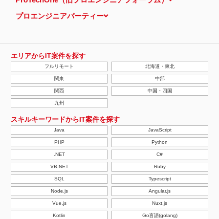
プロエンジニアパーティー
エリアからIT案件を探す
フルリモート
北海道・東北
関東
中部
関西
中国・四国
九州
スキルキーワードからIT案件を探す
Java
JavaScript
PHP
Python
.NET
C#
VB.NET
Ruby
SQL
Typescript
Node.js
Angular.js
Vue.js
Nuxt.js
Kotlin
Go言語(golang)