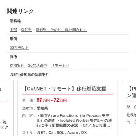
関連リンク
勤務地
中部
愛知県
愛知県 その他（非公開含む）
単価
60万円以上
特徴
長期案件
20代活躍中
リモート可
.NET×愛知県の新着案件
ョ
【C#/.NET・リモート】移行対応支援
【P
ン
67
72
単 価：
万円～
万円
単 
勤務地：
愛知県
勤務
内 容：
・既存Azure Functions（In-Processモデ
ル）の調査 ・Isolated Workerモデルへの移
 ・複
内 
行に伴う影響範囲の確認 ・C#／.NET8環境
ジェク
での改修・実装対応 ・Azure SQL（SQL
ト
スキル：
.NET , C# , SQL , Azure , DX
Server）を用いたデータ参照・更新 ・単体