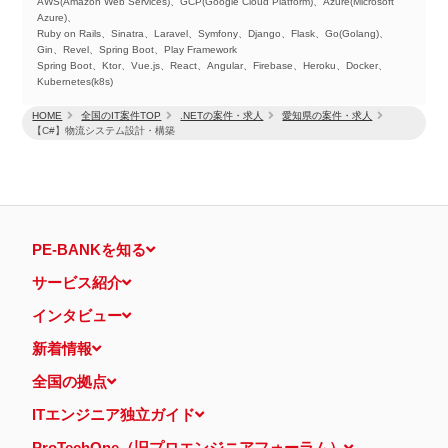
AWS(Amazon Web Services)、GCP(Google Cloud Platform)、Azure(Microsoft
Azure)、
Ruby on Rails、Sinatra、Laravel、Symfony、Django、Flask、Go(Golang)、
Gin、Revel、Spring Boot、Play Framework
Spring Boot、Ktor、Vue.js、React、Angular、Firebase、Heroku、Docker、
Kubernetes(k8s)
HOME
全国のIT案件TOP
.NETの案件・求人
愛知県の案件・求人
【C#】物流システム設計・構築
PE-BANKを知る
サービス紹介
インタビュー
新着情報
全国の拠点
ITエンジニア独立ガイド
ProTechOne（旧プロエンジニアフォーラム）