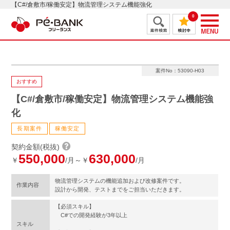
【C#/倉敷市/稼働安定】物流管理システム機能強化
0
案件No：53090-H03
おすすめ
【C#/倉敷市/稼働安定】物流管理システム機能強
化
長期案件
稼働安定
契約金額(税抜)
550,000
630,000
￥
/月～￥
/月
物流管理システムの機能追加および改修案件です。
作業内容
設計から開発、テストまでをご担当いただきます。
【必須スキル】
C#での開発経験が3年以上
スキル