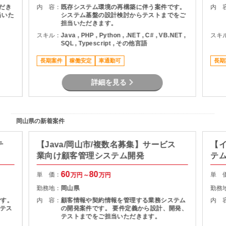
だき
内 容：
既存システム環境の再構築に伴う案件です。
内 
当いた
システム基盤の設計検討からテストまでをご
担当いただきます。
スキル：
Java , PHP , Python , .NET , C# , VB.NET ,
スキ
SQL , Typescript , その他言語
長期案件
稼働安定
車通勤可
長期
詳細を見る
岡山県の新着案件
テ
【Java/岡山市/複数名募集】サービス
【イ
業向け顧客管理システム開発
テ
60
80
単 価：
単 
万円～
万円
勤務地：
岡山県
勤務
です。
内 容：
顧客情報や契約情報を管理する業務システム
内 
テス
の開発案件です。 要件定義から設計、開発、
テストまでをご担当いただきます。