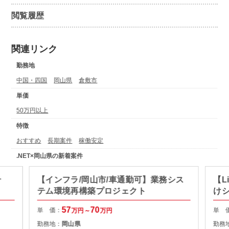
閲覧履歴
関連リンク
勤務地
中国・四国
岡山県
倉敷市
単価
50万円以上
特徴
おすすめ
長期案件
稼働安定
.NET×岡山県の新着案件
テ
【インフラ/岡山市/車通勤可】業務シス
【L
テム環境再構築プロジェクト
け
57
70
単 価：
単 
万円～
万円
勤務地：
岡山県
勤務