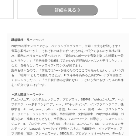
詳細を見る
職場環境・風土について
20代の若手エンジニアから、ベテランプログラマー、主婦・主夫も歓迎します！
豊富な案件の中から、それぞれの条件に合ったものをご紹介できるのが当社の強
み。業務のボリュームが選べるので、「趣味のスポーツや音楽を楽しむ時間も十分
にとりたい。」「将来海外で勤務してみたいので英語のレッスンと平行したい。」
など、自分らしいワークライフバランスが保てます。
案件も様々なので、「前職ではJavaを極めたのでここでも活かしたい。」という方
も、「社内SEとして勤務してきたが、ITスキルを高めるためにWebアプリ開発に
チャレンジしたい。」「土日祝日休みは譲れない…」という方にもぴったりの案件
をご紹介できるはずです。
～求人関連キーワード～
ITエンジニア、システムエンジニア、プログラマ、SE/PG、Webエンジニア、ヘル
プデスク、cae解析エンジニア、emc、PCキッティング、インフラエンジニア、機
械学習・AI、iot、java、python、c言語、fortran、vba、開発、sler、フロントエン
ド、リモート、ソフトウェア開発、男性活躍中、女性活躍中、20代の多い職場、残
業少なめ・残業ほとんどなし、土日休み、ハローワーク、転勤なし、システムエン
ジニア、it、プログラマー、社内 SE、社内SE、エンジニア、SE、システムコンサ
ルティング、Laravel、サーバサイド経験・スキル、WEB制作、ビッグデータ、ア
プリ開発、言語・フレームワーク、SEO対策、プロダクトマネージャー、データサ