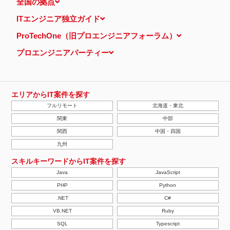
全国の拠点
ITエンジニア独立ガイド
ProTechOne（旧プロエンジニアフォーラム）
プロエンジニアパーティー
エリアからIT案件を探す
フルリモート
北海道・東北
関東
中部
関西
中国・四国
九州
スキルキーワードからIT案件を探す
Java
JavaScript
PHP
Python
.NET
C#
VB.NET
Ruby
SQL
Typescript