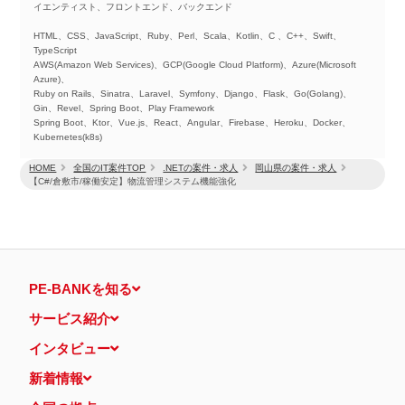
イエンティスト、フロントエンド、バックエンド
HTML、CSS、JavaScript、Ruby、Perl、Scala、Kotlin、C 、C++、Swift、
TypeScript
AWS(Amazon Web Services)、GCP(Google Cloud Platform)、Azure(Microsoft
Azure)、
Ruby on Rails、Sinatra、Laravel、Symfony、Django、Flask、Go(Golang)、
Gin、Revel、Spring Boot、Play Framework
Spring Boot、Ktor、Vue.js、React、Angular、Firebase、Heroku、Docker、
Kubernetes(k8s)
HOME
全国のIT案件TOP
.NETの案件・求人
岡山県の案件・求人
【C#/倉敷市/稼働安定】物流管理システム機能強化
PE-BANKを知る
サービス紹介
インタビュー
新着情報