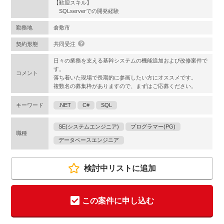
【歓迎スキル】
SQLserverでの開発経験
勤務地
倉敷市
契約形態
共同受注
日々の業務を支える基幹システムの機能追加および改修案件で
す。
コメント
落ち着いた現場で長期的に参画したい方にオススメです。
複数名の募集枠がありますので、まずはご応募ください。
キーワード
.NET
C#
SQL
SE(システムエンジニア)
プログラマー(PG)
職種
データベースエンジニア
検討中リストに追加
この案件に申し込む