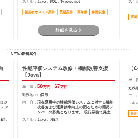
スキル：
Java , SQL , Typescript
スキ
担当者オススメ案件
長期案件
高単価
稼働安定
長期
詳細を見る
.NETの新着案件
向
性能評価システム改修・機能改善支援
【C
【Java】
単 
50
67
単 価：
万円～
万円
勤務
勤務地：
山口県
内 
ロジ
内 容：
現在運用中の性能評価システムに対する機能
スキ
、テス
改善および運用効率向上の図るための開発メ
ンバーの募集となります。 現行業務で発生し
長期
ている課題を整理し、機能追加を実現しま
NET ,
スキル：
Java , .NET
す。