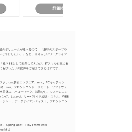
詳細を見る
務のボリュームが選べるので、「趣味のスポーツや
ンと平行したい。」など、自分らしいワークライフ
「社内SEとして勤務してきたが、ITスキルを高める
方にもぴったりの案件をご紹介できるはずです。
スク、cae解析エンジニア、emc、PCキッティン
ba、開発、sler、フロントエンド、リモート、ソフトウェ
、土日休み、ハローワーク、転勤なし、システムエン
ング、Laravel、サーバサイド経験・スキル、WEB
ネージャー、データサイエンティスト、フロントエン
)、
el、Spring Boot、Play Framework
es(k8s)