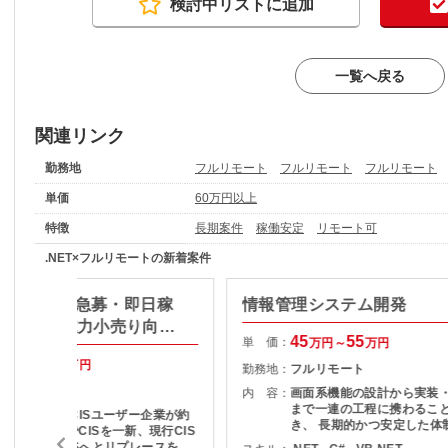
検討中リストに追加
一覧へ戻る
関連リンク
勤務地
フルリモート
フルリモート
フルリモート
単価
60万円以上
特徴
長期案件
稼働安定
リモート可
.NET×フルリモートの新着案件
リモート（急募・即日稼
情報管理システム開発
#.net】電力小売り向け
45
55
単 価：
万円～
万円
援
70
75
万円～
万円
勤務地：
フルリモート
フルリモート
内 容：
画面系機能の設計から実装
まで一連の工程に携わるこ
【内容】 電力CISユーザー企業が約
き、 長期的かつ安定した体
２０社ある中でCISを一新、現行CIS
で開発を進めるポジション
からWEB版CISへとリプレースを各