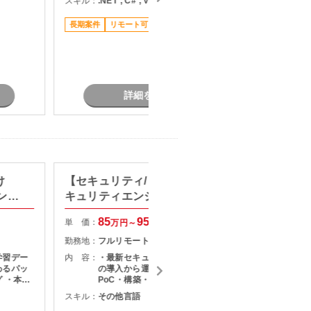
スキル：
.NET , C# , VB.NET
スキル：
J
が基本と
で手を動かせる方が活躍しやすいポ
で集中し
ジションです。 基本はリモート作業
長期案件
リモート可
す。 応
のため、集中して開発に取り組むこ
長期案件
は必須で
とができます。 既存システムのため
４月スタ
での開発
仕様もある程度整理されており、チ
ズにキャ
ーム体制の中で安定して稼働できる
環境です。 長期継続の可能性が高
く、腰を据えて参画したい方にもお
詳細を見る
すすめです。
け
【セキュリティ/リモート可】セ
標準化
ンス
キュリティエンジニア募集
計支援
85
95
単 価：
単 価：
万円～
万円
勤務地：
フルリモート
勤務地：
学習デー
内 容：
・最新セキュリティソリューション
内 容：
わるパッ
の導入から運用までの幅広い業務 ・
 ・本番
PoC・構築・展開のリード ・既存シ
え変更、
ステムの改善施策の企画・推進 ・メ
スキル：
その他言語
スキル：
M
知見・技
ンバー管理