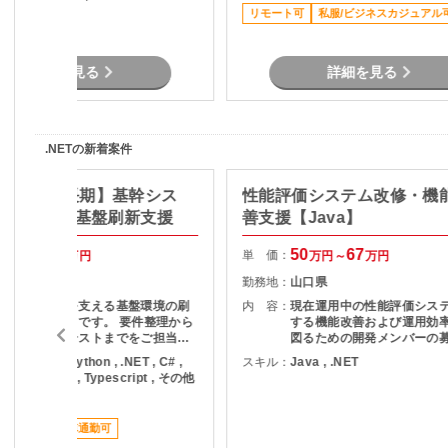
AI活用に関する技術評価・検証結果
術習熟のサポート
リモート可
私服/ビジネスカジュアル
の取りまとめ ・開発チームや関係者
リモート可
との連携による検証推進 ・新技術の
検証および導入支援
詳細を見る
詳細を見る
.NETの新着案件
ux/岡山市/長期】基幹シス
性能評価システム改修・機
けシステム基盤刷新支援
善支援【Java】
56
70
50
67
単 価：
万円～
万円
万円～
万円
岡山県
勤務地：
山口県
業務システムを支える基盤環境の刷
内 容：
現在運用中の性能評価シス
新プロジェクトです。 要件整理から
する機能改善および運用効
設計、構築、テストまでをご担当い
図るための開発メンバーの
ただきます。
ります。 現行業務で発生している課
ava , PHP , Python , .NET , C# ,
スキル：
Java , .NET
題を整理し、機能追加を実
B.NET , SQL , Typescript , その他
す。
言語
稼働安定
車通勤可