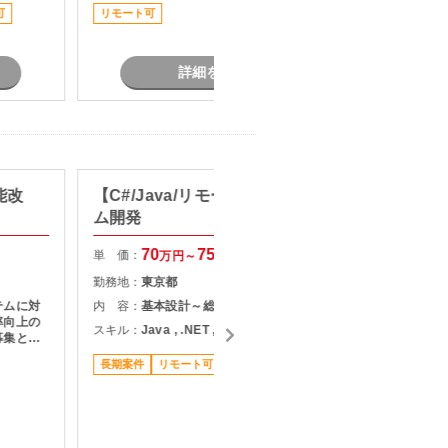
可
リモート可
担当者オ
詳細を見る
能改
【C#/Java/リモート可】システ
【C#/
ム開発
応支援
70
75
単 価：
単 価：
万円～
万円
勤務地：
東京都
勤務地：
テムに対
内 容：
基本設計～総合テスト
内 容：
・
率向上の
P
スキル：
Java , .NET , C#
募集とな
スキル：
.
長期案件
リモート可
現しま
担当者オ
稼働安定