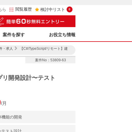
閲覧履歴
ちら
検討中リスト
0
案件を探す
お役立ち情報
件・求人
【C#/TypeScript/リモート】建
案件No：53809-63
bアプリ開発設計〜テスト
0
/月
存機能の開発
合テスト設計