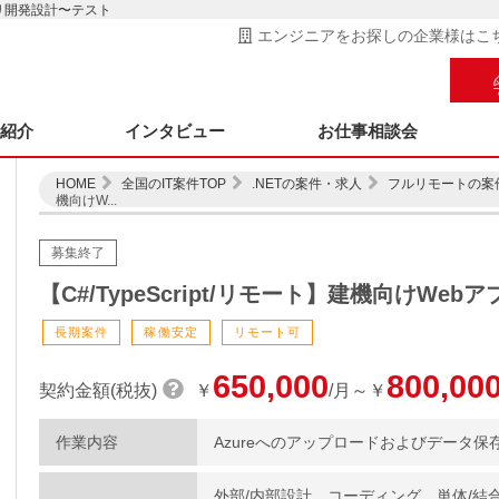
アプリ開発設計〜テスト
エンジニアをお探しの企業様はこ
ス紹介
インタビュー
お仕事相談会
HOME
全国のIT案件TOP
.NETの案件・求人
フルリモートの案
機向けW...
募集終了
【C#/TypeScript/リモート】建機向けWe
長期案件
稼働安定
リモート可
650,000
800,00
契約金額(税抜)
￥
/月～￥
作業内容
Azureへのアップロードおよびデータ保
外部/内部設計、コーディング、単体/結