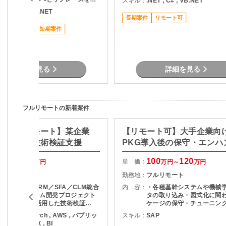
スキル：
.NET , C# , VB.NET
す。 フルリモートでの作業
社に勧める計画のもと、基本PKGの
NET , C# , VB.NET
なるため、落ち着いた環境
開発を行う。 ※CIS＝顧客情報シス
長期案件
リモート可
て開発を進めたい方に最適で
ム（Customer Information
募時点での深い専門スキル
リモート可
短期案件
System）」の略で、電力小売事業
はありませんが、C#.NET
の基幹となる顧客情報管理・料金計
経験がある方は よりスムー
算・請求・入金管理などを行うシス
ッチアップできます。
援範囲】 製造、単体テスト
【期間】 即日～1月末、その後はス
詳細を見る
詳細を見る
キルにより次のフェーズもしくは別
PJシフト等により延長の可能性あり
【就業場所】 在宅（フルリモート）
【募集背景】 PJメンバー離脱による
急募
フルリモートの新着案件
検証/フルリモート】某企業
【リモート可】大手企業向
RM基盤の技術検証支援
PKG導入後の保守・エンハ
支援
85
90
100
120
単 価：
万円～
万円
万円～
万円
フルリモート
勤務地：
フルリモート
・某企業向けCRM／SFA／CLM統合
内 容：
・各種基幹システムや機械
プラットフォーム開発プロジェクト
タの取り込み・図式化に関
に参画 ・AIを活用した技術検証
ケージの保守・チューニング
（PoC）の実施 ・業務要件に適した
稼働後のグラフや表の見栄
ython , PyTorch , AWS , パブリッ
スキル：
SAP
AIサービス/技術の調査および選定 ・
微修正対応 ・メンバーへの
クラウド , DX , BI