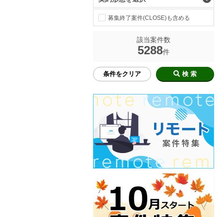
募集終了案件(CLOSE)も含める
該当案件数
5288
件
条件をクリア
検 索