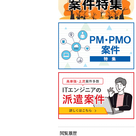
C#】位置情報サービスシステム
【フル
開発・運用プロジェクト
働）／C
業務支
55
65
単 価：
単 価：
万円～
万円
勤務地：
フルリモート
勤務地：
内 容：
ユーザーが利用するWebアプリケー
内 容：
ションの改修をご担当いただきま
閲覧履歴
す。設計からテストまで一貫して携