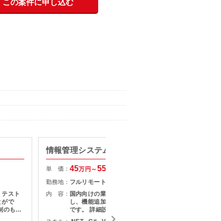
この案件に申し込む
情報管理システム開発
【Jav
社向け
45
55
単 価：
万円～
万円
単 価：
勤務地：
フルリモート
勤務地：
・テスト
内 容：
国内向けの業務Webシステムに対
とがで
し、機能追加や改修を行う開発案件
内 容：
制のもと
です。 詳細設計〜製造・テストまで
となりま
一連の工程を担当いただき、一人称