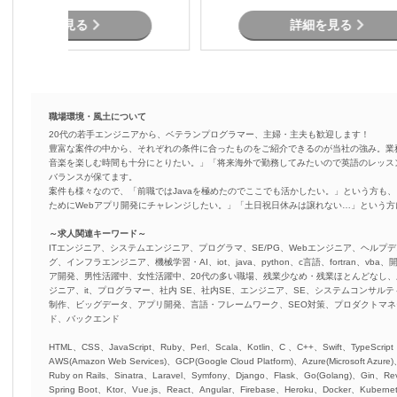
詳細を見る
詳細を見る
職場環境・風土について
20代の若手エンジニアから、ベテランプログラマー、主婦・主夫も歓迎します！
豊富な案件の中から、それぞれの条件に合ったものをご紹介できるのが当社の強み。業
音楽を楽しむ時間も十分にとりたい。」「将来海外で勤務してみたいので英語のレッス
バランスが保てます。
案件も様々なので、「前職ではJavaを極めたのでここでも活かしたい。」という方も、
ためにWebアプリ開発にチャレンジしたい。」「土日祝日休みは譲れない…」という
～求人関連キーワード～
ITエンジニア、システムエンジニア、プログラマ、SE/PG、Webエンジニア、ヘルプデ
グ、インフラエンジニア、機械学習・AI、iot、java、python、c言語、fortran、v
ア開発、男性活躍中、女性活躍中、20代の多い職場、残業少なめ・残業ほとんどなし
ジニア、it、プログラマー、社内 SE、社内SE、エンジニア、SE、システムコンサルティ
制作、ビッグデータ、アプリ開発、言語・フレームワーク、SEO対策、プロダクトマ
ド、バックエンド
HTML、CSS、JavaScript、Ruby、Perl、Scala、Kotlin、C 、C++、Swift、TypeScript
AWS(Amazon Web Services)、GCP(Google Cloud Platform)、Azure(Microsoft Azure
Ruby on Rails、Sinatra、Laravel、Symfony、Django、Flask、Go(Golang)、Gin、Rev
Spring Boot、Ktor、Vue.js、React、Angular、Firebase、Heroku、Docker、Kubernet