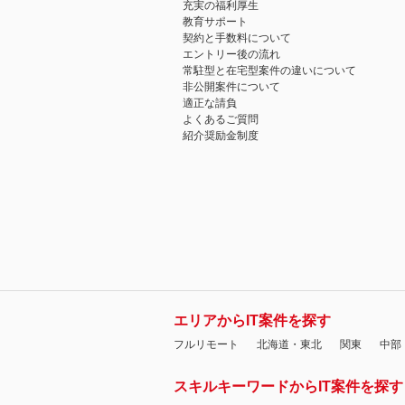
充実の福利厚生
教育サポート
契約と手数料について
エントリー後の流れ
常駐型と在宅型案件の違いについて
非公開案件について
適正な請負
よくあるご質問
紹介奨励金制度
エリアからIT案件を探す
フルリモート
北海道・東北
関東
中部
スキルキーワードからIT案件を探す