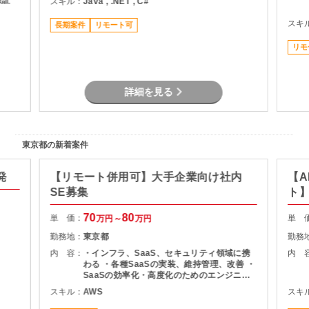
検証
スキル：
Java , .NET , C#
スキ
長期案件
リモート可
リモ
詳細を見る
東京都の新着案件
発
【リモート併用可】大手企業向け社内
【A
SE募集
ト
70
80
単 価：
単 
万円～
万円
勤務地：
東京都
勤務
内 容：
・インフラ、SaaS、セキュリティ領域に携
内 
わる ・各種SaaSの実装、維持管理、改善 ・
SaaSの効率化・高度化のためのエンジニア
リング ・SaaSのシステム課題・障害に対す
スキル：
AWS
スキ
る対策の計画と実装 ・社内NWやオンプレサ
ーバの運用保守 ・拠点のネットワーク配備担