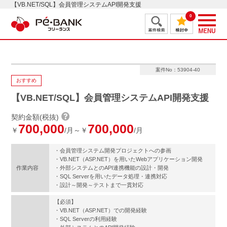
【VB.NET/SQL】会員管理システムAPI開発支援
0
案件No：53904-40
おすすめ
【VB.NET/SQL】会員管理システムAPI開発支援
契約金額(税抜)
700,000
700,000
￥
/月～￥
/月
・会員管理システム開発プロジェクトへの参画
・VB.NET（ASP.NET）を用いたWebアプリケーション開発
作業内容
・外部システムとのAPI連携機能の設計・開発
・SQL Serverを用いたデータ処理・連携対応
・設計～開発～テストまで一貫対応
【必須】
・VB.NET（ASP.NET）での開発経験
・SQL Serverの利用経験