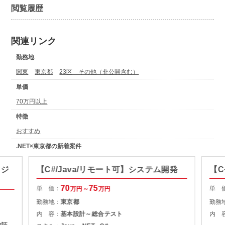
閲覧履歴
関連リンク
勤務地
関東
東京都
23区 その他（非公開含む）
単価
70万円以上
特徴
おすすめ
.NET×東京都の新着案件
ロジ
【C#/Java/リモート可】システム開発
【C
70
75
単 価：
単 
万円～
万円
勤務地：
東京都
勤務
内 容：
基本設計～総合テスト
内 