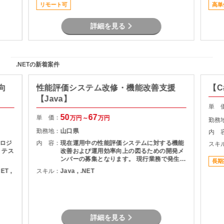
リモート可
高単
当
詳細を見る
.NETの新着案件
向
性能評価システム改修・機能改善支援
【C
【Java】
単 
50
67
単 価：
万円～
万円
勤務
勤務地：
山口県
内 
ロジ
内 容：
現在運用中の性能評価システムに対する機能
スキ
、テス
改善および運用効率向上の図るための開発メ
ンバーの募集となります。 現行業務で発生し
長期
ている課題を整理し、機能追加を実現しま
NET ,
スキル：
Java , .NET
す。
詳細を見る