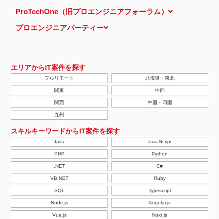
ProTechOne（旧プロエンジニアフォーラム）
プロエンジニアパーティー
エリアからIT案件を探す
フルリモート
北海道・東北
関東
中部
関西
中国・四国
九州
スキルキーワードからIT案件を探す
Java
JavaScript
PHP
Python
.NET
C#
VB.NET
Ruby
SQL
Typescript
Node.js
Angular.js
Vue.js
Nuxt.js