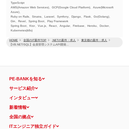
TypeScript
AWS(Amazon Web Services)、GCP(Google Cloud Platform)、Azure(Microsoft
Azure)、
Ruby on Rails、Sinatra、Laravel、Symfony、Django、Flask、Go(Golang)、
Gin、Revel、Spring Boot、Play Framework
Spring Boot、Ktor、Vue.js、React、Angular、Firebase、Heroku、Docker、
Kubernetes(k8s)
HOME
全国のIT案件TOP
.NETの案件・求人
東京都の案件・求人
【VB.NET/SQL】会員管理システムAPI開発...
PE-BANKを知る
サービス紹介
インタビュー
新着情報
全国の拠点
ITエンジニア独立ガイド