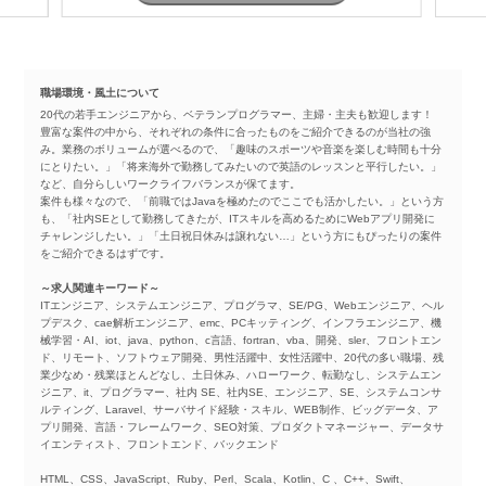
職場環境・風土について
20代の若手エンジニアから、ベテランプログラマー、主婦・主夫も歓迎します！
豊富な案件の中から、それぞれの条件に合ったものをご紹介できるのが当社の強
み。業務のボリュームが選べるので、「趣味のスポーツや音楽を楽しむ時間も十分
にとりたい。」「将来海外で勤務してみたいので英語のレッスンと平行したい。」
など、自分らしいワークライフバランスが保てます。
案件も様々なので、「前職ではJavaを極めたのでここでも活かしたい。」という方
も、「社内SEとして勤務してきたが、ITスキルを高めるためにWebアプリ開発に
チャレンジしたい。」「土日祝日休みは譲れない…」という方にもぴったりの案件
をご紹介できるはずです。
～求人関連キーワード～
ITエンジニア、システムエンジニア、プログラマ、SE/PG、Webエンジニア、ヘル
プデスク、cae解析エンジニア、emc、PCキッティング、インフラエンジニア、機
械学習・AI、iot、java、python、c言語、fortran、vba、開発、sler、フロントエン
ド、リモート、ソフトウェア開発、男性活躍中、女性活躍中、20代の多い職場、残
業少なめ・残業ほとんどなし、土日休み、ハローワーク、転勤なし、システムエン
ジニア、it、プログラマー、社内 SE、社内SE、エンジニア、SE、システムコンサ
ルティング、Laravel、サーバサイド経験・スキル、WEB制作、ビッグデータ、ア
プリ開発、言語・フレームワーク、SEO対策、プロダクトマネージャー、データサ
イエンティスト、フロントエンド、バックエンド
HTML、CSS、JavaScript、Ruby、Perl、Scala、Kotlin、C 、C++、Swift、