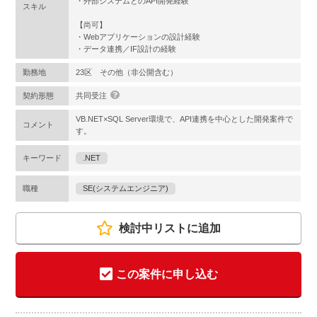
・外部システムとのAPI開発経験
スキル
【尚可】
・Webアプリケーションの設計経験
・データ連携／IF設計の経験
勤務地
23区 その他（非公開含む）
契約形態
共同受注
VB.NET×SQL Server環境で、API連携を中心とした開発案件で
コメント
す。
キーワード
.NET
職種
SE(システムエンジニア)
検討中リストに追加
この案件に申し込む