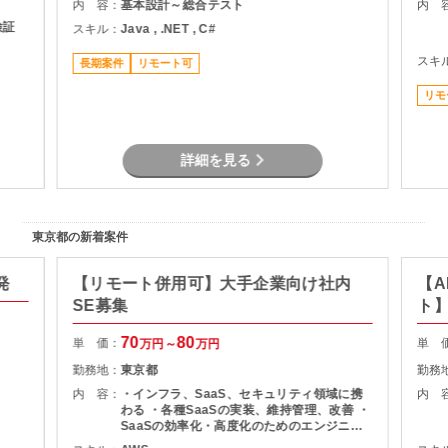
内 容：
基本設計～総合テスト
内 
検証
スキル：
Java , .NET , C#
スキ
長期案件
リモート可
リモ
詳細を見る
東京都の新着案件
発
【リモート併用可】大手企業向け社内
【A
SE募集
ト
70
80
単 価：
単 
万円～
万円
勤務地：
東京都
勤務
内 容：
・インフラ、SaaS、セキュリティ領域に携
内 
わる ・各種SaaSの実装、維持管理、改善 ・
SaaSの効率化・高度化のためのエンジニア
リング ・SaaSのシステム課題・障害に対す