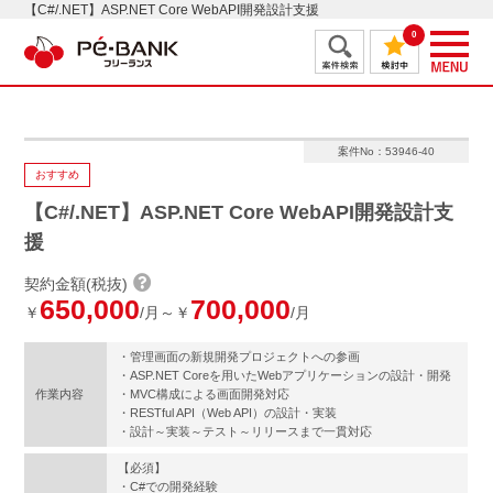
【C#/.NET】ASP.NET Core WebAPI開発設計支援
0
案件No：53946-40
おすすめ
【C#/.NET】ASP.NET Core WebAPI開発設計支
援
契約金額(税抜)
650,000
700,000
￥
/月～￥
/月
・管理画面の新規開発プロジェクトへの参画
・ASP.NET Coreを用いたWebアプリケーションの設計・開発
作業内容
・MVC構成による画面開発対応
・RESTful API（Web API）の設計・実装
・設計～実装～テスト～リリースまで一貫対応
【必須】
・C#での開発経験