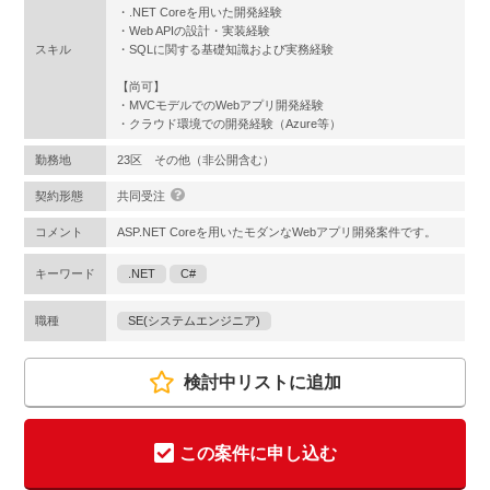
・.NET Coreを用いた開発経験
・Web APIの設計・実装経験
スキル
・SQLに関する基礎知識および実務経験
【尚可】
・MVCモデルでのWebアプリ開発経験
・クラウド環境での開発経験（Azure等）
勤務地
23区 その他（非公開含む）
契約形態
共同受注
コメント
ASP.NET Coreを用いたモダンなWebアプリ開発案件です。
キーワード
.NET
C#
職種
SE(システムエンジニア)
検討中リストに追加
この案件に申し込む