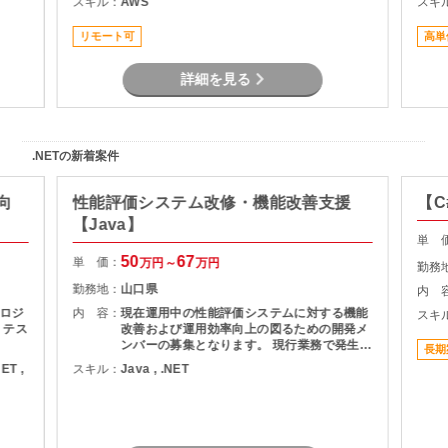
スキル：
AWS
スキ
る対策の計画と実装 ・社内NWやオンプレサ
ーバの運用保守 ・拠点のネットワーク配備担
リモート可
高単
当
詳細を見る
.NETの新着案件
向
性能評価システム改修・機能改善支援
【C
【Java】
単 
50
67
単 価：
万円～
万円
勤務
勤務地：
山口県
内 
ロジ
内 容：
現在運用中の性能評価システムに対する機能
スキ
、テス
改善および運用効率向上の図るための開発メ
ンバーの募集となります。 現行業務で発生し
長期
ている課題を整理し、機能追加を実現しま
NET ,
スキル：
Java , .NET
す。