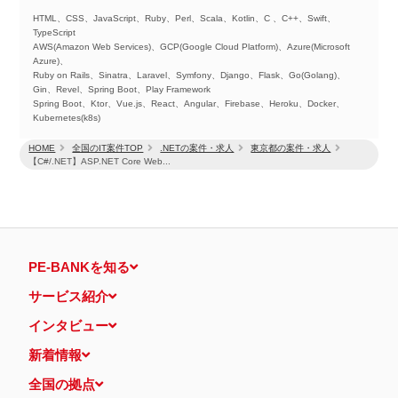
HTML、CSS、JavaScript、Ruby、Perl、Scala、Kotlin、C 、C++、Swift、
TypeScript
AWS(Amazon Web Services)、GCP(Google Cloud Platform)、Azure(Microsoft
Azure)、
Ruby on Rails、Sinatra、Laravel、Symfony、Django、Flask、Go(Golang)、
Gin、Revel、Spring Boot、Play Framework
Spring Boot、Ktor、Vue.js、React、Angular、Firebase、Heroku、Docker、
Kubernetes(k8s)
HOME
全国のIT案件TOP
.NETの案件・求人
東京都の案件・求人
【C#/.NET】ASP.NET Core Web...
PE-BANKを知る
サービス紹介
インタビュー
新着情報
全国の拠点