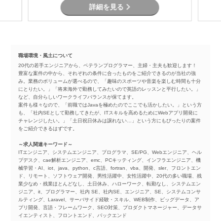
詳細を見る
職場環境・風土について
20代の若手エンジニアから、ベテランプログラマー、主婦・主夫も歓迎します！
豊富な案件の中から、それぞれの条件に合ったものをご紹介できるのが当社の強
み。業務のボリュームが選べるので、「趣味のスポーツや音楽を楽しむ時間も十分
にとりたい。」「将来海外で勤務してみたいので英語のレッスンと平行したい。」
など、自分らしいワークライフバランスが保てます。
案件も様々なので、「前職ではJavaを極めたのでここでも活かしたい。」という方
も、「社内SEとして勤務してきたが、ITスキルを高めるためにWebアプリ開発に
チャレンジしたい。」「土日祝日休みは譲れない…」という方にもぴったりの案件
をご紹介できるはずです。
～求人関連キーワード～
ITエンジニア、システムエンジニア、プログラマ、SE/PG、Webエンジニア、ヘル
プデスク、cae解析エンジニア、emc、PCキッティング、インフラエンジニア、機
械学習・AI、iot、java、python、c言語、fortran、vba、開発、sler、フロントエン
ド、リモート、ソフトウェア開発、男性活躍中、女性活躍中、20代の多い職場、残
業少なめ・残業ほとんどなし、土日休み、ハローワーク、転勤なし、システムエン
ジニア、it、プログラマー、社内 SE、社内SE、エンジニア、SE、システムコンサ
ルティング、Laravel、サーバサイド経験・スキル、WEB制作、ビッグデータ、ア
プリ開発、言語・フレームワーク、SEO対策、プロダクトマネージャー、データサ
イエンティスト、フロントエンド、バックエンド