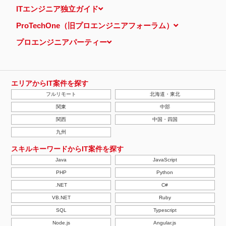
ITエンジニア独立ガイド
ProTechOne（旧プロエンジニアフォーラム）
プロエンジニアパーティー
エリアからIT案件を探す
フルリモート
北海道・東北
関東
中部
関西
中国・四国
九州
スキルキーワードからIT案件を探す
Java
JavaScript
PHP
Python
.NET
C#
VB.NET
Ruby
SQL
Typescript
Node.js
Angular.js