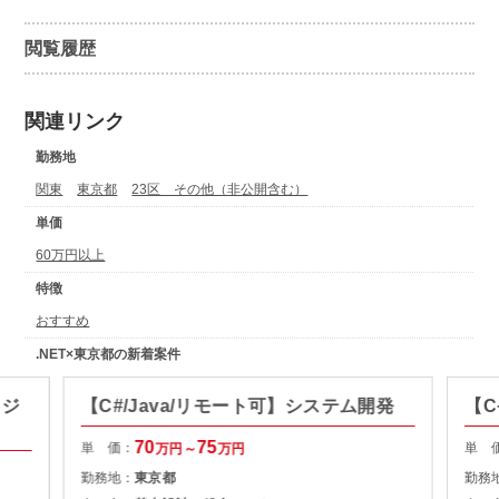
閲覧履歴
関連リンク
勤務地
関東
東京都
23区 その他（非公開含む）
単価
60万円以上
特徴
おすすめ
.NET×東京都の新着案件
ロジ
【C#/Java/リモート可】システム開発
【C
70
75
単 価：
単 
万円～
万円
勤務地：
東京都
勤務