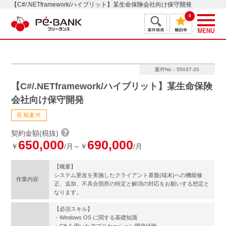
【C#/.NETframework/ハイブリット】某生命保険会社向け保守開発
0
案件No：55037-20
【C#/.NETframework/ハイブリット】某生命保険
会社向け保守開発
長期案件
契約金額(税抜)
650,000
690,000
￥
/月～￥
/月
【概要】
システム更改を実施したクライアント基盤(端末)への機能修
作業内容
正、追加、不具合箇所の特定と解消の対応をお願いする想定と
なります。
【必須スキル】
・Windows OS に関する基礎知識