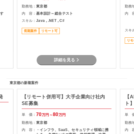
勤務地：
東京都
勤務
す
内 容：
基本設計～総合テスト
内 
スキル：
Java , .NET , C#
スキ
長期案件
リモート可
リモ
詳細を見る
東京都の新着案件
発
【リモート併用可】大手企業向け社内
【A
SE募集
ト
70
80
単 価：
単 
万円～
万円
勤務地：
東京都
勤務
内 容：
・インフラ、SaaS、セキュリティ領域に携
内 