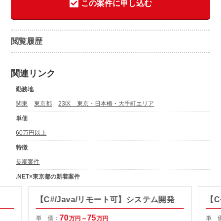
この案件に申し込む
閲覧履歴
関連リンク
勤務地
関東
東京都
23区 東京・日本橋・大手町エリア
単価
60万円以上
特徴
長期案件
.NET×東京都の新着案件
【C#/Java/リモート可】システム開発
【C
70
75
単 価：
単 
万円～
万円