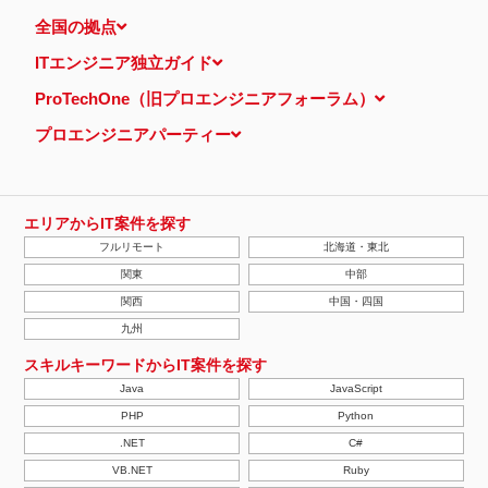
全国の拠点
ITエンジニア独立ガイド
ProTechOne（旧プロエンジニアフォーラム）
プロエンジニアパーティー
エリアからIT案件を探す
フルリモート
北海道・東北
関東
中部
関西
中国・四国
九州
スキルキーワードからIT案件を探す
Java
JavaScript
PHP
Python
.NET
C#
VB.NET
Ruby