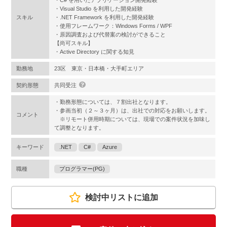
・C# を用いたアプリケーション開発経験
・Visual Studio を利用した開発経験
スキル
・.NET Framework を利用した開発経験
・使用フレームワーク：Windows Forms / WPF
・原因調査および代替案の検討ができること
【尚可スキル】
・Active Directory に関する知見
勤務地
23区 東京・日本橋・大手町エリア
契約形態
共同受注
・勤務形態については、７割出社となります。
・参画当初（２～３ヶ月）は、出社での対応をお願いします。
コメント
※リモート併用時期については、現場での案件状況を加味し
て調整となります。
キーワード
.NET
C#
Azure
職種
プログラマー(PG)
検討中リストに追加