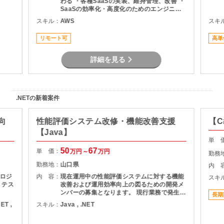
わる ・各種SaaSの実装、維持管理、改善 ・
SaaSの効率化・高度化のためのエンジニア
リング ・SaaSのシステム課題・障害に対す
スキル：
AWS
スキ
る対策の計画と実装 ・社内NWやオンプレサ
ーバの運用保守 ・拠点のネットワーク配備担
リモート可
高単
当
詳細を見る
.NETの新着案件
向
性能評価システム改修・機能改善支援
【C
【Java】
単 
50
67
単 価：
万円～
万円
勤務
勤務地：
山口県
内 
ロジ
内 容：
現在運用中の性能評価システムに対する機能
スキ
、テス
改善および運用効率向上の図るための開発メ
ンバーの募集となります。 現行業務で発生し
長期
ている課題を整理し、機能追加を実現しま
NET ,
スキル：
Java , .NET
す。