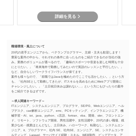
詳細を見る
職場環境・風土について
20代の若手エンジニアから、ベテランプログラマー、主婦・主夫も歓迎します！
豊富な案件の中から、それぞれの条件に合ったものをご紹介できるのが当社の強
み。業務のボリュームが選べるので、「趣味のスポーツや音楽を楽しむ時間も十分
にとりたい。」「将来海外で勤務してみたいので英語のレッスンと平行したい。」
など、自分らしいワークライフバランスが保てます。
案件も様々なので、「前職ではJavaを極めたのでここでも活かしたい。」という方
も、「社内SEとして勤務してきたが、ITスキルを高めるためにWebアプリ開発に
チャレンジしたい。」「土日祝日休みは譲れない…」という方にもぴったりの案件
をご紹介できるはずです。
～求人関連キーワード～
ITエンジニア、システムエンジニア、プログラマ、SE/PG、Webエンジニア、ヘル
プデスク、cae解析エンジニア、emc、PCキッティング、インフラエンジニア、機
械学習・AI、iot、java、python、c言語、fortran、vba、開発、sler、フロントエン
ド、リモート、ソフトウェア開発、男性活躍中、女性活躍中、20代の多い職場、残
業少なめ・残業ほとんどなし、土日休み、ハローワーク、転勤なし、システムエン
ジニア、it、プログラマー、社内 SE、社内SE、エンジニア、SE、システムコンサ
ルティング、Laravel、サーバサイド経験・スキル、WEB制作、ビッグデータ、ア