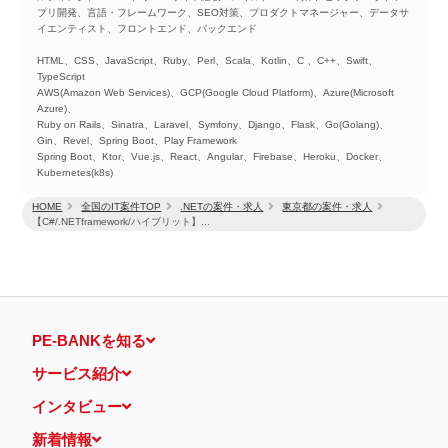
プリ開発、言語・フレームワーク、SEO対策、プロダクトマネージャー、データサ
イエンティスト、フロントエンド、バックエンド
HTML、CSS、JavaScript、Ruby、Perl、Scala、Kotlin、C 、C++、Swift、
TypeScript
AWS(Amazon Web Services)、GCP(Google Cloud Platform)、Azure(Microsoft
Azure)、
Ruby on Rails、Sinatra、Laravel、Symfony、Django、Flask、Go(Golang)、
Gin、Revel、Spring Boot、Play Framework
Spring Boot、Ktor、Vue.js、React、Angular、Firebase、Heroku、Docker、
Kubernetes(k8s)
HOME
全国のIT案件TOP
.NETの案件・求人
東京都の案件・求人
【C#/.NETframework/ハイブリット】...
PE-BANKを知る
サービス紹介
インタビュー
新着情報