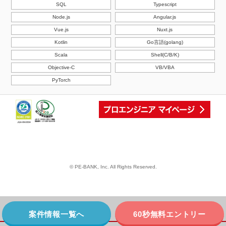
SQL
Typescript
Node.js
Angular.js
Vue.js
Nuxt.js
Kotlin
Go言語(golang)
Scala
Shell(C/B/K)
Objective-C
VB/VBA
PyTorch
© PE-BANK, Inc. All Rights Reserved.
案件情報一覧へ
60秒無料エントリー