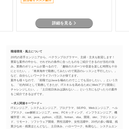
担当者オススメ案件
詳細を見る
職場環境・風土について
20代の若手エンジニアから、ベテランプログラマー、主婦・主夫も歓迎します！
豊富な案件の中から、それぞれの条件に合ったものをご紹介できるのが当社の強
み。業務のボリュームが選べるので、「趣味のスポーツや音楽を楽しむ時間も十分
にとりたい。」「将来海外で勤務してみたいので英語のレッスンと平行したい。」
など、自分らしいワークライフバランスが保てます。
案件も様々なので、「前職ではJavaを極めたのでここでも活かしたい。」という方
も、「社内SEとして勤務してきたが、ITスキルを高めるためにWebアプリ開発に
チャレンジしたい。」「土日祝日休みは譲れない…」という方にもぴったりの案件
をご紹介できるはずです。
～求人関連キーワード～
ITエンジニア、システムエンジニア、プログラマ、SE/PG、Webエンジニア、ヘル
プデスク、cae解析エンジニア、emc、PCキッティング、インフラエンジニア、機
械学習・AI、iot、java、python、c言語、fortran、vba、開発、sler、フロントエン
ド、リモート、ソフトウェア開発、男性活躍中、女性活躍中、20代の多い職場、残
業少なめ・残業ほとんどなし、土日休み、ハローワーク、転勤なし、システムエン