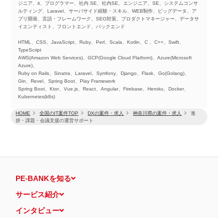
ジニア、it、プログラマー、社内 SE、社内SE、エンジニア、SE、システムコンサ
ルティング、Laravel、サーバサイド経験・スキル、WEB制作、ビッグデータ、ア
プリ開発、言語・フレームワーク、SEO対策、プロダクトマネージャー、データサ
イエンティスト、フロントエンド、バックエンド
HTML、CSS、JavaScript、Ruby、Perl、Scala、Kotlin、C 、C++、Swift、
TypeScript
AWS(Amazon Web Services)、GCP(Google Cloud Platform)、Azure(Microsoft
Azure)、
Ruby on Rails、Sinatra、Laravel、Symfony、Django、Flask、Go(Golang)、
Gin、Revel、Spring Boot、Play Framework
Spring Boot、Ktor、Vue.js、React、Angular、Firebase、Heroku、Docker、
Kubernetes(k8s)
HOME
全国のIT案件TOP
DXの案件・求人
神奈川県の案件・求人
進
捗・課題・会議支援の運営サポート
PE-BANKを知る
サービス紹介
インタビュー