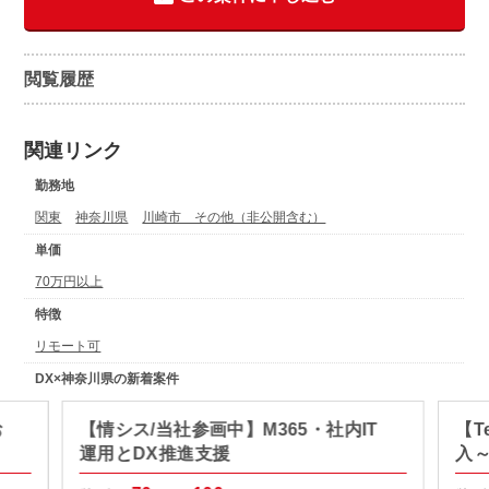
閲覧履歴
関連リンク
勤務地
関東
神奈川県
川崎市 その他（非公開含む）
単価
70万円以上
特徴
リモート可
DX×神奈川県の新着案件
お
【情シス/当社参画中】M365・社内IT
【T
運用とDX推進支援
入