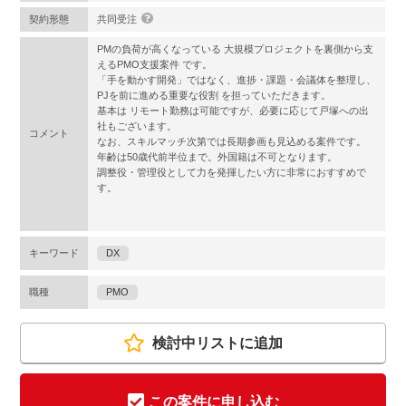
契約形態
共同受注
PMの負荷が高くなっている 大規模プロジェクトを裏側から支
えるPMO支援案件 です。
「手を動かす開発」ではなく、進捗・課題・会議体を整理し、
PJを前に進める重要な役割 を担っていただきます。
基本は リモート勤務は可能ですが、必要に応じて戸塚への出
社もございます。
コメント
なお、スキルマッチ次第では長期参画も見込める案件です。
年齢は50歳代前半位まで。外国籍は不可となります。
調整役・管理役として力を発揮したい方に非常におすすめで
す。
キーワード
DX
職種
PMO
検討中リストに追加
この案件に申し込む