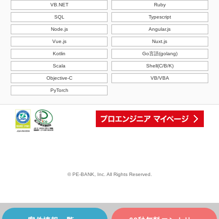
VB.NET
Ruby
SQL
Typescript
Node.js
Angular.js
Vue.js
Nuxt.js
Kotlin
Go言語(golang)
Scala
Shell(C/B/K)
Objective-C
VB/VBA
PyTorch
© PE-BANK, Inc. All Rights Reserved.