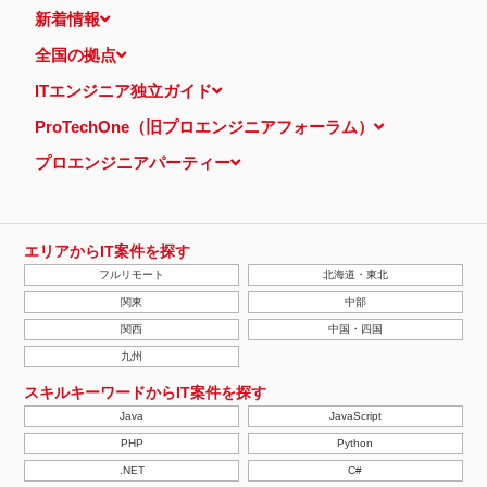
新着情報
全国の拠点
ITエンジニア独立ガイド
ProTechOne（旧プロエンジニアフォーラム）
プロエンジニアパーティー
エリアからIT案件を探す
フルリモート
北海道・東北
関東
中部
関西
中国・四国
九州
スキルキーワードからIT案件を探す
Java
JavaScript
PHP
Python
.NET
C#