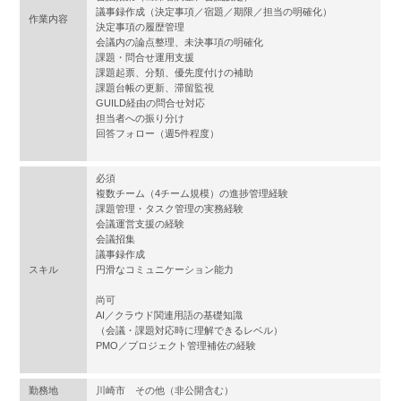
議事録作成（決定事項／宿題／期限／担当の明確化）
作業内容
決定事項の履歴管理
会議内の論点整理、未決事項の明確化
課題・問合せ運用支援
課題起票、分類、優先度付けの補助
課題台帳の更新、滞留監視
GUILD経由の問合せ対応
担当者への振り分け
回答フォロー（週5件程度）
必須
複数チーム（4チーム規模）の進捗管理経験
課題管理・タスク管理の実務経験
会議運営支援の経験
会議招集
議事録作成
スキル
円滑なコミュニケーション能力
尚可
AI／クラウド関連用語の基礎知識
（会議・課題対応時に理解できるレベル）
PMO／プロジェクト管理補佐の経験
勤務地
川崎市 その他（非公開含む）