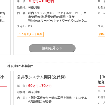
70
100
単 価：
単 
万円～
万円
勤務地：
神奈川県
勤務
般を
内 容：
社内システム(M365、ファイルサーバー、生
内 
えて
産管理/会計/品質管理)の運用・保守
理の
Windowsサーバー/ネットワーク/Oracle DB
・領収
などインフラ運用 セキュリティ対応、リスク
スキル：
DX
スキ
ス制
管理 情報システム関連のポリシー整備 社内
ヘルプデスク、ユーザー教育 メンバー指導・
１０月スタート案件
担当
育成 将来的な情報戦略企画・設計への関与
詳細を見る
神奈川県の新着案件
蔵小
公共系システム開発(交代枠)
【J
追
60
70
単 価：
万円～
万円
単 
勤務地：
神奈川県
勤務
内 容：
・設計工程から一連の工程を担当 ・システム
の理解能力が必要
内 