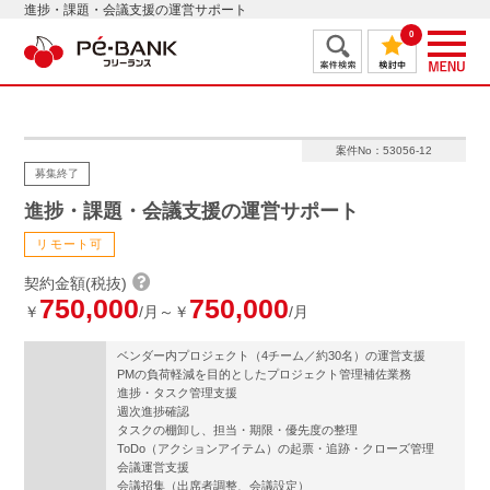
進捗・課題・会議支援の運営サポート
0
案件No：53056-12
募集終了
進捗・課題・会議支援の運営サポート
リモート可
契約金額(税抜)
750,000
750,000
￥
/月～￥
/月
ベンダー内プロジェクト（4チーム／約30名）の運営支援
PMの負荷軽減を目的としたプロジェクト管理補佐業務
進捗・タスク管理支援
週次進捗確認
タスクの棚卸し、担当・期限・優先度の整理
ToDo（アクションアイテム）の起票・追跡・クローズ管理
会議運営支援
会議招集（出席者調整、会議設定）