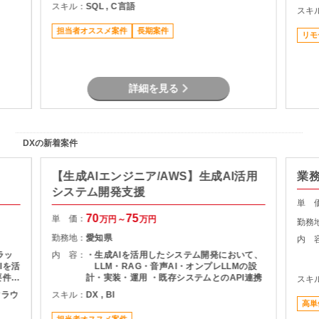
スキル：
SQL , C言語
スキ
担当者オススメ案件
長期案件
リモ
詳細を見る
DXの新着案件
【生成AIエンジニア/AWS】生成AI活用
業
システム開発支援
単 
70
75
単 価：
万円～
万円
勤務
勤務地：
愛知県
内 
ラッ
内 容：
・生成AIを活用したシステム開発において、
Iを活
LLM・RAG・音声AI・オンプレLLMの設
要件に
計・実装・運用 ・既存システムとのAPI連携
スキ
 ・
ククラウ
スキル：
DX , BI
取りま
高単
よる検