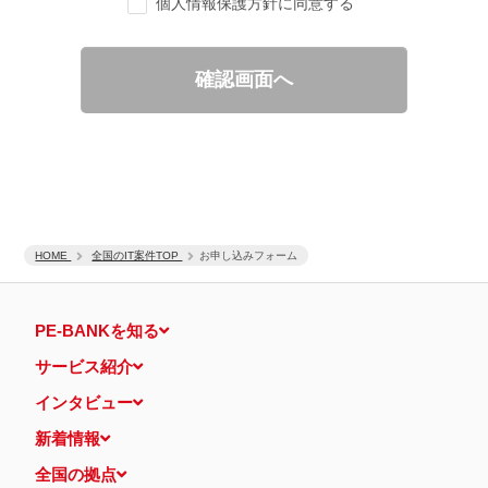
個人情報保護方針に同意する
ご要望の分析、各種統計データの算出と分析
適性診断等の実施
当社運営のウェブサイト訪問前にクリックされている広告の情
報（クリック日や広告掲載サイトなど）を取得のうえ、情報と
確認画面へ
照合して広告効果を測定
個人情報の第三者提供について
取得した個人情報は法令等による場合を除いて第三者に提供するこ
とはありません。
個人情報の取扱いの委託について
取得した個人情報の取扱いの全部又は、一部を、利用目的の範囲内
で委託することがあります。
保有個人データの開示等および問い合わせ窓口について
ご本人からの求めにより、当社が保有する保有個人データの利用目
HOME
的の通知・開示・内容の訂正・追加または削除・利用の停止・消去
全国のIT案件TOP
お申し込みフォーム
および第三者への提供の停止（「開示等」といいます。）に応じま
す。
開示等に応ずる窓口は、下記 個人情報相談窓口になります。
PE-BANKを知る
認定個人情報保護団体の名称および、苦情の解決の申出先
認定個人情報保護団体の名称
サービス紹介
一般社団法人日本個人情報管理協会（JAPiCO）
苦情の解決の申出先
インタビュー
相談・苦情受付窓口
住所 〒108-0074 東京都港区高輪二丁目15番8号 グレイスビ
新着情報
ル泉岳寺前
TEL： 03-6311-7161 FAX： 03-4415-2032
全国の拠点
本人が容易に認識できない方法による個人情報の取得