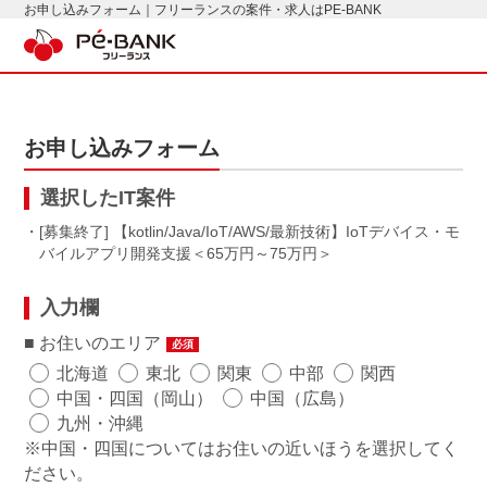
お申し込みフォーム｜フリーランスの案件・求人はPE-BANK
お申し込みフォーム
選択したIT案件
・[募集終了] 【kotlin/Java/IoT/AWS/最新技術】IoTデバイス・モ
バイルアプリ開発支援
65万円～75万円
入力欄
お住いのエリア
必須
北海道
東北
関東
中部
関西
中国・四国（岡山）
中国（広島）
九州・沖縄
※中国・四国についてはお住いの近いほうを選択してく
ださい。