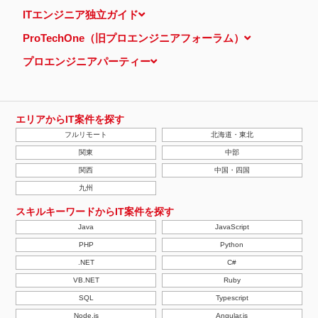
当ウェブサイトでは、広告配信事業者が提供するプログラムを利用
ITエンジニア独立ガイド
し、特定のサイトにおいて行動ターゲティング広告（サイト閲覧情
報などをもとにユーザーの興味・関心にあわせて広告を配信する広
ProTechOne（旧プロエンジニアフォーラム）
告手法）を行っております。 その際、ユーザーのサイト訪問履歴
情報を採取するためCookieを使用しています（ただし、個人を特
プロエンジニアパーティー
定・識別できるような情報は一切含まれておりません）。
個人情報の安全管理措置について
取得した個人情報については、漏洩、減失またはき損の防止と是
正、その他個人情報の安全管理のために必要かつ適切な措置を講じ
ます。
エリアからIT案件を探す
当社の個人情報の取扱いに関する苦情、相談等の問合せ先
フルリモート
北海道・東北
株式会社ＰＥ－ＢＡＮＫ 個人情報相談窓口
FAX：03-3446-4180
関東
中部
Email：
privacy@mcea.co.jp
関西
中国・四国
【2019年10月7日 改訂】
九州
スキルキーワードからIT案件を探す
Java
JavaScript
PHP
Python
.NET
C#
VB.NET
Ruby
SQL
Typescript
Node.js
Angular.js