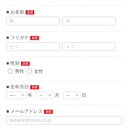
お名前
必須
フリガナ
必須
性別
必須
男性
女性
生年月日
必須
年
月
日
メールアドレス
必須