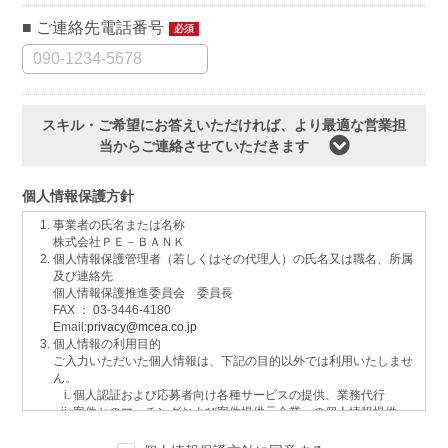
ご連絡先電話番号
必須
スキル・ご希望にお答えいただければ、より最適な営業担
当からご連絡させていただきます
個人情報保護方針
事業者の氏名または名称
株式会社ＰＥ－ＢＡＮＫ
個人情報保護管理者（若しくはその代理人）の氏名又は職名、所属
及び連絡先
個人情報保護推進委員会 委員長
FAX ： 03-3446-4180
Email:
privacy@mcea.co.jp
個人情報の利用目的
ご入力いただいた個人情報は、下記の目的以外では利用いたしませ
ん。
個人認証および応募者向け各種サービスの提供、業務代行
案件とのマッチングおよび案件提供元企業への個人情報提供
イベントおよび各種お知らせ等の情報配信
サービスに関するご意見、お問い合わせへの回答