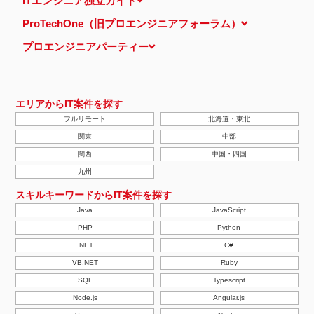
ITエンジニア独立ガイド
し、特定のサイトにおいて行動ターゲティング広告（サイト閲覧情
報などをもとにユーザーの興味・関心にあわせて広告を配信する広
ProTechOne（旧プロエンジニアフォーラム）
告手法）を行っております。 その際、ユーザーのサイト訪問履歴
情報を採取するためCookieを使用しています（ただし、個人を特
プロエンジニアパーティー
定・識別できるような情報は一切含まれておりません）。
個人情報の安全管理措置について
取得した個人情報については、漏洩、減失またはき損の防止と是
正、その他個人情報の安全管理のために必要かつ適切な措置を講じ
ます。
エリアからIT案件を探す
当社の個人情報の取扱いに関する苦情、相談等の問合せ先
フルリモート
北海道・東北
株式会社ＰＥ－ＢＡＮＫ 個人情報相談窓口
FAX：03-3446-4180
関東
中部
Email：
privacy@mcea.co.jp
関西
中国・四国
【2019年10月7日 改訂】
九州
スキルキーワードからIT案件を探す
Java
JavaScript
PHP
Python
.NET
C#
VB.NET
Ruby
SQL
Typescript
Node.js
Angular.js