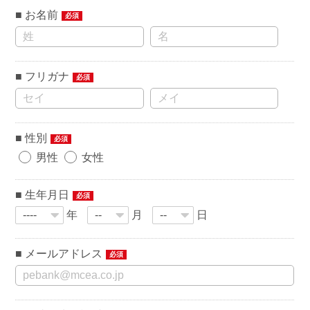
お名前
必須
フリガナ
必須
性別
必須
男性
女性
生年月日
必須
年
月
日
メールアドレス
必須