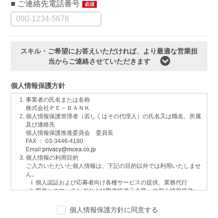
ご連絡先電話番号
必須
スキル・ご希望にお答えいただければ、より最適な営業担
当からご連絡させていただきます
個人情報保護方針
事業者の氏名または名称
株式会社ＰＥ－ＢＡＮＫ
個人情報保護管理者（若しくはその代理人）の氏名又は職名、所属
及び連絡先
個人情報保護推進委員会 委員長
FAX ： 03-3446-4180
Email:
privacy@mcea.co.jp
個人情報の利用目的
ご入力いただいた個人情報は、下記の目的以外では利用いたしませ
ん。
個人認証および応募者向け各種サービスの提供、業務代行
案件とのマッチングおよび案件提供元企業への個人情報提供
イベントおよび各種お知らせ等の情報配信
サービスに関するご意見、お問い合わせへの回答
個人情報保護方針に同意する
ご要望の分析、各種統計データの算出と分析