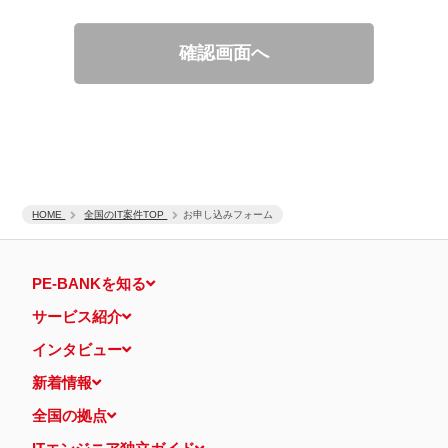
適性診断等の実施
当社運営のウェブサイト訪問前にクリックされている広告の情
報（クリック日や広告掲載サイトなど）を取得のうえ、情報と
確認画面へ
照合して広告効果を測定
個人情報の第三者提供について
取得した個人情報は法令等による場合を除いて第三者に提供するこ
とはありません。
個人情報の取扱いの委託について
取得した個人情報の取扱いの全部又は、一部を、利用目的の範囲内
で委託することがあります。
保有個人データの開示等および問い合わせ窓口について
ご本人からの求めにより、当社が保有する保有個人データの利用目
HOME
的の通知・開示・内容の訂正・追加または削除・利用の停止・消去
全国のIT案件TOP
お申し込みフォーム
および第三者への提供の停止（「開示等」といいます。）に応じま
す。
開示等に応ずる窓口は、下記 個人情報相談窓口になります。
PE-BANKを知る
認定個人情報保護団体の名称および、苦情の解決の申出先
認定個人情報保護団体の名称
サービス紹介
一般社団法人日本個人情報管理協会（JAPiCO）
苦情の解決の申出先
インタビュー
相談・苦情受付窓口
住所 〒108-0074 東京都港区高輪二丁目15番8号 グレイスビ
新着情報
ル泉岳寺前
TEL： 03-6311-7161 FAX： 03-4415-2032
全国の拠点
本人が容易に認識できない方法による個人情報の取得
当ウェブサイトでは、広告配信事業者が提供するプログラムを利用