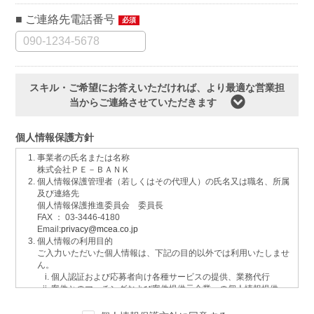
ご連絡先電話番号
必須
スキル・ご希望にお答えいただければ、より最適な営業担
当からご連絡させていただきます
個人情報保護方針
事業者の氏名または名称
株式会社ＰＥ－ＢＡＮＫ
個人情報保護管理者（若しくはその代理人）の氏名又は職名、所属
及び連絡先
個人情報保護推進委員会 委員長
FAX ： 03-3446-4180
Email:
privacy@mcea.co.jp
個人情報の利用目的
ご入力いただいた個人情報は、下記の目的以外では利用いたしませ
ん。
個人認証および応募者向け各種サービスの提供、業務代行
案件とのマッチングおよび案件提供元企業への個人情報提供
イベントおよび各種お知らせ等の情報配信
サービスに関するご意見、お問い合わせへの回答