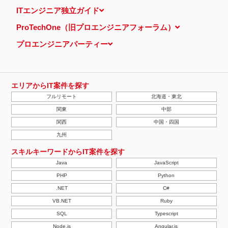
当ウェブサイトでは、広告配信事業者が提供するプログラムを利用
ITエンジニア独立ガイド
し、特定のサイトにおいて行動ターゲティング広告（サイト閲覧情
報などをもとにユーザーの興味・関心にあわせて広告を配信する広
ProTechOne（旧プロエンジニアフォーラム）
告手法）を行っております。 その際、ユーザーのサイト訪問履歴
情報を採取するためCookieを使用しています（ただし、個人を特
プロエンジニアパーティー
定・識別できるような情報は一切含まれておりません）。
個人情報の安全管理措置について
取得した個人情報については、漏洩、減失またはき損の防止と是
正、その他個人情報の安全管理のために必要かつ適切な措置を講じ
ます。
エリアからIT案件を探す
当社の個人情報の取扱いに関する苦情、相談等の問合せ先
フルリモート
北海道・東北
株式会社ＰＥ－ＢＡＮＫ 個人情報相談窓口
FAX：03-3446-4180
関東
中部
Email：
privacy@mcea.co.jp
関西
中国・四国
【2019年10月7日 改訂】
九州
スキルキーワードからIT案件を探す
Java
JavaScript
PHP
Python
.NET
C#
VB.NET
Ruby
SQL
Typescript
Node.js
Angular.js