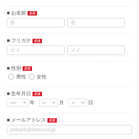
お名前
必須
フリガナ
必須
性別
必須
男性
女性
生年月日
必須
年
月
日
メールアドレス
必須