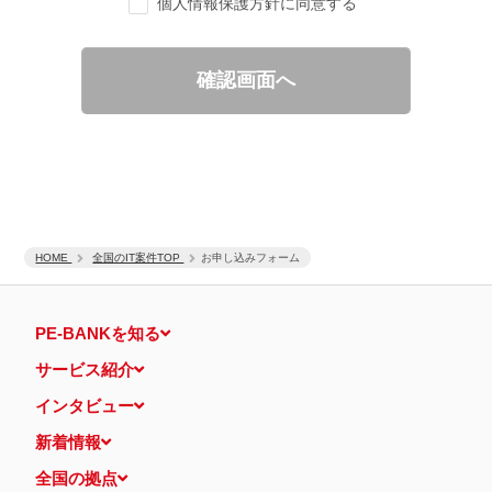
個人情報保護方針に同意する
ご要望の分析、各種統計データの算出と分析
適性診断等の実施
当社運営のウェブサイト訪問前にクリックされている広告の情
報（クリック日や広告掲載サイトなど）を取得のうえ、情報と
確認画面へ
照合して広告効果を測定
個人情報の第三者提供について
取得した個人情報は法令等による場合を除いて第三者に提供するこ
とはありません。
個人情報の取扱いの委託について
取得した個人情報の取扱いの全部又は、一部を、利用目的の範囲内
で委託することがあります。
保有個人データの開示等および問い合わせ窓口について
ご本人からの求めにより、当社が保有する保有個人データの利用目
HOME
的の通知・開示・内容の訂正・追加または削除・利用の停止・消去
全国のIT案件TOP
お申し込みフォーム
および第三者への提供の停止（「開示等」といいます。）に応じま
す。
開示等に応ずる窓口は、下記 個人情報相談窓口になります。
PE-BANKを知る
認定個人情報保護団体の名称および、苦情の解決の申出先
認定個人情報保護団体の名称
サービス紹介
一般社団法人日本個人情報管理協会（JAPiCO）
苦情の解決の申出先
インタビュー
相談・苦情受付窓口
住所 〒108-0074 東京都港区高輪二丁目15番8号 グレイスビ
新着情報
ル泉岳寺前
TEL： 03-6311-7161 FAX： 03-4415-2032
全国の拠点
本人が容易に認識できない方法による個人情報の取得