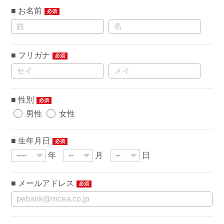
お名前
必須
フリガナ
必須
性別
必須
男性
女性
生年月日
必須
年
月
日
メールアドレス
必須