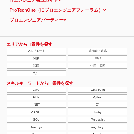
ITエンジニア独立ガイド
し、特定のサイトにおいて行動ターゲティング広告（サイト閲覧情
報などをもとにユーザーの興味・関心にあわせて広告を配信する広
ProTechOne（旧プロエンジニアフォーラム）
告手法）を行っております。 その際、ユーザーのサイト訪問履歴
情報を採取するためCookieを使用しています（ただし、個人を特
プロエンジニアパーティー
定・識別できるような情報は一切含まれておりません）。
個人情報の安全管理措置について
取得した個人情報については、漏洩、減失またはき損の防止と是
正、その他個人情報の安全管理のために必要かつ適切な措置を講じ
ます。
エリアからIT案件を探す
当社の個人情報の取扱いに関する苦情、相談等の問合せ先
フルリモート
北海道・東北
株式会社ＰＥ－ＢＡＮＫ 個人情報相談窓口
FAX：03-3446-4180
関東
中部
Email：
privacy@mcea.co.jp
関西
中国・四国
【2019年10月7日 改訂】
九州
スキルキーワードからIT案件を探す
Java
JavaScript
PHP
Python
.NET
C#
VB.NET
Ruby
SQL
Typescript
Node.js
Angular.js