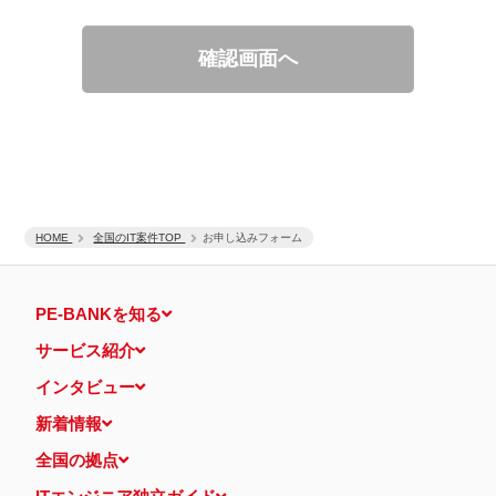
適性診断等の実施
当社運営のウェブサイト訪問前にクリックされている広告の情
報（クリック日や広告掲載サイトなど）を取得のうえ、情報と
確認画面へ
照合して広告効果を測定
個人情報の第三者提供について
取得した個人情報は法令等による場合を除いて第三者に提供するこ
とはありません。
個人情報の取扱いの委託について
取得した個人情報の取扱いの全部又は、一部を、利用目的の範囲内
で委託することがあります。
保有個人データの開示等および問い合わせ窓口について
ご本人からの求めにより、当社が保有する保有個人データの利用目
HOME
的の通知・開示・内容の訂正・追加または削除・利用の停止・消去
全国のIT案件TOP
お申し込みフォーム
および第三者への提供の停止（「開示等」といいます。）に応じま
す。
開示等に応ずる窓口は、下記 個人情報相談窓口になります。
PE-BANKを知る
認定個人情報保護団体の名称および、苦情の解決の申出先
認定個人情報保護団体の名称
サービス紹介
一般社団法人日本個人情報管理協会（JAPiCO）
苦情の解決の申出先
インタビュー
相談・苦情受付窓口
住所 〒108-0074 東京都港区高輪二丁目15番8号 グレイスビ
新着情報
ル泉岳寺前
TEL： 03-6311-7161 FAX： 03-4415-2032
全国の拠点
本人が容易に認識できない方法による個人情報の取得
当ウェブサイトでは、広告配信事業者が提供するプログラムを利用