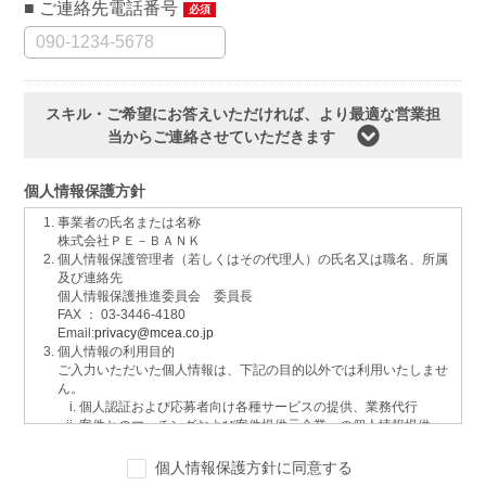
ご連絡先電話番号
必須
スキル・ご希望にお答えいただければ、より最適な営業担
当からご連絡させていただきます
個人情報保護方針
事業者の氏名または名称
株式会社ＰＥ－ＢＡＮＫ
個人情報保護管理者（若しくはその代理人）の氏名又は職名、所属
及び連絡先
個人情報保護推進委員会 委員長
FAX ： 03-3446-4180
Email:
privacy@mcea.co.jp
個人情報の利用目的
ご入力いただいた個人情報は、下記の目的以外では利用いたしませ
ん。
個人認証および応募者向け各種サービスの提供、業務代行
案件とのマッチングおよび案件提供元企業への個人情報提供
イベントおよび各種お知らせ等の情報配信
サービスに関するご意見、お問い合わせへの回答
個人情報保護方針に同意する
ご要望の分析、各種統計データの算出と分析