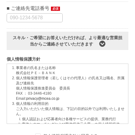
ご連絡先電話番号
必須
スキル・ご希望にお答えいただければ、より最適な営業担
当からご連絡させていただきます
個人情報保護方針
事業者の氏名または名称
株式会社ＰＥ－ＢＡＮＫ
個人情報保護管理者（若しくはその代理人）の氏名又は職名、所属
及び連絡先
個人情報保護推進委員会 委員長
FAX ： 03-3446-4180
Email:
privacy@mcea.co.jp
個人情報の利用目的
ご入力いただいた個人情報は、下記の目的以外では利用いたしませ
ん。
個人認証および応募者向け各種サービスの提供、業務代行
案件とのマッチングおよび案件提供元企業への個人情報提供
イベントおよび各種お知らせ等の情報配信
サービスに関するご意見、お問い合わせへの回答