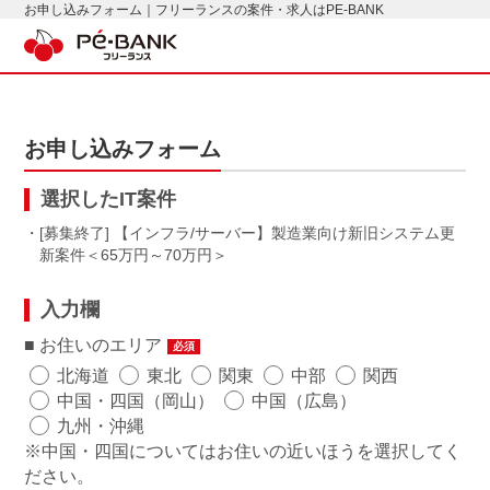
お申し込みフォーム｜フリーランスの案件・求人はPE-BANK
お申し込みフォーム
選択したIT案件
・[募集終了] 【インフラ/サーバー】製造業向け新旧システム更
新案件
65万円～70万円
入力欄
お住いのエリア
必須
北海道
東北
関東
中部
関西
中国・四国（岡山）
中国（広島）
九州・沖縄
※中国・四国についてはお住いの近いほうを選択してく
ださい。