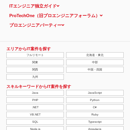
当ウェブサイトでは、広告配信事業者が提供するプログラムを利用
ITエンジニア独立ガイド
し、特定のサイトにおいて行動ターゲティング広告（サイト閲覧情
報などをもとにユーザーの興味・関心にあわせて広告を配信する広
ProTechOne（旧プロエンジニアフォーラム）
告手法）を行っております。 その際、ユーザーのサイト訪問履歴
情報を採取するためCookieを使用しています（ただし、個人を特
プロエンジニアパーティー
定・識別できるような情報は一切含まれておりません）。
個人情報の安全管理措置について
取得した個人情報については、漏洩、減失またはき損の防止と是
正、その他個人情報の安全管理のために必要かつ適切な措置を講じ
ます。
エリアからIT案件を探す
当社の個人情報の取扱いに関する苦情、相談等の問合せ先
フルリモート
北海道・東北
株式会社ＰＥ－ＢＡＮＫ 個人情報相談窓口
FAX：03-3446-4180
関東
中部
Email：
privacy@mcea.co.jp
関西
中国・四国
【2019年10月7日 改訂】
九州
スキルキーワードからIT案件を探す
Java
JavaScript
PHP
Python
.NET
C#
VB.NET
Ruby
SQL
Typescript
Node.js
Angular.js