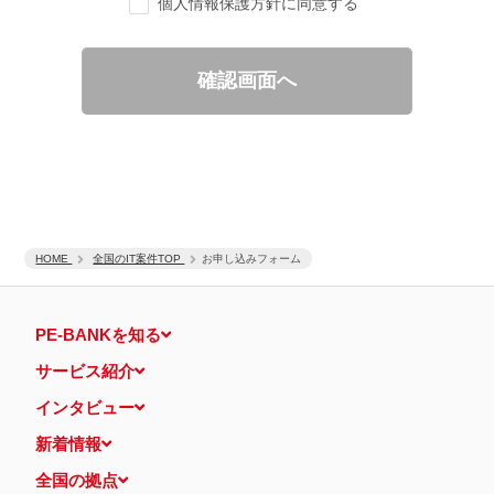
個人情報保護方針に同意する
ご要望の分析、各種統計データの算出と分析
適性診断等の実施
当社運営のウェブサイト訪問前にクリックされている広告の情
報（クリック日や広告掲載サイトなど）を取得のうえ、情報と
確認画面へ
照合して広告効果を測定
個人情報の第三者提供について
取得した個人情報は法令等による場合を除いて第三者に提供するこ
とはありません。
個人情報の取扱いの委託について
取得した個人情報の取扱いの全部又は、一部を、利用目的の範囲内
で委託することがあります。
保有個人データの開示等および問い合わせ窓口について
ご本人からの求めにより、当社が保有する保有個人データの利用目
HOME
的の通知・開示・内容の訂正・追加または削除・利用の停止・消去
全国のIT案件TOP
お申し込みフォーム
および第三者への提供の停止（「開示等」といいます。）に応じま
す。
開示等に応ずる窓口は、下記 個人情報相談窓口になります。
PE-BANKを知る
認定個人情報保護団体の名称および、苦情の解決の申出先
認定個人情報保護団体の名称
サービス紹介
一般社団法人日本個人情報管理協会（JAPiCO）
苦情の解決の申出先
インタビュー
相談・苦情受付窓口
住所 〒108-0074 東京都港区高輪二丁目15番8号 グレイスビ
新着情報
ル泉岳寺前
TEL： 03-6311-7161 FAX： 03-4415-2032
全国の拠点
本人が容易に認識できない方法による個人情報の取得