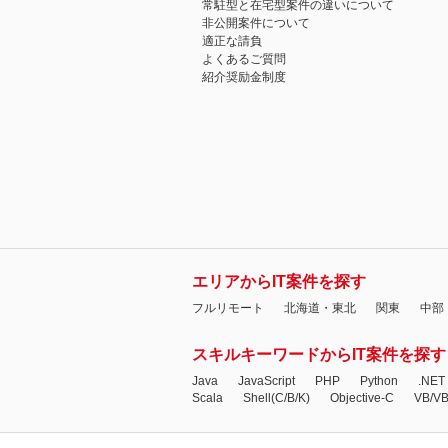
常駐型と在宅型案件の違いについて
非公開案件について
適正な請負
よくあるご質問
紹介奨励金制度
エリアからIT案件を探す
フルリモート
北海道・東北
関東
中部
スキルキーワードからIT案件を探す
Java
JavaScript
PHP
Python
.NET
Scala
Shell(C/B/K)
Objective-C
VB/V