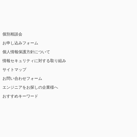
止・消去および第三者への提供の停止（「開
個別相談会
お申し込みフォーム
個人情報保護方針について
情報セキュリティに対する取り組み
ト閲覧情報などをもとにユーザーの興味・関
eを使用しています（ただし、個人を特定・識
サイトマップ
お問い合わせフォーム
を講じます。
エンジニアをお探しの企業様へ
おすすめキーワード
【2019年10月7日 改訂】