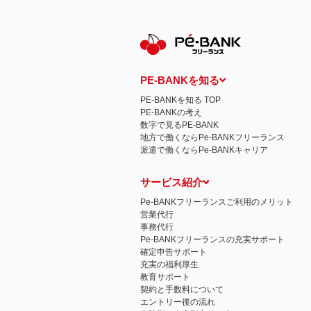
保有個人データの開示等および問い合わ
ご本人からの求めにより、当社が保有す
示等」といいます。）に応じます。
開示等に応ずる窓口は、下記 個人情報
認定個人情報保護団体の名称および、苦
認定個人情報保護団体の名称
一般社団法人日本個人情報管理協会（JAP
PE-BANKを知る
苦情の解決の申出先
相談・苦情受付窓口
PE-BANKを知る TOP
住所 〒108-0074 東京都港区高輪二
PE-BANKの考え
TEL： 03-6311-7161 FAX： 03-4415-2
数字で見るPE-BANK
本人が容易に認識できない方法による個
地方で働くならPe-BANKフリーランス
当ウェブサイトでは、広告配信事業者が
派遣で働くならPe-BANKキャリア
心にあわせて広告を配信する広告手法）を
別できるような情報は一切含まれており
個人情報の安全管理措置について
サービス紹介
取得した個人情報については、漏洩、減
当社の個人情報の取扱いに関する苦情、
Pe-BANKフリーランスご利用のメリット
株式会社ＰＥ－ＢＡＮＫ 個人情報相談
営業代行
FAX：03-3446-4180
事務代行
Email：
privacy@mcea.co.jp
Pe-BANKフリーランスの充実サポート
確定申告サポート
充実の福利厚生
教育サポート
契約と手数料について
エントリー後の流れ