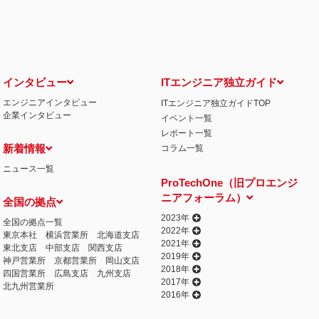
せ窓口について
る保有個人データの利用目的の通知・開示・内容の訂正・追加または削除・利用の停
相談窓口になります。
情の解決の申出先
iCO）
インタビュー
ITエンジニア独立ガイド
エンジニアインタビュー
ITエンジニア独立ガイドTOP
丁目15番8号 グレイスビル泉岳寺前
企業インタビュー
イベント一覧
032
人情報の取得
レポート一覧
提供するプログラムを利用し、特定のサイトにおいて行動ターゲティング広告（サイ
新着情報
コラム一覧
行っております。 その際、ユーザーのサイト訪問履歴情報を採取するためCooki
ニュース一覧
ません）。
ProTechOne（旧プロエンジ
失またはき損の防止と是正、その他個人情報の安全管理のために必要かつ適切な措置
ニアフォーラム）
全国の拠点
相談等の問合せ先
窓口
2023年
全国の拠点一覧
2022年
東京本社
横浜営業所
北海道支店
2021年
東北支店
中部支店
関西支店
2019年
神戸営業所
京都営業所
岡山支店
2018年
四国営業所
広島支店
九州支店
2017年
北九州営業所
2016年