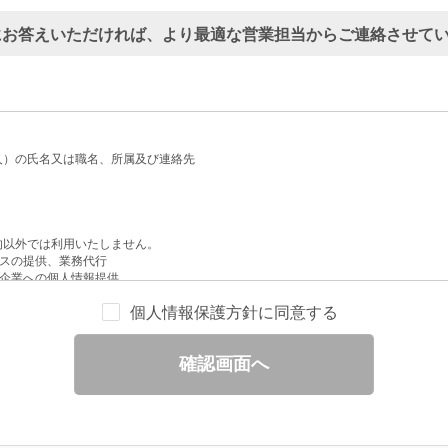
にお答えいただければ、より最適な営業担当からご連絡させて
人）の氏名又は職名、所属及び連絡先
的以外では利用いたしません。
スの提供、業務代行
企業への個人情報提供
配信
個人情報保護方針に同意する
せへの回答
と分析
確認画面へ
ックされている広告の情報（クリック日や広告掲載サイトなど）を取得のうえ、情
除いて第三者に提供することはありません。
一部を、利用目的の範囲内で委託することがあります。