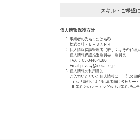
スキル・ご希望
個人情報保護方針
事業者の氏名または名称
株式会社ＰＥ－ＢＡＮＫ
個人情報保護管理者（若しくはその代理
個人情報保護推進委員会 委員長
FAX ： 03-3446-4180
Email:
privacy@mcea.co.jp
個人情報の利用目的
ご入力いただいた個人情報は、下記の目
個人認証および応募者向け各種サービ
案件とのマッチングおよび案件提供元
イベントおよび各種お知らせ等の情報
サービスに関するご意見、お問い合わ
ご要望の分析、各種統計データの算出
適性診断等の実施
当社運営のウェブサイト訪問前にクリ
個人情報の第三者提供について
取得した個人情報は法令等による場合を
個人情報の取扱いの委託について
取得した個人情報の取扱いの全部又は、