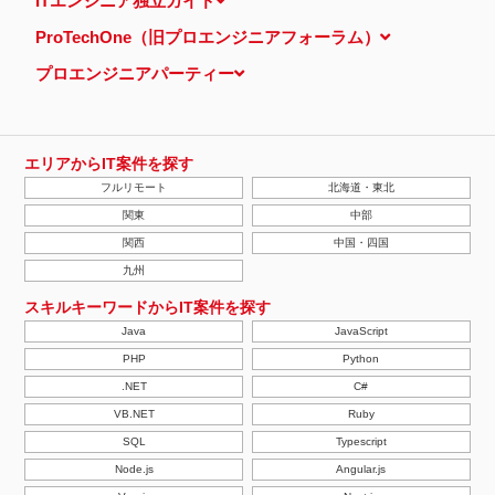
ITエンジニア独立ガイド
し、特定のサイトにおいて行動ターゲティング広告（サイト閲覧情
報などをもとにユーザーの興味・関心にあわせて広告を配信する広
ProTechOne（旧プロエンジニアフォーラム）
告手法）を行っております。 その際、ユーザーのサイト訪問履歴
情報を採取するためCookieを使用しています（ただし、個人を特
プロエンジニアパーティー
定・識別できるような情報は一切含まれておりません）。
個人情報の安全管理措置について
取得した個人情報については、漏洩、減失またはき損の防止と是
正、その他個人情報の安全管理のために必要かつ適切な措置を講じ
ます。
エリアからIT案件を探す
当社の個人情報の取扱いに関する苦情、相談等の問合せ先
フルリモート
北海道・東北
株式会社ＰＥ－ＢＡＮＫ 個人情報相談窓口
FAX：03-3446-4180
関東
中部
Email：
privacy@mcea.co.jp
関西
中国・四国
【2019年10月7日 改訂】
九州
スキルキーワードからIT案件を探す
Java
JavaScript
PHP
Python
.NET
C#
VB.NET
Ruby
SQL
Typescript
Node.js
Angular.js