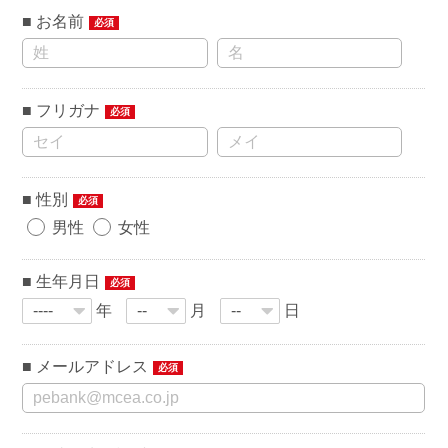
お名前
必須
フリガナ
必須
性別
必須
男性
女性
生年月日
必須
年
月
日
メールアドレス
必須