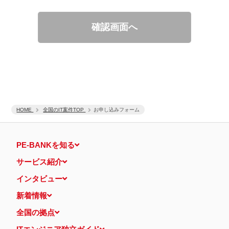
適性診断等の実施
当社運営のウェブサイト訪問前にクリックされている広告の情
報（クリック日や広告掲載サイトなど）を取得のうえ、情報と
確認画面へ
照合して広告効果を測定
個人情報の第三者提供について
取得した個人情報は法令等による場合を除いて第三者に提供するこ
とはありません。
個人情報の取扱いの委託について
取得した個人情報の取扱いの全部又は、一部を、利用目的の範囲内
で委託することがあります。
保有個人データの開示等および問い合わせ窓口について
ご本人からの求めにより、当社が保有する保有個人データの利用目
HOME
的の通知・開示・内容の訂正・追加または削除・利用の停止・消去
全国のIT案件TOP
お申し込みフォーム
および第三者への提供の停止（「開示等」といいます。）に応じま
す。
開示等に応ずる窓口は、下記 個人情報相談窓口になります。
PE-BANKを知る
認定個人情報保護団体の名称および、苦情の解決の申出先
認定個人情報保護団体の名称
サービス紹介
一般社団法人日本個人情報管理協会（JAPiCO）
苦情の解決の申出先
インタビュー
相談・苦情受付窓口
住所 〒108-0074 東京都港区高輪二丁目15番8号 グレイスビ
新着情報
ル泉岳寺前
TEL： 03-6311-7161 FAX： 03-4415-2032
全国の拠点
本人が容易に認識できない方法による個人情報の取得
当ウェブサイトでは、広告配信事業者が提供するプログラムを利用