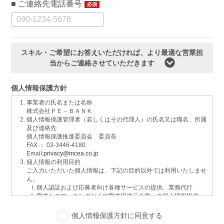
ご連絡先電話番号
必須
スキル・ご希望にお答えいただければ、より最適な営業担
当からご連絡させていただきます
個人情報保護方針
事業者の氏名または名称
株式会社ＰＥ－ＢＡＮＫ
個人情報保護管理者（若しくはその代理人）の氏名又は職名、所属
及び連絡先
個人情報保護推進委員会 委員長
FAX ： 03-3446-4180
Email:
privacy@mcea.co.jp
個人情報の利用目的
ご入力いただいた個人情報は、下記の目的以外では利用いたしませ
ん。
個人認証および応募者向け各種サービスの提供、業務代行
案件とのマッチングおよび案件提供元企業への個人情報提供
イベントおよび各種お知らせ等の情報配信
サービスに関するご意見、お問い合わせへの回答
個人情報保護方針に同意する
ご要望の分析、各種統計データの算出と分析