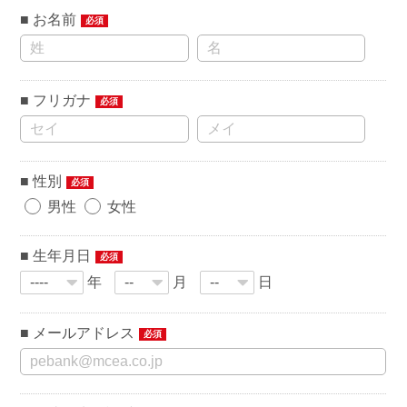
お名前
必須
フリガナ
必須
性別
必須
男性
女性
生年月日
必須
年
月
日
メールアドレス
必須