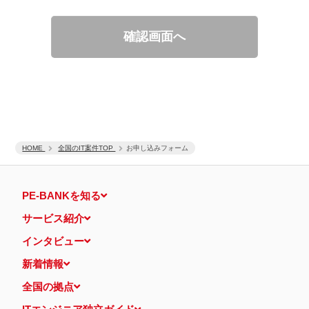
適性診断等の実施
当社運営のウェブサイト訪問前にクリックされている広告の情
報（クリック日や広告掲載サイトなど）を取得のうえ、情報と
確認画面へ
照合して広告効果を測定
個人情報の第三者提供について
取得した個人情報は法令等による場合を除いて第三者に提供するこ
とはありません。
個人情報の取扱いの委託について
取得した個人情報の取扱いの全部又は、一部を、利用目的の範囲内
で委託することがあります。
保有個人データの開示等および問い合わせ窓口について
ご本人からの求めにより、当社が保有する保有個人データの利用目
HOME
的の通知・開示・内容の訂正・追加または削除・利用の停止・消去
全国のIT案件TOP
お申し込みフォーム
および第三者への提供の停止（「開示等」といいます。）に応じま
す。
開示等に応ずる窓口は、下記 個人情報相談窓口になります。
PE-BANKを知る
認定個人情報保護団体の名称および、苦情の解決の申出先
認定個人情報保護団体の名称
サービス紹介
一般社団法人日本個人情報管理協会（JAPiCO）
苦情の解決の申出先
インタビュー
相談・苦情受付窓口
住所 〒108-0074 東京都港区高輪二丁目15番8号 グレイスビ
新着情報
ル泉岳寺前
TEL： 03-6311-7161 FAX： 03-4415-2032
全国の拠点
本人が容易に認識できない方法による個人情報の取得
当ウェブサイトでは、広告配信事業者が提供するプログラムを利用