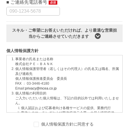
ご連絡先電話番号
必須
スキル・ご希望にお答えいただければ、より最適な営業担
当からご連絡させていただきます
個人情報保護方針
事業者の氏名または名称
株式会社ＰＥ－ＢＡＮＫ
個人情報保護管理者（若しくはその代理人）の氏名又は職名、所属
及び連絡先
個人情報保護推進委員会 委員長
FAX ： 03-3446-4180
Email:
privacy@mcea.co.jp
個人情報の利用目的
ご入力いただいた個人情報は、下記の目的以外では利用いたしませ
ん。
個人認証および応募者向け各種サービスの提供、業務代行
案件とのマッチングおよび案件提供元企業への個人情報提供
イベントおよび各種お知らせ等の情報配信
サービスに関するご意見、お問い合わせへの回答
個人情報保護方針に同意する
ご要望の分析、各種統計データの算出と分析