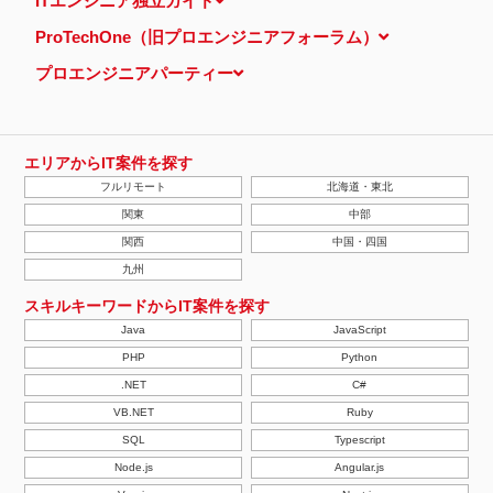
ITエンジニア独立ガイド
し、特定のサイトにおいて行動ターゲティング広告（サイト閲覧情
報などをもとにユーザーの興味・関心にあわせて広告を配信する広
ProTechOne（旧プロエンジニアフォーラム）
告手法）を行っております。 その際、ユーザーのサイト訪問履歴
情報を採取するためCookieを使用しています（ただし、個人を特
プロエンジニアパーティー
定・識別できるような情報は一切含まれておりません）。
個人情報の安全管理措置について
取得した個人情報については、漏洩、減失またはき損の防止と是
正、その他個人情報の安全管理のために必要かつ適切な措置を講じ
ます。
エリアからIT案件を探す
当社の個人情報の取扱いに関する苦情、相談等の問合せ先
フルリモート
北海道・東北
株式会社ＰＥ－ＢＡＮＫ 個人情報相談窓口
FAX：03-3446-4180
関東
中部
Email：
privacy@mcea.co.jp
関西
中国・四国
【2019年10月7日 改訂】
九州
スキルキーワードからIT案件を探す
Java
JavaScript
PHP
Python
.NET
C#
VB.NET
Ruby
SQL
Typescript
Node.js
Angular.js