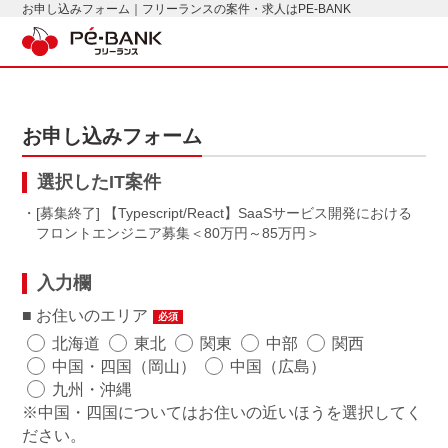
お申し込みフォーム｜フリーランスの案件・求人はPE-BANK
お申し込みフォーム
選択したIT案件
・[募集終了] 【Typescript/React】SaaSサービス開発における
フロントエンジニア募集
80万円～85万円
入力欄
お住いのエリア
必須
北海道
東北
関東
中部
関西
中国・四国（岡山）
中国（広島）
九州・沖縄
※中国・四国についてはお住いの近いほうを選択してく
ださい。