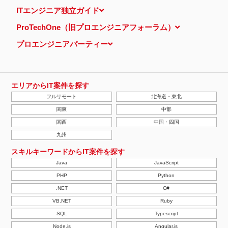
当ウェブサイトでは、広告配信事業者が提供するプログラムを利用
ITエンジニア独立ガイド
し、特定のサイトにおいて行動ターゲティング広告（サイト閲覧情
報などをもとにユーザーの興味・関心にあわせて広告を配信する広
ProTechOne（旧プロエンジニアフォーラム）
告手法）を行っております。 その際、ユーザーのサイト訪問履歴
情報を採取するためCookieを使用しています（ただし、個人を特
プロエンジニアパーティー
定・識別できるような情報は一切含まれておりません）。
個人情報の安全管理措置について
取得した個人情報については、漏洩、減失またはき損の防止と是
正、その他個人情報の安全管理のために必要かつ適切な措置を講じ
ます。
エリアからIT案件を探す
当社の個人情報の取扱いに関する苦情、相談等の問合せ先
フルリモート
北海道・東北
株式会社ＰＥ－ＢＡＮＫ 個人情報相談窓口
FAX：03-3446-4180
関東
中部
Email：
privacy@mcea.co.jp
関西
中国・四国
【2019年10月7日 改訂】
九州
スキルキーワードからIT案件を探す
Java
JavaScript
PHP
Python
.NET
C#
VB.NET
Ruby
SQL
Typescript
Node.js
Angular.js