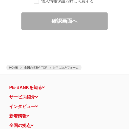
個人情報保護方針に同意する
ご要望の分析、各種統計データの算出と分析
適性診断等の実施
当社運営のウェブサイト訪問前にクリックされている広告の情
報（クリック日や広告掲載サイトなど）を取得のうえ、情報と
確認画面へ
照合して広告効果を測定
個人情報の第三者提供について
取得した個人情報は法令等による場合を除いて第三者に提供するこ
とはありません。
個人情報の取扱いの委託について
取得した個人情報の取扱いの全部又は、一部を、利用目的の範囲内
で委託することがあります。
保有個人データの開示等および問い合わせ窓口について
ご本人からの求めにより、当社が保有する保有個人データの利用目
HOME
的の通知・開示・内容の訂正・追加または削除・利用の停止・消去
全国のIT案件TOP
お申し込みフォーム
および第三者への提供の停止（「開示等」といいます。）に応じま
す。
開示等に応ずる窓口は、下記 個人情報相談窓口になります。
PE-BANKを知る
認定個人情報保護団体の名称および、苦情の解決の申出先
認定個人情報保護団体の名称
サービス紹介
一般社団法人日本個人情報管理協会（JAPiCO）
苦情の解決の申出先
インタビュー
相談・苦情受付窓口
住所 〒108-0074 東京都港区高輪二丁目15番8号 グレイスビ
新着情報
ル泉岳寺前
TEL： 03-6311-7161 FAX： 03-4415-2032
全国の拠点
本人が容易に認識できない方法による個人情報の取得