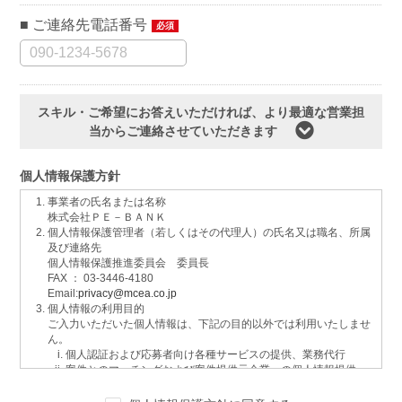
ご連絡先電話番号
必須
スキル・ご希望にお答えいただければ、より最適な営業担
当からご連絡させていただきます
個人情報保護方針
事業者の氏名または名称
株式会社ＰＥ－ＢＡＮＫ
個人情報保護管理者（若しくはその代理人）の氏名又は職名、所属
及び連絡先
個人情報保護推進委員会 委員長
FAX ： 03-3446-4180
Email:
privacy@mcea.co.jp
個人情報の利用目的
ご入力いただいた個人情報は、下記の目的以外では利用いたしませ
ん。
個人認証および応募者向け各種サービスの提供、業務代行
案件とのマッチングおよび案件提供元企業への個人情報提供
イベントおよび各種お知らせ等の情報配信
サービスに関するご意見、お問い合わせへの回答