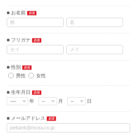
お名前
必須
フリガナ
必須
性別
必須
男性
女性
生年月日
必須
年
月
日
メールアドレス
必須