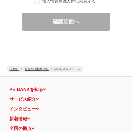
個人情報保護方針に同意する
ご要望の分析、各種統計データの算出と分析
適性診断等の実施
当社運営のウェブサイト訪問前にクリックされている広告の情
報（クリック日や広告掲載サイトなど）を取得のうえ、情報と
確認画面へ
照合して広告効果を測定
個人情報の第三者提供について
取得した個人情報は法令等による場合を除いて第三者に提供するこ
とはありません。
個人情報の取扱いの委託について
取得した個人情報の取扱いの全部又は、一部を、利用目的の範囲内
で委託することがあります。
保有個人データの開示等および問い合わせ窓口について
ご本人からの求めにより、当社が保有する保有個人データの利用目
HOME
的の通知・開示・内容の訂正・追加または削除・利用の停止・消去
全国のIT案件TOP
お申し込みフォーム
および第三者への提供の停止（「開示等」といいます。）に応じま
す。
開示等に応ずる窓口は、下記 個人情報相談窓口になります。
PE-BANKを知る
認定個人情報保護団体の名称および、苦情の解決の申出先
認定個人情報保護団体の名称
サービス紹介
一般社団法人日本個人情報管理協会（JAPiCO）
苦情の解決の申出先
インタビュー
相談・苦情受付窓口
住所 〒108-0074 東京都港区高輪二丁目15番8号 グレイスビ
新着情報
ル泉岳寺前
TEL： 03-6311-7161 FAX： 03-4415-2032
全国の拠点
本人が容易に認識できない方法による個人情報の取得