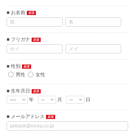
お名前
必須
フリガナ
必須
性別
必須
男性
女性
生年月日
必須
年
月
日
メールアドレス
必須