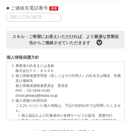
ご連絡先電話番号
必須
スキル・ご希望にお答えいただければ、より最適な営業担
当からご連絡させていただきます
個人情報保護方針
事業者の氏名または名称
株式会社ＰＥ－ＢＡＮＫ
個人情報保護管理者（若しくはその代理人）の氏名又は職名、所属
及び連絡先
個人情報保護推進委員会 委員長
FAX ： 03-3446-4180
Email:
privacy@mcea.co.jp
個人情報の利用目的
ご入力いただいた個人情報は、下記の目的以外では利用いたしませ
ん。
個人認証および応募者向け各種サービスの提供、業務代行
案件とのマッチングおよび案件提供元企業への個人情報提供
イベントおよび各種お知らせ等の情報配信
サービスに関するご意見、お問い合わせへの回答