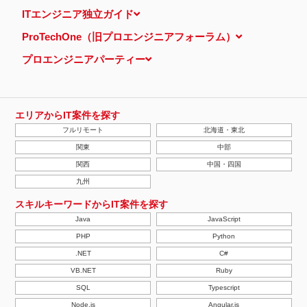
当ウェブサイトでは、広告配信事業者が提供するプログラムを利用
ITエンジニア独立ガイド
し、特定のサイトにおいて行動ターゲティング広告（サイト閲覧情
報などをもとにユーザーの興味・関心にあわせて広告を配信する広
ProTechOne（旧プロエンジニアフォーラム）
告手法）を行っております。 その際、ユーザーのサイト訪問履歴
情報を採取するためCookieを使用しています（ただし、個人を特
プロエンジニアパーティー
定・識別できるような情報は一切含まれておりません）。
個人情報の安全管理措置について
取得した個人情報については、漏洩、減失またはき損の防止と是
正、その他個人情報の安全管理のために必要かつ適切な措置を講じ
ます。
エリアからIT案件を探す
当社の個人情報の取扱いに関する苦情、相談等の問合せ先
フルリモート
北海道・東北
株式会社ＰＥ－ＢＡＮＫ 個人情報相談窓口
FAX：03-3446-4180
関東
中部
Email：
privacy@mcea.co.jp
関西
中国・四国
【2019年10月7日 改訂】
九州
スキルキーワードからIT案件を探す
Java
JavaScript
PHP
Python
.NET
C#
VB.NET
Ruby
SQL
Typescript
Node.js
Angular.js