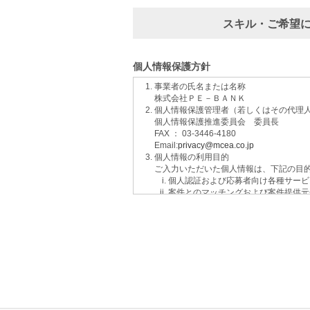
スキル・ご希望
個人情報保護方針
事業者の氏名または名称
株式会社ＰＥ－ＢＡＮＫ
個人情報保護管理者（若しくはその代理
個人情報保護推進委員会 委員長
FAX ： 03-3446-4180
Email:
privacy@mcea.co.jp
個人情報の利用目的
ご入力いただいた個人情報は、下記の目
個人認証および応募者向け各種サービ
案件とのマッチングおよび案件提供元
イベントおよび各種お知らせ等の情報
サービスに関するご意見、お問い合わ
ご要望の分析、各種統計データの算出
適性診断等の実施
当社運営のウェブサイト訪問前にクリ
個人情報の第三者提供について
取得した個人情報は法令等による場合を
個人情報の取扱いの委託について
取得した個人情報の取扱いの全部又は、