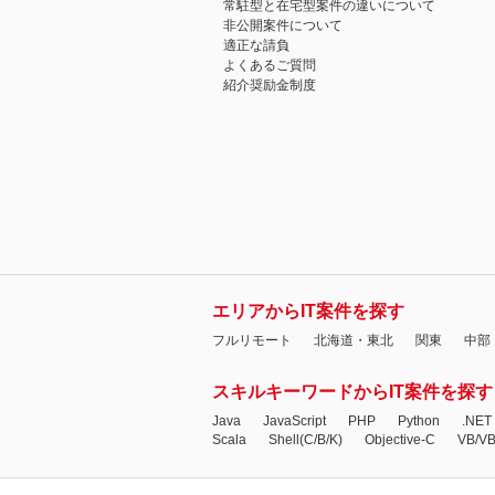
常駐型と在宅型案件の違いについて
非公開案件について
適正な請負
よくあるご質問
紹介奨励金制度
エリアからIT案件を探す
フルリモート
北海道・東北
関東
中部
スキルキーワードからIT案件を探す
Java
JavaScript
PHP
Python
.NET
Scala
Shell(C/B/K)
Objective-C
VB/V