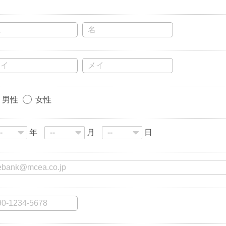
男性
女性
年
月
日