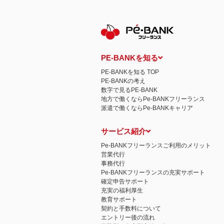
保有個人データの開示等および問い合わ
ご本人からの求めにより、当社が保有す
示等」といいます。）に応じます。
開示等に応ずる窓口は、下記 個人情報
認定個人情報保護団体の名称および、苦
認定個人情報保護団体の名称
一般社団法人日本個人情報管理協会（JAP
PE-BANKを知る
苦情の解決の申出先
相談・苦情受付窓口
PE-BANKを知る TOP
住所 〒108-0074 東京都港区高輪二
PE-BANKの考え
TEL： 03-6311-7161 FAX： 03-4415-2
数字で見るPE-BANK
本人が容易に認識できない方法による個
地方で働くならPe-BANKフリーランス
当ウェブサイトでは、広告配信事業者が
派遣で働くならPe-BANKキャリア
心にあわせて広告を配信する広告手法）を
別できるような情報は一切含まれており
個人情報の安全管理措置について
サービス紹介
取得した個人情報については、漏洩、減
当社の個人情報の取扱いに関する苦情、
Pe-BANKフリーランスご利用のメリット
株式会社ＰＥ－ＢＡＮＫ 個人情報相談
営業代行
FAX：03-3446-4180
事務代行
Email：
privacy@mcea.co.jp
Pe-BANKフリーランスの充実サポート
確定申告サポート
充実の福利厚生
教育サポート
契約と手数料について
エントリー後の流れ