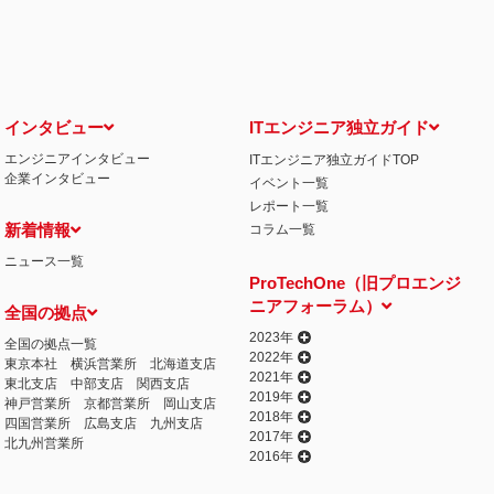
せ窓口について
る保有個人データの利用目的の通知・開示・内容の訂正・追加または削除・利用の停
相談窓口になります。
情の解決の申出先
iCO）
インタビュー
ITエンジニア独立ガイド
エンジニアインタビュー
ITエンジニア独立ガイドTOP
丁目15番8号 グレイスビル泉岳寺前
企業インタビュー
イベント一覧
032
人情報の取得
レポート一覧
提供するプログラムを利用し、特定のサイトにおいて行動ターゲティング広告（サイ
新着情報
コラム一覧
行っております。 その際、ユーザーのサイト訪問履歴情報を採取するためCooki
ニュース一覧
ません）。
ProTechOne（旧プロエンジ
失またはき損の防止と是正、その他個人情報の安全管理のために必要かつ適切な措置
ニアフォーラム）
全国の拠点
相談等の問合せ先
窓口
2023年
全国の拠点一覧
2022年
東京本社
横浜営業所
北海道支店
2021年
東北支店
中部支店
関西支店
2019年
神戸営業所
京都営業所
岡山支店
2018年
四国営業所
広島支店
九州支店
2017年
北九州営業所
2016年