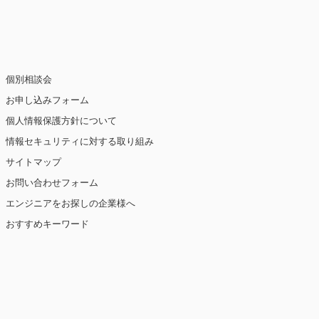
止・消去および第三者への提供の停止（「開
個別相談会
お申し込みフォーム
個人情報保護方針について
情報セキュリティに対する取り組み
ト閲覧情報などをもとにユーザーの興味・関
eを使用しています（ただし、個人を特定・識
サイトマップ
お問い合わせフォーム
を講じます。
エンジニアをお探しの企業様へ
おすすめキーワード
【2019年10月7日 改訂】