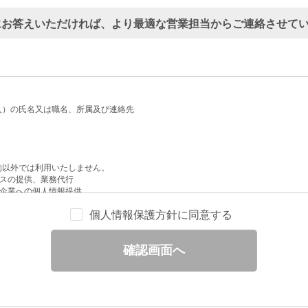
にお答えいただければ、より最適な営業担当からご連絡させて
人）の氏名又は職名、所属及び連絡先
的以外では利用いたしません。
スの提供、業務代行
企業への個人情報提供
配信
個人情報保護方針に同意する
せへの回答
と分析
確認画面へ
ックされている広告の情報（クリック日や広告掲載サイトなど）を取得のうえ、情
除いて第三者に提供することはありません。
一部を、利用目的の範囲内で委託することがあります。