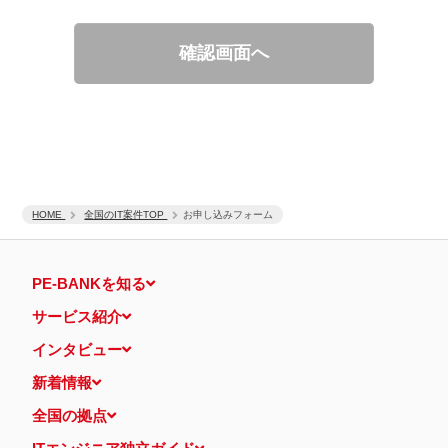
適性診断等の実施
当社運営のウェブサイト訪問前にクリックされている広告の情
報（クリック日や広告掲載サイトなど）を取得のうえ、情報と
確認画面へ
照合して広告効果を測定
個人情報の第三者提供について
取得した個人情報は法令等による場合を除いて第三者に提供するこ
とはありません。
個人情報の取扱いの委託について
取得した個人情報の取扱いの全部又は、一部を、利用目的の範囲内
で委託することがあります。
保有個人データの開示等および問い合わせ窓口について
ご本人からの求めにより、当社が保有する保有個人データの利用目
HOME
的の通知・開示・内容の訂正・追加または削除・利用の停止・消去
全国のIT案件TOP
お申し込みフォーム
および第三者への提供の停止（「開示等」といいます。）に応じま
す。
開示等に応ずる窓口は、下記 個人情報相談窓口になります。
PE-BANKを知る
認定個人情報保護団体の名称および、苦情の解決の申出先
認定個人情報保護団体の名称
サービス紹介
一般社団法人日本個人情報管理協会（JAPiCO）
苦情の解決の申出先
インタビュー
相談・苦情受付窓口
住所 〒108-0074 東京都港区高輪二丁目15番8号 グレイスビ
新着情報
ル泉岳寺前
TEL： 03-6311-7161 FAX： 03-4415-2032
全国の拠点
本人が容易に認識できない方法による個人情報の取得
当ウェブサイトでは、広告配信事業者が提供するプログラムを利用