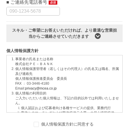
ご連絡先電話番号
必須
スキル・ご希望にお答えいただければ、より最適な営業担
当からご連絡させていただきます
個人情報保護方針
事業者の氏名または名称
株式会社ＰＥ－ＢＡＮＫ
個人情報保護管理者（若しくはその代理人）の氏名又は職名、所属
及び連絡先
個人情報保護推進委員会 委員長
FAX ： 03-3446-4180
Email:
privacy@mcea.co.jp
個人情報の利用目的
ご入力いただいた個人情報は、下記の目的以外では利用いたしませ
ん。
個人認証および応募者向け各種サービスの提供、業務代行
案件とのマッチングおよび案件提供元企業への個人情報提供
イベントおよび各種お知らせ等の情報配信
サービスに関するご意見、お問い合わせへの回答
個人情報保護方針に同意する
ご要望の分析、各種統計データの算出と分析