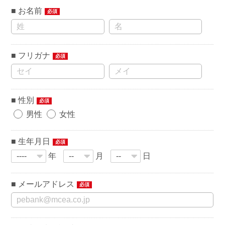
お名前
必須
フリガナ
必須
性別
必須
男性
女性
生年月日
必須
年
月
日
メールアドレス
必須