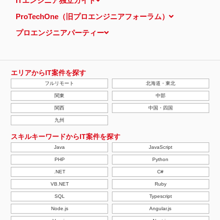
ITエンジニア独立ガイド
し、特定のサイトにおいて行動ターゲティング広告（サイト閲覧情
報などをもとにユーザーの興味・関心にあわせて広告を配信する広
ProTechOne（旧プロエンジニアフォーラム）
告手法）を行っております。 その際、ユーザーのサイト訪問履歴
情報を採取するためCookieを使用しています（ただし、個人を特
プロエンジニアパーティー
定・識別できるような情報は一切含まれておりません）。
個人情報の安全管理措置について
取得した個人情報については、漏洩、減失またはき損の防止と是
正、その他個人情報の安全管理のために必要かつ適切な措置を講じ
ます。
エリアからIT案件を探す
当社の個人情報の取扱いに関する苦情、相談等の問合せ先
フルリモート
北海道・東北
株式会社ＰＥ－ＢＡＮＫ 個人情報相談窓口
FAX：03-3446-4180
関東
中部
Email：
privacy@mcea.co.jp
関西
中国・四国
【2019年10月7日 改訂】
九州
スキルキーワードからIT案件を探す
Java
JavaScript
PHP
Python
.NET
C#
VB.NET
Ruby
SQL
Typescript
Node.js
Angular.js