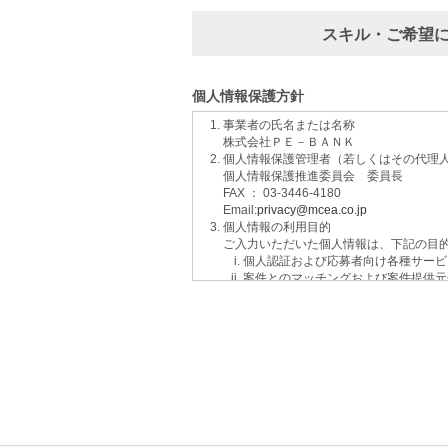
スキル・ご希望
個人情報保護方針
事業者の氏名または名称
株式会社ＰＥ－ＢＡＮＫ
個人情報保護管理者（若しくはその代理
個人情報保護推進委員会 委員長
FAX ： 03-3446-4180
Email:
privacy@mcea.co.jp
個人情報の利用目的
ご入力いただいた個人情報は、下記の目
個人認証および応募者向け各種サービ
案件とのマッチングおよび案件提供元
イベントおよび各種お知らせ等の情報
サービスに関するご意見、お問い合わ
ご要望の分析、各種統計データの算出
適性診断等の実施
当社運営のウェブサイト訪問前にクリ
個人情報の第三者提供について
取得した個人情報は法令等による場合を
個人情報の取扱いの委託について
取得した個人情報の取扱いの全部又は、