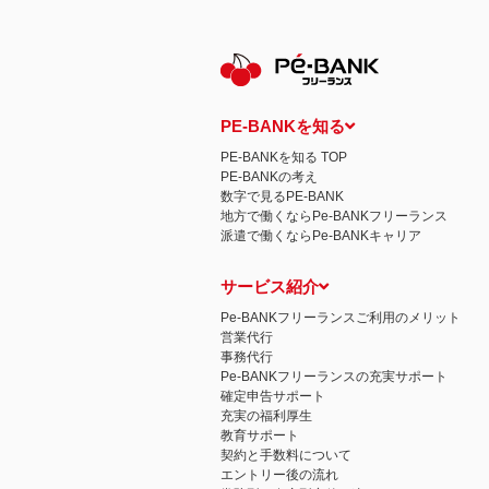
保有個人データの開示等および問い合わ
ご本人からの求めにより、当社が保有す
示等」といいます。）に応じます。
開示等に応ずる窓口は、下記 個人情報
認定個人情報保護団体の名称および、苦
認定個人情報保護団体の名称
一般社団法人日本個人情報管理協会（JAP
PE-BANKを知る
苦情の解決の申出先
相談・苦情受付窓口
PE-BANKを知る TOP
住所 〒108-0074 東京都港区高輪二
PE-BANKの考え
TEL： 03-6311-7161 FAX： 03-4415-2
数字で見るPE-BANK
本人が容易に認識できない方法による個
地方で働くならPe-BANKフリーランス
当ウェブサイトでは、広告配信事業者が
派遣で働くならPe-BANKキャリア
心にあわせて広告を配信する広告手法）を
別できるような情報は一切含まれており
個人情報の安全管理措置について
サービス紹介
取得した個人情報については、漏洩、減
当社の個人情報の取扱いに関する苦情、
Pe-BANKフリーランスご利用のメリット
株式会社ＰＥ－ＢＡＮＫ 個人情報相談
営業代行
FAX：03-3446-4180
事務代行
Email：
privacy@mcea.co.jp
Pe-BANKフリーランスの充実サポート
確定申告サポート
充実の福利厚生
教育サポート
契約と手数料について
エントリー後の流れ