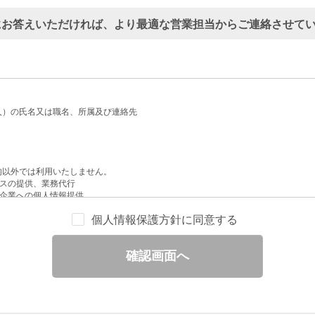
にお答えいただければ、より最適な営業担当からご連絡させて
人）の氏名又は職名、所属及び連絡先
的以外では利用いたしません。
スの提供、業務代行
企業への個人情報提供
配信
個人情報保護方針に同意する
せへの回答
と分析
確認画面へ
ックされている広告の情報（クリック日や広告掲載サイトなど）を取得のうえ、情
除いて第三者に提供することはありません。
一部を、利用目的の範囲内で委託することがあります。