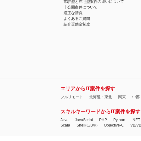
常駐型と在宅型案件の違いについて
非公開案件について
適正な請負
よくあるご質問
紹介奨励金制度
エリアからIT案件を探す
フルリモート
北海道・東北
関東
中部
スキルキーワードからIT案件を探す
Java
JavaScript
PHP
Python
.NET
Scala
Shell(C/B/K)
Objective-C
VB/V