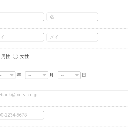
男性
女性
年
月
日