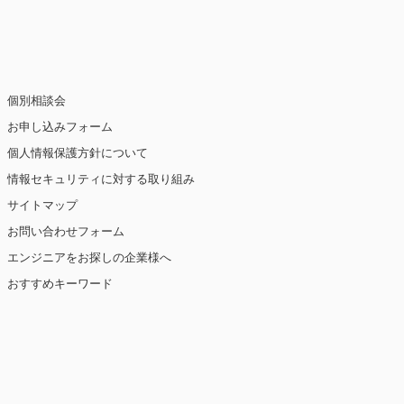
止・消去および第三者への提供の停止（「開
個別相談会
お申し込みフォーム
個人情報保護方針について
情報セキュリティに対する取り組み
ト閲覧情報などをもとにユーザーの興味・関
eを使用しています（ただし、個人を特定・識
サイトマップ
お問い合わせフォーム
を講じます。
エンジニアをお探しの企業様へ
おすすめキーワード
【2019年10月7日 改訂】