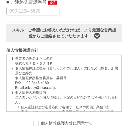
ご連絡先電話番号
必須
スキル・ご希望にお答えいただければ、より最適な営業担
当からご連絡させていただきます
個人情報保護方針
事業者の氏名または名称
株式会社ＰＥ－ＢＡＮＫ
個人情報保護管理者（若しくはその代理人）の氏名又は職名、所属
及び連絡先
個人情報保護推進委員会 委員長
FAX ： 03-3446-4180
Email:
privacy@mcea.co.jp
個人情報の利用目的
ご入力いただいた個人情報は、下記の目的以外では利用いたしませ
ん。
個人認証および応募者向け各種サービスの提供、業務代行
案件とのマッチングおよび案件提供元企業への個人情報提供
イベントおよび各種お知らせ等の情報配信
サービスに関するご意見、お問い合わせへの回答
個人情報保護方針に同意する
ご要望の分析、各種統計データの算出と分析