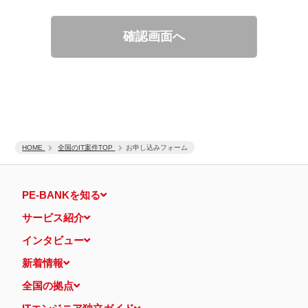
適性診断等の実施
当社運営のウェブサイト訪問前にクリックされている広告の情
報（クリック日や広告掲載サイトなど）を取得のうえ、情報と
確認画面へ
照合して広告効果を測定
個人情報の第三者提供について
取得した個人情報は法令等による場合を除いて第三者に提供するこ
とはありません。
個人情報の取扱いの委託について
取得した個人情報の取扱いの全部又は、一部を、利用目的の範囲内
で委託することがあります。
保有個人データの開示等および問い合わせ窓口について
ご本人からの求めにより、当社が保有する保有個人データの利用目
HOME
的の通知・開示・内容の訂正・追加または削除・利用の停止・消去
全国のIT案件TOP
お申し込みフォーム
および第三者への提供の停止（「開示等」といいます。）に応じま
す。
開示等に応ずる窓口は、下記 個人情報相談窓口になります。
PE-BANKを知る
認定個人情報保護団体の名称および、苦情の解決の申出先
認定個人情報保護団体の名称
サービス紹介
一般社団法人日本個人情報管理協会（JAPiCO）
苦情の解決の申出先
インタビュー
相談・苦情受付窓口
住所 〒108-0074 東京都港区高輪二丁目15番8号 グレイスビ
新着情報
ル泉岳寺前
TEL： 03-6311-7161 FAX： 03-4415-2032
全国の拠点
本人が容易に認識できない方法による個人情報の取得
当ウェブサイトでは、広告配信事業者が提供するプログラムを利用