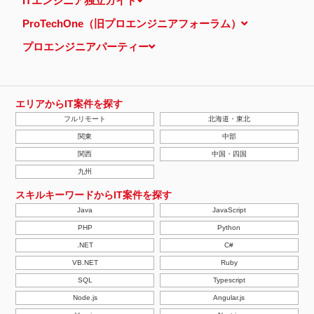
ITエンジニア独立ガイド
し、特定のサイトにおいて行動ターゲティング広告（サイト閲覧情
報などをもとにユーザーの興味・関心にあわせて広告を配信する広
ProTechOne（旧プロエンジニアフォーラム）
告手法）を行っております。 その際、ユーザーのサイト訪問履歴
情報を採取するためCookieを使用しています（ただし、個人を特
プロエンジニアパーティー
定・識別できるような情報は一切含まれておりません）。
個人情報の安全管理措置について
取得した個人情報については、漏洩、減失またはき損の防止と是
正、その他個人情報の安全管理のために必要かつ適切な措置を講じ
ます。
エリアからIT案件を探す
当社の個人情報の取扱いに関する苦情、相談等の問合せ先
フルリモート
北海道・東北
株式会社ＰＥ－ＢＡＮＫ 個人情報相談窓口
FAX：03-3446-4180
関東
中部
Email：
privacy@mcea.co.jp
関西
中国・四国
【2019年10月7日 改訂】
九州
スキルキーワードからIT案件を探す
Java
JavaScript
PHP
Python
.NET
C#
VB.NET
Ruby
SQL
Typescript
Node.js
Angular.js