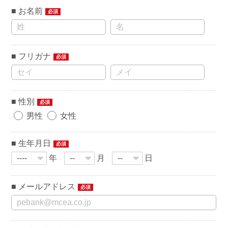
お名前
必須
フリガナ
必須
性別
必須
男性
女性
生年月日
必須
年
月
日
メールアドレス
必須