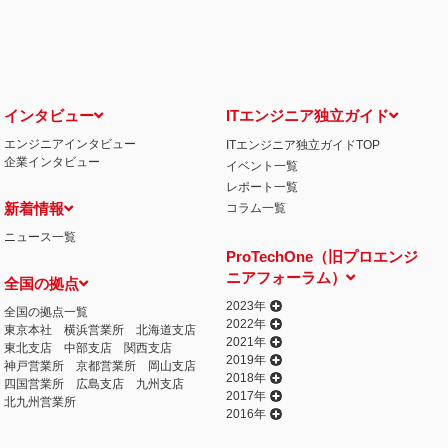
せ窓口について
る保有個人データの利用目的の通知・開示・内容の訂正・追加または削除・利用の停
相談窓口になります。
情の解決の申出先
iCO）
インタビュー
ITエンジニア独立ガイド
エンジニアインタビュー
ITエンジニア独立ガイドTOP
丁目15番8号 グレイスビル泉岳寺前
企業インタビュー
イベント一覧
032
人情報の取得
レポート一覧
提供するプログラムを利用し、特定のサイトにおいて行動ターゲティング広告（サイ
新着情報
コラム一覧
行っております。 その際、ユーザーのサイト訪問履歴情報を採取するためCooki
ニュース一覧
ません）。
ProTechOne（旧プロエンジ
失またはき損の防止と是正、その他個人情報の安全管理のために必要かつ適切な措置
ニアフォーラム）
全国の拠点
相談等の問合せ先
窓口
2023年
全国の拠点一覧
2022年
東京本社
横浜営業所
北海道支店
2021年
東北支店
中部支店
関西支店
2019年
神戸営業所
京都営業所
岡山支店
2018年
四国営業所
広島支店
九州支店
2017年
北九州営業所
2016年