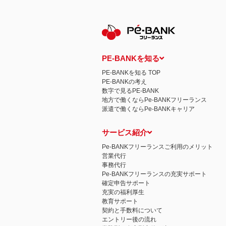
保有個人データの開示等および問い合わ
ご本人からの求めにより、当社が保有す
示等」といいます。）に応じます。
開示等に応ずる窓口は、下記 個人情報
認定個人情報保護団体の名称および、苦
認定個人情報保護団体の名称
一般社団法人日本個人情報管理協会（JAP
PE-BANKを知る
苦情の解決の申出先
相談・苦情受付窓口
PE-BANKを知る TOP
住所 〒108-0074 東京都港区高輪二
PE-BANKの考え
TEL： 03-6311-7161 FAX： 03-4415-2
数字で見るPE-BANK
本人が容易に認識できない方法による個
地方で働くならPe-BANKフリーランス
当ウェブサイトでは、広告配信事業者が
派遣で働くならPe-BANKキャリア
心にあわせて広告を配信する広告手法）を
別できるような情報は一切含まれており
個人情報の安全管理措置について
サービス紹介
取得した個人情報については、漏洩、減
当社の個人情報の取扱いに関する苦情、
Pe-BANKフリーランスご利用のメリット
株式会社ＰＥ－ＢＡＮＫ 個人情報相談
営業代行
FAX：03-3446-4180
事務代行
Email：
privacy@mcea.co.jp
Pe-BANKフリーランスの充実サポート
確定申告サポート
充実の福利厚生
教育サポート
契約と手数料について
エントリー後の流れ