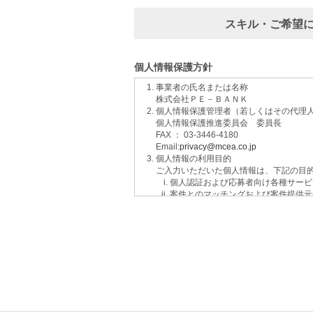
スキル・ご希望
個人情報保護方針
事業者の氏名または名称
株式会社ＰＥ－ＢＡＮＫ
個人情報保護管理者（若しくはその代理
個人情報保護推進委員会 委員長
FAX ： 03-3446-4180
Email:
privacy@mcea.co.jp
個人情報の利用目的
ご入力いただいた個人情報は、下記の目
個人認証および応募者向け各種サービ
案件とのマッチングおよび案件提供元
イベントおよび各種お知らせ等の情報
サービスに関するご意見、お問い合わ
ご要望の分析、各種統計データの算出
適性診断等の実施
当社運営のウェブサイト訪問前にクリ
個人情報の第三者提供について
取得した個人情報は法令等による場合を
個人情報の取扱いの委託について
取得した個人情報の取扱いの全部又は、