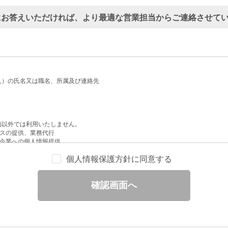
にお答えいただければ、より最適な営業担当からご連絡させて
人）の氏名又は職名、所属及び連絡先
的以外では利用いたしません。
スの提供、業務代行
企業への個人情報提供
配信
個人情報保護方針に同意する
せへの回答
と分析
確認画面へ
ックされている広告の情報（クリック日や広告掲載サイトなど）を取得のうえ、情
除いて第三者に提供することはありません。
一部を、利用目的の範囲内で委託することがあります。