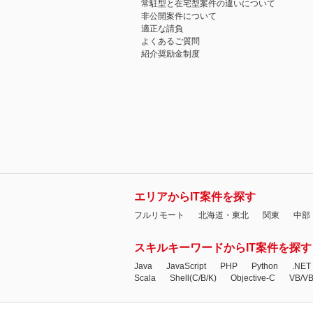
常駐型と在宅型案件の違いについて
非公開案件について
適正な請負
よくあるご質問
紹介奨励金制度
エリアからIT案件を探す
フルリモート
北海道・東北
関東
中部
スキルキーワードからIT案件を探す
Java
JavaScript
PHP
Python
.NET
Scala
Shell(C/B/K)
Objective-C
VB/V