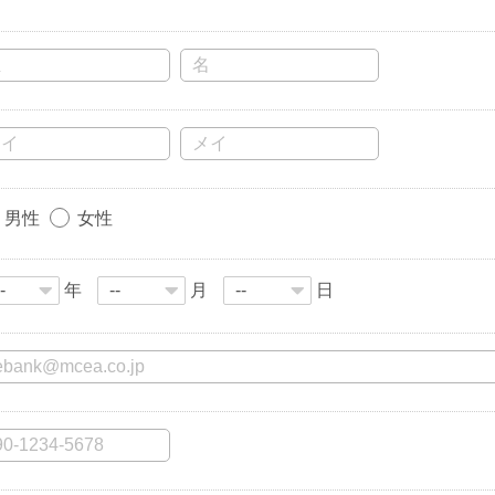
男性
女性
年
月
日