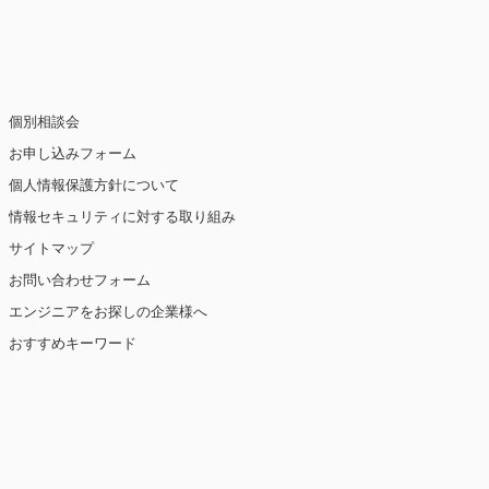
止・消去および第三者への提供の停止（「開
個別相談会
お申し込みフォーム
個人情報保護方針について
情報セキュリティに対する取り組み
ト閲覧情報などをもとにユーザーの興味・関
eを使用しています（ただし、個人を特定・識
サイトマップ
お問い合わせフォーム
を講じます。
エンジニアをお探しの企業様へ
おすすめキーワード
【2019年10月7日 改訂】